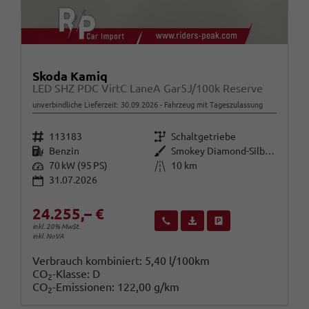
Skoda Kamiq
LED SHZ PDC VirtC LaneA Gar5J/100k Reserve
unverbindliche Lieferzeit:
30.09.2026
Fahrzeug mit Tageszulassung
Fahrzeugnr.
Getriebe
113183
Schaltgetriebe
Kraftstoff
Außenfarbe
Benzin
Smokey Diamond-Silber Metallic
Leistung
Kilometerstand
70 kW (95 PS)
10 km
31.07.2026
24.255,– €
Wir rufen Sie an
Fahrzeugexposé (PDF)
Fahrzeug parken
inkl. 20% MwSt.
inkl. NoVA
Verbrauch kombiniert:
5,40 l/100km
CO
-Klasse:
D
2
CO
-Emissionen:
122,00 g/km
2