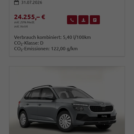
31.07.2026
24.255,– €
Wir rufen Sie an
Fahrzeugexposé (PDF)
Fahrzeug parken
inkl. 20% MwSt.
inkl. NoVA
Verbrauch kombiniert:
5,40 l/100km
CO
-Klasse:
D
2
CO
-Emissionen:
122,00 g/km
2