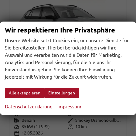
Wir respektieren Ihre Privatsphäre
Unsere Website setzt Cookies ein, um unsere Dienste für
Sie bereitzustellen. Hierbei berücksichtigen wir Ihre
Auswahl und verarbeiten nur die Daten für Marketing,
Analytics und Personalisierung, für die Sie uns Ihr
Einverständnis geben. Sie können Ihre Einwilligung
jederzeit mit Wirkung für die Zukunft widerrufen.
Skoda Kamiq
Selection DSG Selec LED Kessy SunS Kam SHZ Temp PDC
Alle akzeptieren
Einstellungen
sofort lieferbar
Fahrzeug mit Tageszulassung
Datenschutzerklärung
Impressum
Fahrzeugnr.
Getriebe
114187
Automatik
Kraftstoff
Außenfarbe
Benzin
Smokey Diamond-Silber Metallic /
Leistung
Kilometerstand
85 kW (116 PS)
10 km
12.05.2026