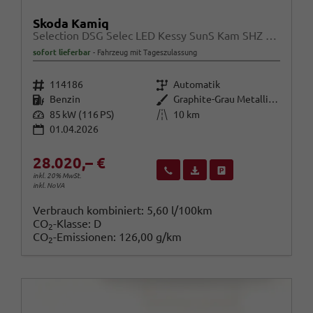
Skoda Kamiq
Selection DSG Selec LED Kessy SunS Kam SHZ Temp PDC
sofort lieferbar
Fahrzeug mit Tageszulassung
Fahrzeugnr.
Getriebe
114186
Automatik
Kraftstoff
Außenfarbe
Benzin
Graphite-Grau Metallic / Dach in
Leistung
Kilometerstand
85 kW (116 PS)
10 km
01.04.2026
28.020,– €
Wir rufen Sie an
Fahrzeugexposé (PDF)
Fahrzeug parken
inkl. 20% MwSt.
inkl. NoVA
Verbrauch kombiniert:
5,60 l/100km
CO
-Klasse:
D
2
CO
-Emissionen:
126,00 g/km
2