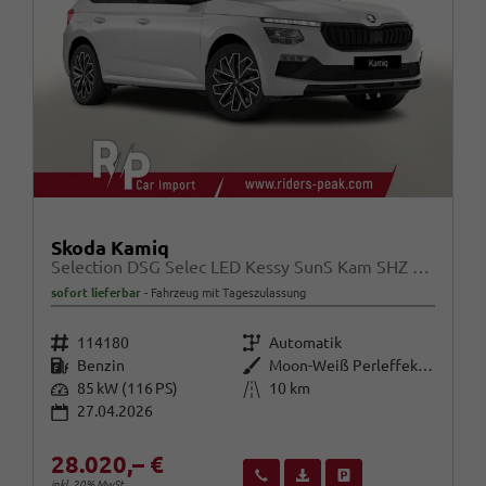
Skoda Kamiq
Selection DSG Selec LED Kessy SunS Kam SHZ Temp PDC
sofort lieferbar
Fahrzeug mit Tageszulassung
Fahrzeugnr.
Getriebe
114180
Automatik
Kraftstoff
Außenfarbe
Benzin
Moon-Weiß Perleffekt / Dach in B
Leistung
Kilometerstand
85 kW (116 PS)
10 km
27.04.2026
28.020,– €
Wir rufen Sie an
Fahrzeugexposé (PDF)
Fahrzeug parken
inkl. 20% MwSt.