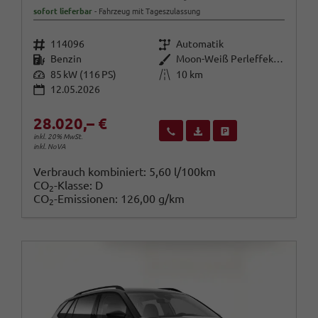
sofort lieferbar
Fahrzeug mit Tageszulassung
Fahrzeugnr.
Getriebe
114096
Automatik
Kraftstoff
Außenfarbe
Benzin
Moon-Weiß Perleffekt / Dach in B
Leistung
Kilometerstand
85 kW (116 PS)
10 km
12.05.2026
28.020,– €
Wir rufen Sie an
Fahrzeugexposé (PDF)
Fahrzeug parken
inkl. 20% MwSt.
inkl. NoVA
Verbrauch kombiniert:
5,60 l/100km
CO
-Klasse:
D
2
CO
-Emissionen:
126,00 g/km
2