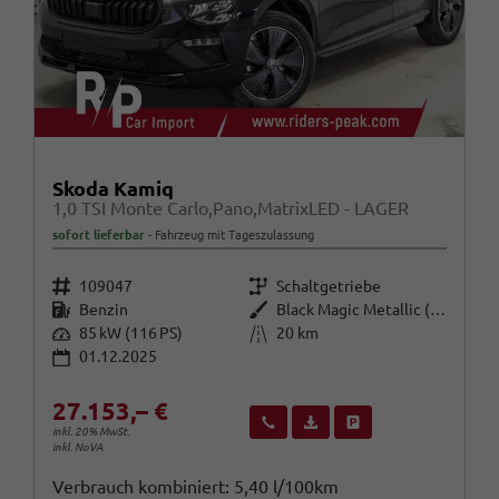
Skoda Kamiq
1,0 TSI Monte Carlo,Pano,MatrixLED - LAGER
sofort lieferbar
Fahrzeug mit Tageszulassung
Fahrzeugnr.
Getriebe
109047
Schaltgetriebe
Kraftstoff
Außenfarbe
Benzin
Black Magic Metallic (1Z)
Leistung
Kilometerstand
85 kW (116 PS)
20 km
01.12.2025
27.153,– €
Wir rufen Sie an
Fahrzeugexposé (PDF)
Fahrzeug parken
inkl. 20% MwSt.
inkl. NoVA
Verbrauch kombiniert:
5,40 l/100km