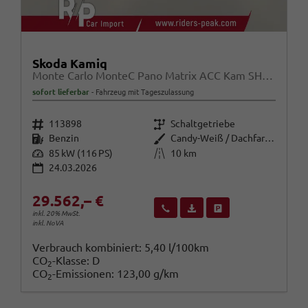
Skoda Kamiq
Monte Carlo MonteC Pano Matrix ACC Kam SHZ Kessy SunS
sofort lieferbar
Fahrzeug mit Tageszulassung
Fahrzeugnr.
Getriebe
113898
Schaltgetriebe
Kraftstoff
Außenfarbe
Benzin
Candy-Weiß / Dachfarbe schwarz
Leistung
Kilometerstand
85 kW (116 PS)
10 km
24.03.2026
29.562,– €
Wir rufen Sie an
Fahrzeugexposé (PDF)
Fahrzeug parken
inkl. 20% MwSt.
inkl. NoVA
Verbrauch kombiniert:
5,40 l/100km
CO
-Klasse:
D
2
CO
-Emissionen:
123,00 g/km
2