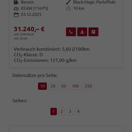
Kraftstoff
Außenfarbe
Benzin
Black-Magic Perleffekt
Leistung
Kilometerstand
85 kW (116 PS)
10 km
03.12.2025
31.240,– €
Wir rufen Sie an
Fahrzeugexposé (PDF)
Fahrzeug parken
inkl. 20% MwSt.
inkl. NoVA
Verbrauch kombiniert:
5,60 l/100km
CO
-Klasse:
D
2
CO
-Emissionen:
127,00 g/km
2
Datensätze pro Seite:
10
20
50
100
250
Seiten:
1
2
3
4