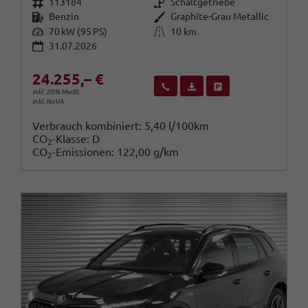
Fahrzeugnr.
Getriebe
113184
Schaltgetriebe
Kraftstoff
Außenfarbe
Benzin
Graphite-Grau Metallic
Leistung
Kilometerstand
70 kW (95 PS)
10 km
31.07.2026
24.255,– €
Wir rufen Sie an
Fahrzeugexposé (PDF)
Fahrzeug parken
inkl. 20% MwSt.
inkl. NoVA
Verbrauch kombiniert:
5,40 l/100km
CO
-Klasse:
D
2
CO
-Emissionen:
122,00 g/km
2