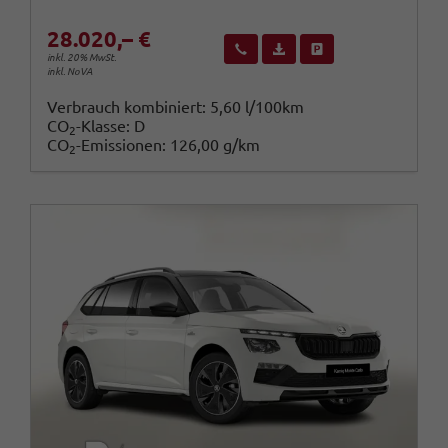
28.020,– €
Wir rufen Sie an
Fahrzeugexposé (PDF)
Fahrzeug parken
inkl. 20% MwSt.
inkl. NoVA
Verbrauch kombiniert:
5,60 l/100km
CO
-Klasse:
D
2
CO
-Emissionen:
126,00 g/km
2