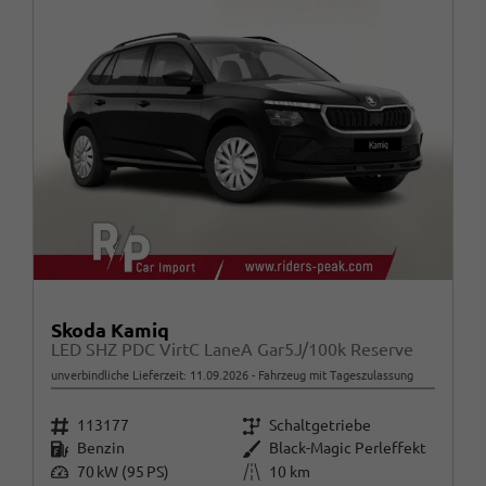
Skoda Kamiq
LED SHZ PDC VirtC LaneA Gar5J/100k Reserve
unverbindliche Lieferzeit:
11.09.2026
Fahrzeug mit Tageszulassung
Fahrzeugnr.
Getriebe
113177
Schaltgetriebe
Kraftstoff
Außenfarbe
Benzin
Black-Magic Perleffekt
Leistung
Kilometerstand
70 kW (95 PS)
10 km