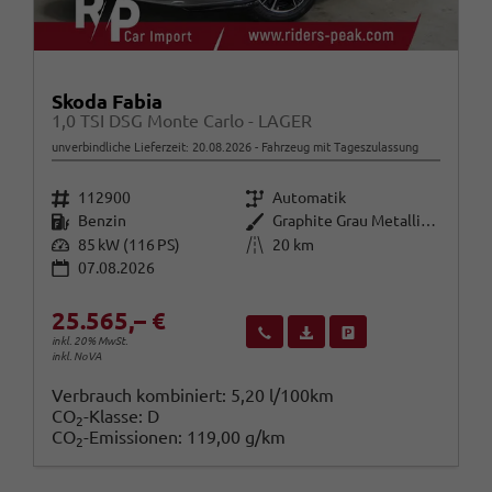
Skoda Fabia
1,0 TSI DSG Monte Carlo - LAGER
unverbindliche Lieferzeit:
20.08.2026
Fahrzeug mit Tageszulassung
Fahrzeugnr.
Getriebe
112900
Automatik
Kraftstoff
Außenfarbe
Benzin
Graphite Grau Metallic (5X)
Leistung
Kilometerstand
85 kW (116 PS)
20 km
07.08.2026
25.565,– €
Wir rufen Sie an
Fahrzeugexposé (PDF)
Fahrzeug parken
inkl. 20% MwSt.
inkl. NoVA
Verbrauch kombiniert:
5,20 l/100km
CO
-Klasse:
D
2
CO
-Emissionen:
119,00 g/km
2