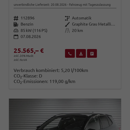
unverbindliche Lieferzeit:
20.08.2026
Fahrzeug mit Tageszulassung
Fahrzeugnr.
Getriebe
112896
Automatik
Kraftstoff
Außenfarbe
Benzin
Graphite Grau Metallic (5X)
Leistung
Kilometerstand
85 kW (116 PS)
20 km
07.08.2026
25.565,– €
Wir rufen Sie an
Fahrzeugexposé (PDF)
Fahrzeug parken
inkl. 20% MwSt.
inkl. NoVA
Verbrauch kombiniert:
5,20 l/100km
CO
-Klasse:
D
2
CO
-Emissionen:
119,00 g/km
2