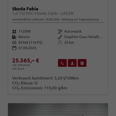
Skoda Fabia
1,0 TSI DSG Monte Carlo - LAGER
unverbindliche Lieferzeit:
20.08.2026
Fahrzeug mit Tageszulassung
Fahrzeugnr.
Getriebe
112898
Automatik
Kraftstoff
Außenfarbe
Benzin
Graphite Grau Metallic (5X)
Leistung
Kilometerstand
85 kW (116 PS)
20 km
07.08.2026
25.565,– €
Wir rufen Sie an
Fahrzeugexposé (PDF)
Fahrzeug parken
inkl. 20% MwSt.
inkl. NoVA
Verbrauch kombiniert:
5,20 l/100km
CO
-Klasse:
D
2
CO
-Emissionen:
119,00 g/km
2