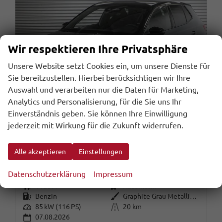
Wir respektieren Ihre Privatsphäre
Unsere Website setzt Cookies ein, um unsere Dienste für
Sie bereitzustellen. Hierbei berücksichtigen wir Ihre
Auswahl und verarbeiten nur die Daten für Marketing,
Analytics und Personalisierung, für die Sie uns Ihr
Einverständnis geben. Sie können Ihre Einwilligung
jederzeit mit Wirkung für die Zukunft widerrufen.
Skoda Fabia
1,0 TSI DSG Monte Carlo - LAGER
Alle akzeptieren
Einstellungen
unverbindliche Lieferzeit:
20.08.2026
Fahrzeug mit Tageszulassung
Datenschutzerklärung
Impressum
Fahrzeugnr.
Getriebe
112899
Automatik
Kraftstoff
Außenfarbe
Benzin
Graphite Grau Metallic (5X)
Leistung
Kilometerstand
85 kW (116 PS)
20 km
07.08.2026