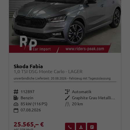
Skoda Fabia
1,0 TSI DSG Monte Carlo - LAGER
unverbindliche Lieferzeit:
20.08.2026
Fahrzeug mit Tageszulassung
Fahrzeugnr.
Getriebe
112897
Automatik
Kraftstoff
Außenfarbe
Benzin
Graphite Grau Metallic (5X)
Leistung
Kilometerstand
85 kW (116 PS)
20 km
07.08.2026
25.565,– €
Wir rufen Sie an
Fahrzeugexposé (PDF)
Fahrzeug parken
inkl. 20% MwSt.