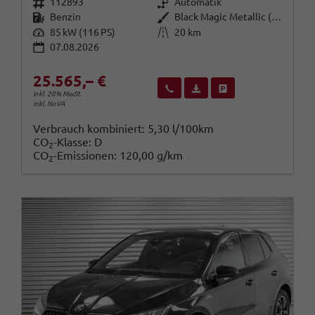
Fahrzeugnr.
Getriebe
112893
Automatik
Kraftstoff
Außenfarbe
Benzin
Black Magic Metallic (F9R)
Leistung
Kilometerstand
85 kW (116 PS)
20 km
07.08.2026
25.565,– €
Wir rufen Sie an
Fahrzeugexposé (PDF)
Fahrzeug parken
inkl. 20% MwSt.
inkl. NoVA
Verbrauch kombiniert:
5,30 l/100km
CO
-Klasse:
D
2
CO
-Emissionen:
120,00 g/km
2