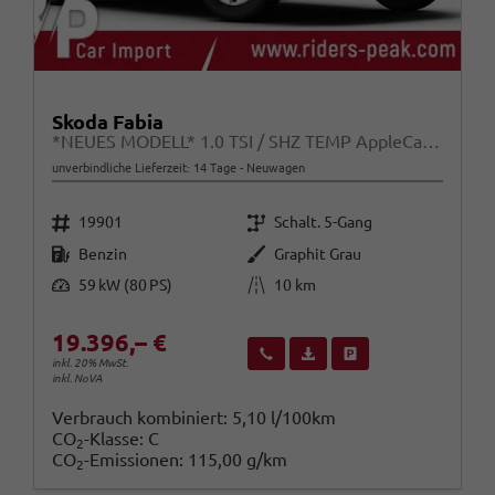
Skoda Fabia
*NEUES MODELL* 1.0 TSI / SHZ TEMP AppleCarPlay
unverbindliche Lieferzeit:
14 Tage
Neuwagen
Fahrzeugnr.
Getriebe
19901
Schalt. 5-Gang
Kraftstoff
Außenfarbe
Benzin
Graphit Grau
Leistung
Kilometerstand
59 kW (80 PS)
10 km
19.396,– €
Wir rufen Sie an
Fahrzeugexposé (PDF)
Fahrzeug parken
inkl. 20% MwSt.
inkl. NoVA
Verbrauch kombiniert:
5,10 l/100km
CO
-Klasse:
C
2
CO
-Emissionen:
115,00 g/km
2