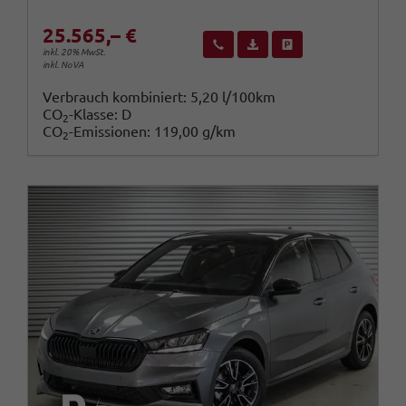
25.565,– €
Wir rufen Sie an
Fahrzeugexposé (PDF)
Fahrzeug parken
inkl. 20% MwSt.
inkl. NoVA
Verbrauch kombiniert:
5,20 l/100km
CO
-Klasse:
D
2
CO
-Emissionen:
119,00 g/km
2