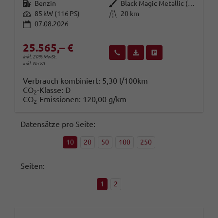
Kraftstoff
Außenfarbe
Benzin
Black Magic Metallic (1Z1Z)
Leistung
Kilometerstand
85 kW (116 PS)
20 km
07.08.2026
25.565,– €
Wir rufen Sie an
Fahrzeugexposé (PDF)
Fahrzeug parken
inkl. 20% MwSt.
inkl. NoVA
Verbrauch kombiniert:
5,30 l/100km
CO
-Klasse:
D
2
CO
-Emissionen:
120,00 g/km
2
Datensätze pro Seite:
10
20
50
100
250
Seiten:
1
2