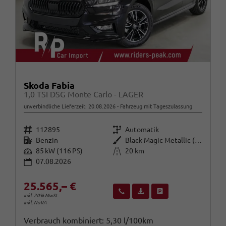
Skoda Fabia
1,0 TSI DSG Monte Carlo - LAGER
unverbindliche Lieferzeit:
20.08.2026
Fahrzeug mit Tageszulassung
Fahrzeugnr.
Getriebe
112895
Automatik
Kraftstoff
Außenfarbe
Benzin
Black Magic Metallic (F9R)
Leistung
Kilometerstand
85 kW (116 PS)
20 km
07.08.2026
25.565,– €
Wir rufen Sie an
Fahrzeugexposé (PDF)
Fahrzeug parken
inkl. 20% MwSt.
inkl. NoVA
Verbrauch kombiniert:
5,30 l/100km