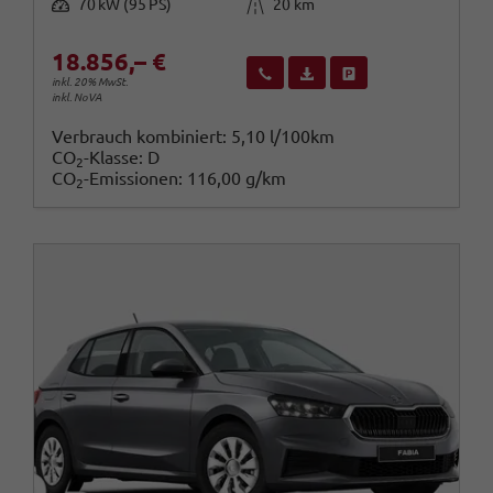
Leistung
Kilometerstand
70 kW (95 PS)
20 km
18.856,– €
Wir rufen Sie an
Fahrzeugexposé (PDF)
Fahrzeug parken
inkl. 20% MwSt.
inkl. NoVA
Verbrauch kombiniert:
5,10 l/100km
CO
-Klasse:
D
2
CO
-Emissionen:
116,00 g/km
2