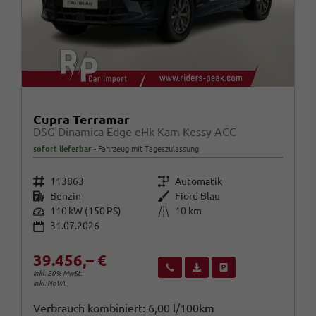
Cupra Terramar
DSG Dinamica Edge eHk Kam Kessy ACC
sofort lieferbar
Fahrzeug mit Tageszulassung
Fahrzeugnr.
Getriebe
113863
Automatik
Kraftstoff
Außenfarbe
Benzin
Fiord Blau
Leistung
Kilometerstand
110 kW (150 PS)
10 km
31.07.2026
39.456,– €
Wir rufen Sie an
Fahrzeugexposé (PDF)
Fahrzeug parken
inkl. 20% MwSt.
inkl. NoVA
Verbrauch kombiniert:
6,00 l/100km