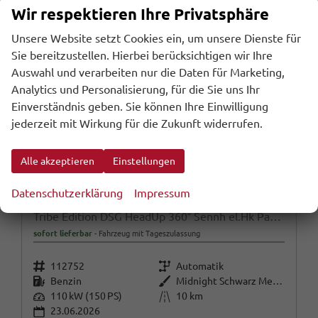
Wir respektieren Ihre Privatsphäre
Unsere Website setzt Cookies ein, um unsere Dienste für
Sie bereitzustellen. Hierbei berücksichtigen wir Ihre
Auswahl und verarbeiten nur die Daten für Marketing,
Analytics und Personalisierung, für die Sie uns Ihr
Einverständnis geben. Sie können Ihre Einwilligung
jederzeit mit Wirkung für die Zukunft widerrufen.
Alle akzeptieren
Einstellungen
Datenschutzerklärung
Impressum
Cupra Terramar
Tribe Edition DSG HeadUp 360° Sennh el.Hk ParkA
sofort lieferbar
Fahrzeug mit Tageszulassung
Fahrzeugnr.
Getriebe
112752
Automatik
Kraftstoff
Außenfarbe
Benzin
Midnight Schwarz Metallic
Leistung
Kilometerstand
110 kW (150 PS)
10 km
23.06.2026