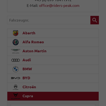
E-Mail:
office@riders-peak.com
Fahrzeugnr.
Abarth
Alfa Romeo
Aston Martin
Audi
BMW
BYD
Citroën
Cupra