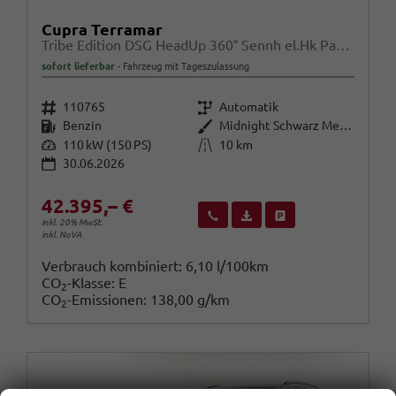
Cupra Terramar
Tribe Edition DSG HeadUp 360° Sennh el.Hk ParkA
sofort lieferbar
Fahrzeug mit Tageszulassung
Fahrzeugnr.
Getriebe
110765
Automatik
Kraftstoff
Außenfarbe
Benzin
Midnight Schwarz Metallic
Leistung
Kilometerstand
110 kW (150 PS)
10 km
30.06.2026
42.395,– €
Wir rufen Sie an
Fahrzeugexposé (PDF)
Fahrzeug parken
inkl. 20% MwSt.
inkl. NoVA
Verbrauch kombiniert:
6,10 l/100km
CO
-Klasse:
E
2
CO
-Emissionen:
138,00 g/km
2