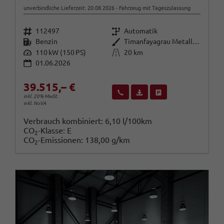
unverbindliche Lieferzeit:
20.08.2026
Fahrzeug mit Tageszulassung
Fahrzeugnr.
Getriebe
112497
Automatik
Kraftstoff
Außenfarbe
Benzin
Timanfayagrau Metallic (N7)
Leistung
Kilometerstand
110 kW (150 PS)
20 km
01.06.2026
39.515,– €
Wir rufen Sie an
Fahrzeugexposé (PDF)
Fahrzeug parken
inkl. 20% MwSt.
inkl. NoVA
Verbrauch kombiniert:
6,10 l/100km
CO
-Klasse:
E
2
CO
-Emissionen:
138,00 g/km
2