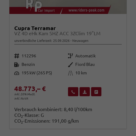
Cupra Terramar
VZ 4D eHk Kam SHZ ACC 3ZClim 19"LM
unverbindliche Lieferzeit:
25.09.2026
Neuwagen
Fahrzeugnr.
Getriebe
112296
Automatik
Kraftstoff
Außenfarbe
Benzin
Fiord Blau
Leistung
Kilometerstand
195 kW (265 PS)
10 km
48.773,– €
Wir rufen Sie an
Fahrzeugexposé (PDF)
Fahrzeug parken
inkl. 20% MwSt.
inkl. NoVA
Verbrauch kombiniert:
8,40 l/100km
CO
-Klasse:
G
2
CO
-Emissionen:
191,00 g/km
2