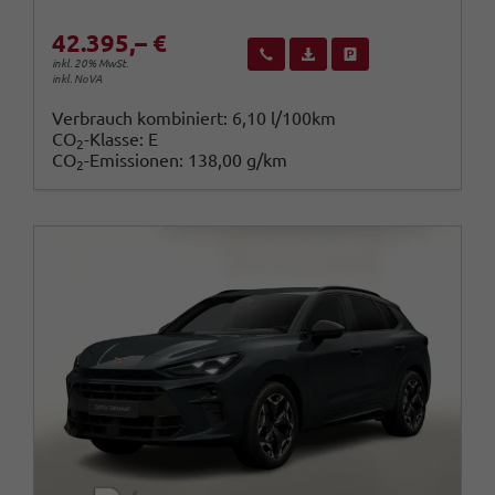
42.395,– €
Wir rufen Sie an
Fahrzeugexposé (PDF)
Fahrzeug parken
inkl. 20% MwSt.
inkl. NoVA
Verbrauch kombiniert:
6,10 l/100km
CO
-Klasse:
E
2
CO
-Emissionen:
138,00 g/km
2