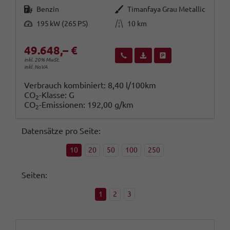
Kraftstoff
Außenfarbe
Benzin
Timanfaya Grau Metallic
Leistung
Kilometerstand
195 kW (265 PS)
10 km
49.648,– €
Wir rufen Sie an
Fahrzeugexposé (PDF)
Fahrzeug parken
inkl. 20% MwSt.
inkl. NoVA
Verbrauch kombiniert:
8,40 l/100km
CO
-Klasse:
G
2
CO
-Emissionen:
192,00 g/km
2
Datensätze pro Seite:
10
20
50
100
250
Seiten:
1
2
3