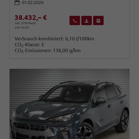
01.02.2026
38.432,– €
Wir rufen Sie an
Fahrzeugexposé (PDF)
Fahrzeug parken
inkl. 20% MwSt.
inkl. NoVA
Verbrauch kombiniert:
6,10 l/100km
CO
-Klasse:
E
2
CO
-Emissionen:
138,00 g/km
2