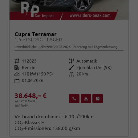
Cupra Terramar
1,5 eTSI DSG - LAGER
unverbindliche Lieferzeit:
20.08.2026
Fahrzeug mit Tageszulassung
Fahrzeugnr.
Getriebe
112823
Automatik
Kraftstoff
Außenfarbe
Benzin
Fjordblau Uni (9K)
Leistung
Kilometerstand
110 kW (150 PS)
20 km
01.06.2026
38.648,– €
Wir rufen Sie an
Fahrzeugexposé (PDF)
Fahrzeug parken
inkl. 20% MwSt.
inkl. NoVA
Verbrauch kombiniert:
6,10 l/100km
CO
-Klasse:
E
2
CO
-Emissionen:
138,00 g/km
2