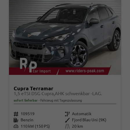
Cupra Terramar
1,5 eTSI DSG Cupra,AHK schwenkbar -LAG.
sofort lieferbar
Fahrzeug mit Tageszulassung
Fahrzeugnr.
Getriebe
109519
Automatik
Kraftstoff
Außenfarbe
Benzin
Fjord Blau Uni (9K)
Leistung
Kilometerstand
110 kW (150 PS)
20 km