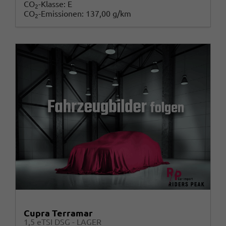
CO
-Klasse:
E
2
CO
-Emissionen:
137,00 g/km
2
Cupra Terramar
1,5 eTSI DSG - LAGER