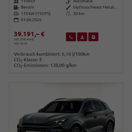
Fahrzeugnr.
Getriebe
110959
Automatik
Kraftstoff
Außenfarbe
Benzin
Mythosschwarz Metallic (0E)
Leistung
Kilometerstand
110 kW (150 PS)
20 km
01.06.2026
39.191,– €
Wir rufen Sie an
Fahrzeugexposé (PDF)
Fahrzeug parken
inkl. 20% MwSt.
inkl. NoVA
Verbrauch kombiniert:
6,10 l/100km
CO
-Klasse:
E
2
CO
-Emissionen:
138,00 g/km
2