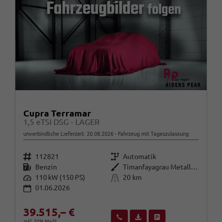
Cupra Terramar
1,5 eTSI DSG - LAGER
unverbindliche Lieferzeit:
20.08.2026
Fahrzeug mit Tageszulassung
Fahrzeugnr.
Getriebe
112821
Automatik
Kraftstoff
Außenfarbe
Benzin
Timanfayagrau Metallic (N7)
Leistung
Kilometerstand
110 kW (150 PS)
20 km
01.06.2026
39.515,– €
Wir rufen Sie an
Fahrzeugexposé (PDF)
Fahrzeug parken
inkl. 20% MwSt.