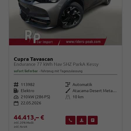
Cupra Tavascan
Endurance 77 kWh Nav SHZ ParkA Kessy
sofort lieferbar
Fahrzeug mit Tageszulassung
Fahrzeugnr.
Getriebe
113982
Automatik
Kraftstoff
Außenfarbe
Elektro
Atacama Desert Metallic
Leistung
Kilometerstand
210 kW (286 PS)
10 km
22.05.2026
44.413,– €
Wir rufen Sie an
Fahrzeugexposé (PDF)
Fahrzeug parken
inkl. 20% MwSt.
inkl. NoVA