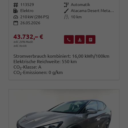
Fahrzeugnr.
Getriebe
113529
Automatik
Kraftstoff
Außenfarbe
Elektro
Atacama Desert Metallic
Leistung
Kilometerstand
210 kW (286 PS)
10 km
26.05.2026
43.732,– €
Wir rufen Sie an
Fahrzeugexposé (PDF)
Fahrzeug parken
inkl. 20% MwSt.
inkl. NoVA
Stromverbrauch kombiniert:
16,00 kWh/100km
Elektrische Reichweite:
550 km
CO
-Klasse:
A
2
CO
-Emissionen:
0 g/km
2