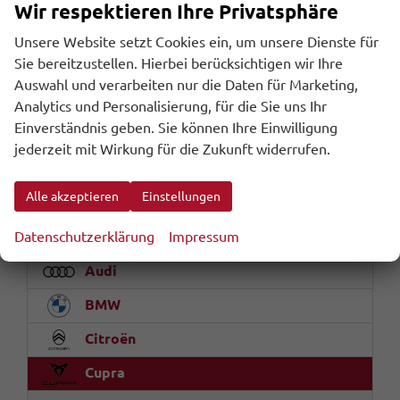
Markus Fetz
Wir respektieren Ihre Privatsphäre
Unsere Website setzt Cookies ein, um unsere Dienste für
Beratung / Verkauf
Sie bereitzustellen. Hierbei berücksichtigen wir Ihre
Auswahl und verarbeiten nur die Daten für Marketing,
Telefon & WhatsApp:
Analytics und Personalisierung, für die Sie uns Ihr
+43 (0) 699 16411912
Einverständnis geben. Sie können Ihre Einwilligung
E-Mail:
office@riders-peak.com
jederzeit mit Wirkung für die Zukunft widerrufen.
Fahrzeugnr.
Alle akzeptieren
Einstellungen
Datenschutzerklärung
Impressum
Aston Martin
Audi
BMW
Citroën
Cupra