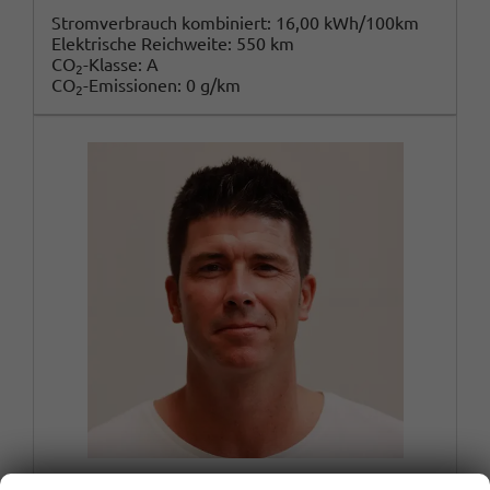
Stromverbrauch kombiniert:
16,00 kWh/100km
Elektrische Reichweite:
550 km
CO
-Klasse:
A
2
CO
-Emissionen:
0 g/km
2