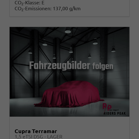
CO
-Klasse:
E
2
CO
-Emissionen:
137,00 g/km
2
Cupra Terramar
1,5 eTSI DSG - LAGER