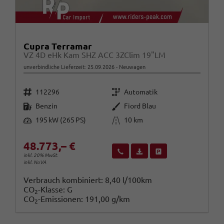
Cupra Terramar
VZ 4D eHk Kam SHZ ACC 3ZClim 19"LM
unverbindliche Lieferzeit:
25.09.2026
Neuwagen
Fahrzeugnr.
Getriebe
112296
Automatik
Kraftstoff
Außenfarbe
Benzin
Fiord Blau
Leistung
Kilometerstand
195 kW (265 PS)
10 km
48.773,– €
Wir rufen Sie an
Fahrzeugexposé (PDF)
Fahrzeug parken
inkl. 20% MwSt.
inkl. NoVA
Verbrauch kombiniert:
8,40 l/100km
CO
-Klasse:
G
2
CO
-Emissionen:
191,00 g/km
2