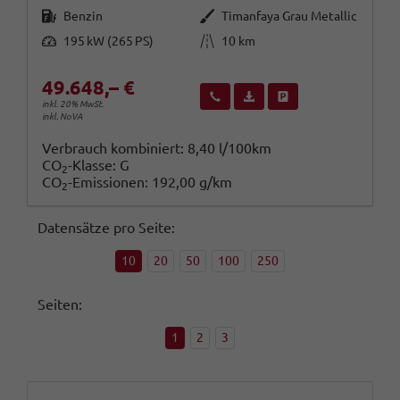
Kraftstoff
Außenfarbe
Benzin
Timanfaya Grau Metallic
Leistung
Kilometerstand
195 kW (265 PS)
10 km
49.648,– €
Wir rufen Sie an
Fahrzeugexposé (PDF)
Fahrzeug parken
inkl. 20% MwSt.
inkl. NoVA
Verbrauch kombiniert:
8,40 l/100km
CO
-Klasse:
G
2
CO
-Emissionen:
192,00 g/km
2
Datensätze pro Seite:
10
20
50
100
250
Seiten:
1
2
3