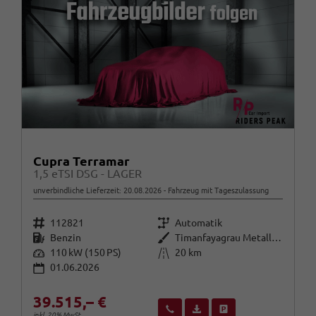
Cupra Terramar
1,5 eTSI DSG - LAGER
unverbindliche Lieferzeit:
20.08.2026
Fahrzeug mit Tageszulassung
Fahrzeugnr.
Getriebe
112821
Automatik
Kraftstoff
Außenfarbe
Benzin
Timanfayagrau Metallic (N7)
Leistung
Kilometerstand
110 kW (150 PS)
20 km
01.06.2026
39.515,– €
Wir rufen Sie an
Fahrzeugexposé (PDF)
Fahrzeug parken
inkl. 20% MwSt.