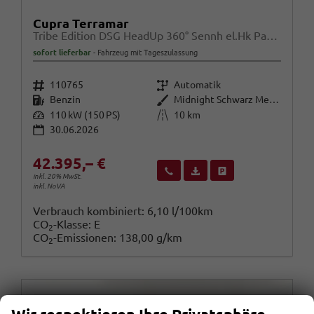
Cupra Terramar
Tribe Edition DSG HeadUp 360° Sennh el.Hk ParkA
sofort lieferbar
Fahrzeug mit Tageszulassung
Fahrzeugnr.
Getriebe
110765
Automatik
Kraftstoff
Außenfarbe
Benzin
Midnight Schwarz Metallic
Leistung
Kilometerstand
110 kW (150 PS)
10 km
30.06.2026
42.395,– €
Wir rufen Sie an
Fahrzeugexposé (PDF)
Fahrzeug parken
inkl. 20% MwSt.
inkl. NoVA
Verbrauch kombiniert:
6,10 l/100km
CO
-Klasse:
E
2
CO
-Emissionen:
138,00 g/km
2