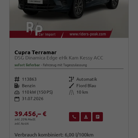
Cupra Terramar
DSG Dinamica Edge eHk Kam Kessy ACC
sofort lieferbar
Fahrzeug mit Tageszulassung
Fahrzeugnr.
Getriebe
113863
Automatik
Kraftstoff
Außenfarbe
Benzin
Fiord Blau
Leistung
Kilometerstand
110 kW (150 PS)
10 km
31.07.2026
39.456,– €
Wir rufen Sie an
Fahrzeugexposé (PDF)
Fahrzeug parken
inkl. 20% MwSt.
inkl. NoVA
Verbrauch kombiniert:
6,00 l/100km