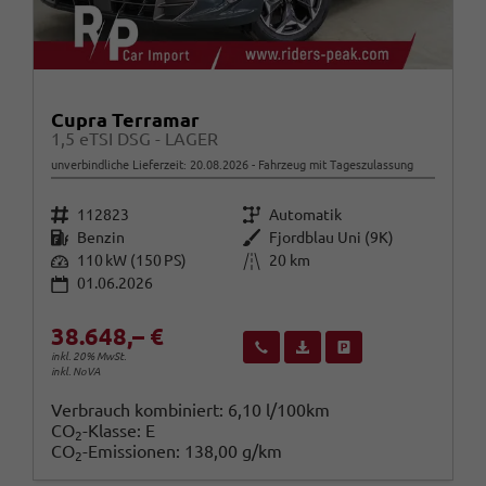
Cupra Terramar
1,5 eTSI DSG - LAGER
unverbindliche Lieferzeit:
20.08.2026
Fahrzeug mit Tageszulassung
Fahrzeugnr.
Getriebe
112823
Automatik
Kraftstoff
Außenfarbe
Benzin
Fjordblau Uni (9K)
Leistung
Kilometerstand
110 kW (150 PS)
20 km
01.06.2026
38.648,– €
Wir rufen Sie an
Fahrzeugexposé (PDF)
Fahrzeug parken
inkl. 20% MwSt.
inkl. NoVA
Verbrauch kombiniert:
6,10 l/100km
CO
-Klasse:
E
2
CO
-Emissionen:
138,00 g/km
2