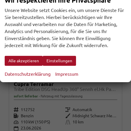
Wir respektieren Ihre Privatsphäre
Unsere Website setzt Cookies ein, um unsere Dienste für
Sie bereitzustellen. Hierbei berücksichtigen wir Ihre
Auswahl und verarbeiten nur die Daten für Marketing,
Analytics und Personalisierung, für die Sie uns Ihr
Einverständnis geben. Sie können Ihre Einwilligung
jederzeit mit Wirkung für die Zukunft widerrufen.
Alle akzeptieren
Einstellungen
Datenschutzerklärung
Impressum
Cupra Terramar
Tribe Edition DSG HeadUp 360° Sennh el.Hk ParkA
sofort lieferbar
Fahrzeug mit Tageszulassung
Fahrzeugnr.
Getriebe
112752
Automatik
Kraftstoff
Außenfarbe
Benzin
Midnight Schwarz Metallic
Leistung
Kilometerstand
110 kW (150 PS)
10 km
23.06.2026