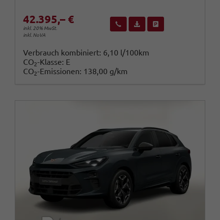
42.395,– €
Wir rufen Sie an
Fahrzeugexposé (PDF)
Fahrzeug parken
inkl. 20% MwSt.
inkl. NoVA
Verbrauch kombiniert:
6,10 l/100km
CO
-Klasse:
E
2
CO
-Emissionen:
138,00 g/km
2