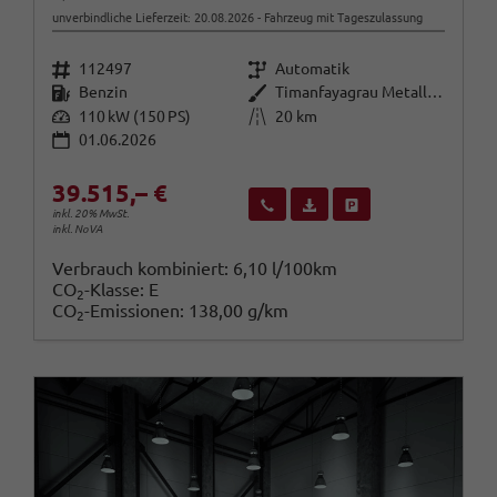
unverbindliche Lieferzeit:
20.08.2026
Fahrzeug mit Tageszulassung
Fahrzeugnr.
Getriebe
112497
Automatik
Kraftstoff
Außenfarbe
Benzin
Timanfayagrau Metallic (N7)
Leistung
Kilometerstand
110 kW (150 PS)
20 km
01.06.2026
39.515,– €
Wir rufen Sie an
Fahrzeugexposé (PDF)
Fahrzeug parken
inkl. 20% MwSt.
inkl. NoVA
Verbrauch kombiniert:
6,10 l/100km
CO
-Klasse:
E
2
CO
-Emissionen:
138,00 g/km
2