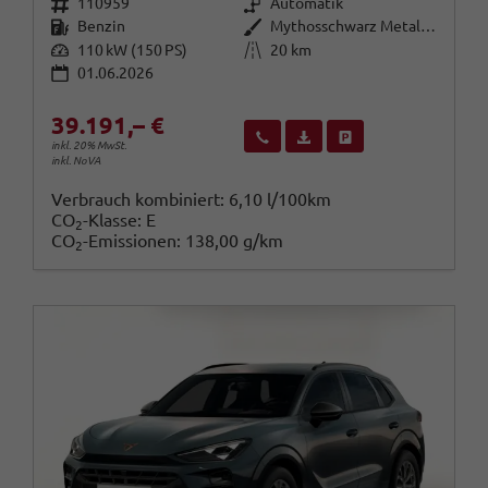
Fahrzeugnr.
Getriebe
110959
Automatik
Kraftstoff
Außenfarbe
Benzin
Mythosschwarz Metallic (0E)
Leistung
Kilometerstand
110 kW (150 PS)
20 km
01.06.2026
39.191,– €
Wir rufen Sie an
Fahrzeugexposé (PDF)
Fahrzeug parken
inkl. 20% MwSt.
inkl. NoVA
Verbrauch kombiniert:
6,10 l/100km
CO
-Klasse:
E
2
CO
-Emissionen:
138,00 g/km
2