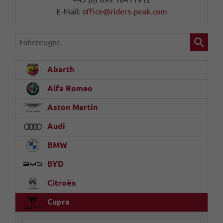
E-Mail:
office@riders-peak.com
Fahrzeugnr.
Abarth
Alfa Romeo
Aston Martin
Audi
BMW
BYD
Citroën
Cupra