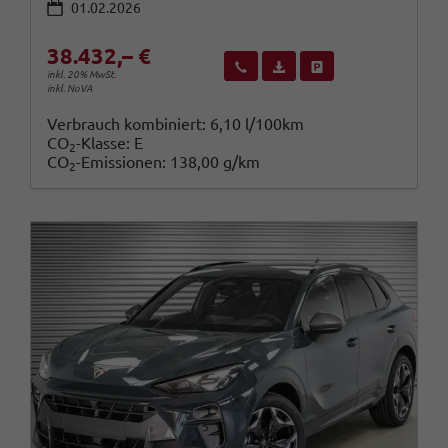
01.02.2026
38.432,– €
Wir rufen Sie an
Fahrzeugexposé (PDF)
Fahrzeug parken
inkl. 20% MwSt.
inkl. NoVA
Verbrauch kombiniert:
6,10 l/100km
CO
-Klasse:
E
2
CO
-Emissionen:
138,00 g/km
2