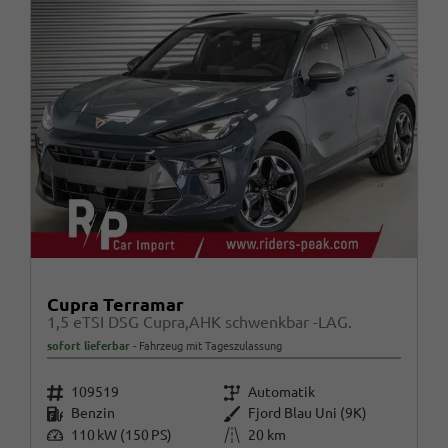
Cupra Terramar
1,5 eTSI DSG Cupra,AHK schwenkbar -LAG.
sofort lieferbar
Fahrzeug mit Tageszulassung
Fahrzeugnr.
Getriebe
109519
Automatik
Kraftstoff
Außenfarbe
Benzin
Fjord Blau Uni (9K)
Leistung
Kilometerstand
110 kW (150 PS)
20 km