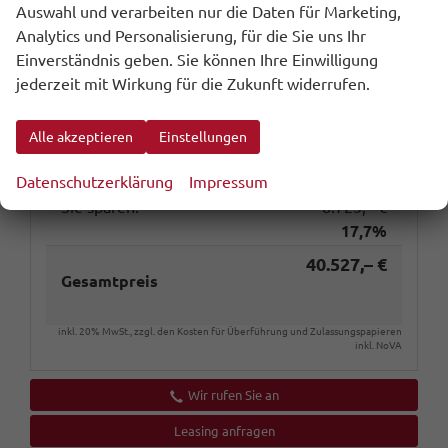
Stützlast
75 kg
Auswahl und verarbeiten nur die Daten für Marketing,
Zustand
unfallfrei
Analytics und Personalisierung, für die Sie uns Ihr
Einverständnis geben. Sie können Ihre Einwilligung
Zustand, Beschaffenheit
Scheckheftgepflegt
jederzeit mit Wirkung für die Zukunft widerrufen.
Zustand, Fahrfähigkeit
fahrtauglich
Alle akzeptieren
Einstellungen
UVP ohne
49.250,– €
Überführungskosten
Datenschutzerklärung
Impressum
Sie sparen:
8.723,– €
17,7%
40.527,– €
Gesamtpreis
inkl. 20% MwSt., zzgl. den Kosten für Überführung und Zulassungspapieren
inkl. NoVA
Wir rufen Sie an
Leasing anfragen