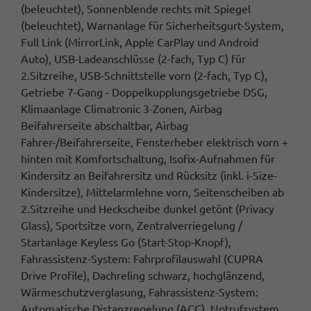
(beleuchtet), Sonnenblende rechts mit Spiegel
(beleuchtet), Warnanlage für Sicherheitsgurt-System,
Full Link (MirrorLink, Apple CarPlay und Android
Auto), USB-Ladeanschlüsse (2-fach, Typ C) für
2.Sitzreihe, USB-Schnittstelle vorn (2-fach, Typ C),
Getriebe 7-Gang - Doppelkupplungsgetriebe DSG,
Klimaanlage Climatronic 3-Zonen, Airbag
Beifahrerseite abschaltbar, Airbag
Fahrer-/Beifahrerseite, Fensterheber elektrisch vorn +
hinten mit Komfortschaltung, Isofix-Aufnahmen für
Kindersitz an Beifahrersitz und Rücksitz (inkl. i-Size-
Kindersitze), Mittelarmlehne vorn, Seitenscheiben ab
2.Sitzreihe und Heckscheibe dunkel getönt (Privacy
Glass), Sportsitze vorn, Zentralverriegelung /
Startanlage Keyless Go (Start-Stop-Knopf),
Fahrassistenz-System: Fahrprofilauswahl (CUPRA
Drive Profile), Dachreling schwarz, hochglänzend,
Wärmeschutzverglasung, Fahrassistenz-System:
Automatische Distanzregelung (ACC), Notrufsystem,