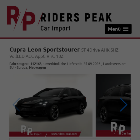
Menü
Cupra Leon Sportstourer
ST 4Drive AHK SHZ
VollLED ACC AppC VirC 18Z
Fahrzeugnr.
:
112163
, unverbindliche Lieferzeit:
25.09.2026
, Landesversion:
EU - Europa,
Neuwagen