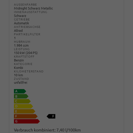
AUSSENFARBE
Midnight Schwarz Metallic
INNENAUSSTATTUNG
Schwarz
GETRIEBE
Automatik
ANTRIEBSACHSE
Allrad
PARTIKELFILTER
1
HUBRAUM
1.984 ccm
LEISTUNG
150 kW (204 PS)
KRAFTSTOFF
Benzin
KATEGORIE
Kombi
KILOMETERSTAND
10 km
ZUSTAND
unfallfrei
Verbrauch kombiniert:
7,40 l/100km