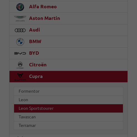
Alfa Romeo
Aston Martin
Audi
BMW
BYD
Citroën
Cupra
Formentor
Leon
Leon Sportstourer
Tavascan
Terramar