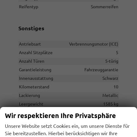
Reifentyp
Sommerreifen
Sonstiges
Antriebsart
Verbrennungsmotor (ICE)
Anzahl Sitzplätze
5
Anzahl Türen
5-türig
Garantieleistung
Fahrzeuggarantie
Innenausstattung
Schwarz
Kilometerstand
10
Lackierung
Metallic
Leergewicht
1585 kg
Nichtraucher-Fahrzeug
vorhanden
Wir respektieren Ihre Privatsphäre
Polsterung
Stoff
Unsere Website setzt Cookies ein, um unsere Dienste für
Rußpartikelfilter / SCR
vorhanden
Sie bereitzustellen. Hierbei berücksichtigen wir Ihre