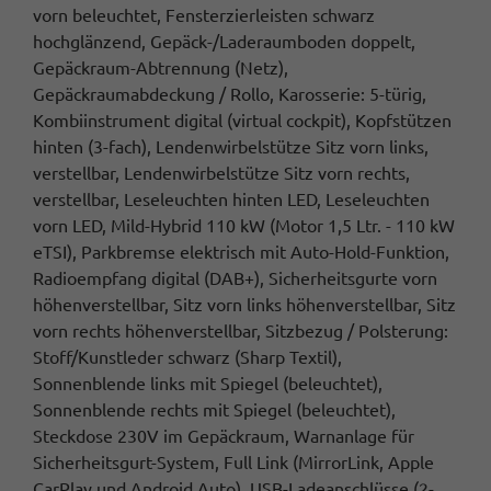
vorn beleuchtet, Fensterzierleisten schwarz
hochglänzend, Gepäck-/Laderaumboden doppelt,
Gepäckraum-Abtrennung (Netz),
Gepäckraumabdeckung / Rollo, Karosserie: 5-türig,
Kombiinstrument digital (virtual cockpit), Kopfstützen
hinten (3-fach), Lendenwirbelstütze Sitz vorn links,
verstellbar, Lendenwirbelstütze Sitz vorn rechts,
verstellbar, Leseleuchten hinten LED, Leseleuchten
vorn LED, Mild-Hybrid 110 kW (Motor 1,5 Ltr. - 110 kW
eTSI), Parkbremse elektrisch mit Auto-Hold-Funktion,
Radioempfang digital (DAB+), Sicherheitsgurte vorn
höhenverstellbar, Sitz vorn links höhenverstellbar, Sitz
vorn rechts höhenverstellbar, Sitzbezug / Polsterung:
Stoff/Kunstleder schwarz (Sharp Textil),
Sonnenblende links mit Spiegel (beleuchtet),
Sonnenblende rechts mit Spiegel (beleuchtet),
Steckdose 230V im Gepäckraum, Warnanlage für
Sicherheitsgurt-System, Full Link (MirrorLink, Apple
CarPlay und Android Auto), USB-Ladeanschlüsse (2-