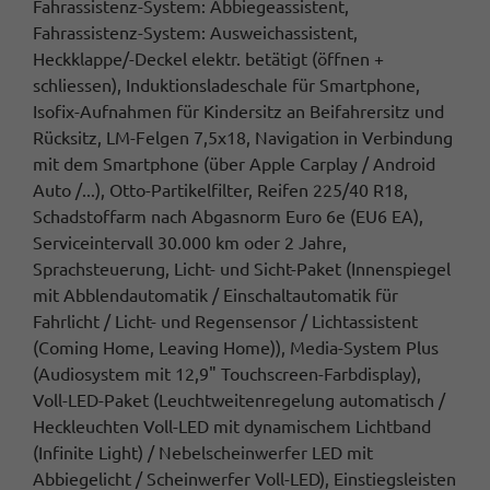
Fahrassistenz-System: Abbiegeassistent,
Fahrassistenz-System: Ausweichassistent,
Heckklappe/-Deckel elektr. betätigt (öffnen +
schliessen), Induktionsladeschale für Smartphone,
Isofix-Aufnahmen für Kindersitz an Beifahrersitz und
Rücksitz, LM-Felgen 7,5x18, Navigation in Verbindung
mit dem Smartphone (über Apple Carplay / Android
Auto /...), Otto-Partikelfilter, Reifen 225/40 R18,
Schadstoffarm nach Abgasnorm Euro 6e (EU6 EA),
Serviceintervall 30.000 km oder 2 Jahre,
Sprachsteuerung, Licht- und Sicht-Paket (Innenspiegel
mit Abblendautomatik / Einschaltautomatik für
Fahrlicht / Licht- und Regensensor / Lichtassistent
(Coming Home, Leaving Home)), Media-System Plus
(Audiosystem mit 12,9" Touchscreen-Farbdisplay),
Voll-LED-Paket (Leuchtweitenregelung automatisch /
Heckleuchten Voll-LED mit dynamischem Lichtband
(Infinite Light) / Nebelscheinwerfer LED mit
Abbiegelicht / Scheinwerfer Voll-LED), Einstiegsleisten