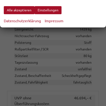
Garantieleistung
Fahrzeuggarantie
Innenausstattung
Schwarz
Alle akzeptieren
Einstellungen
Kilometerstand
10
Datenschutzerklärung
Impressum
Lackierung
Metallic
Leergewicht
1439 kg
Nichtraucher-Fahrzeug
vorhanden
Polsterung
Stoff
Rußpartikelfilter / SCR
vorhanden
Stützlast
80 kg
Tageszulassung
vorhanden
Zustand
unfallfrei
Zustand, Beschaffenheit
Scheckheftgepflegt
Zustand, Fahrfähigkeit
fahrtauglich
UVP ohne
46.694,– €
Überführungskosten