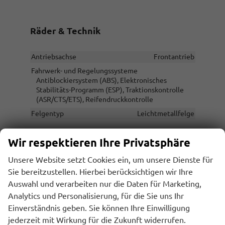
Räder & Technik
Antriebsachse
Frontantrieb
Fahrwerk- und Regelungssysteme
Antiblockiersystem (ABS), Elektronisches
Stabilitäts-Programm (ESP), Traktionskontrolle
(ASR/CTS/ETS), Reifendruckkontrolle
Felgentyp
Leichtmetallfelge
Wir respektieren Ihre Privatsphäre
Sonstiges
Unsere Website setzt Cookies ein, um unsere Dienste für
Sie bereitzustellen. Hierbei berücksichtigen wir Ihre
Antriebsart
Verbrennungsmotor (ICE)
Auswahl und verarbeiten nur die Daten für Marketing,
Anzahl Sitzplätze
5
Analytics und Personalisierung, für die Sie uns Ihr
Anzahl Türen
5-türig
Einverständnis geben. Sie können Ihre Einwilligung
Erstzulassung
31.07.2026
jederzeit mit Wirkung für die Zukunft widerrufen.