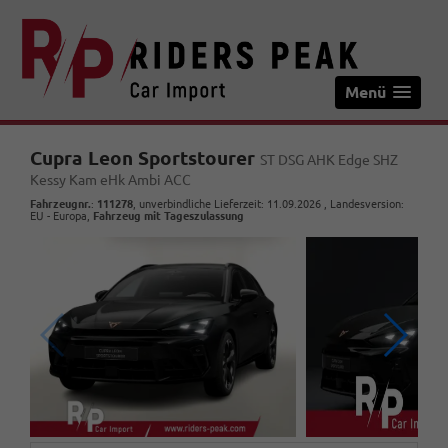
Menü
Cupra Leon Sportstourer
ST DSG AHK Edge SHZ
Kessy Kam eHk Ambi ACC
Fahrzeugnr.
:
111278
, unverbindliche Lieferzeit:
11.09.2026
, Landesversion:
EU - Europa,
Fahrzeug mit Tageszulassung