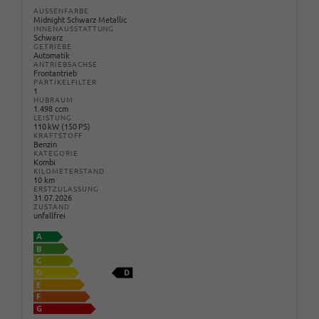
AUSSENFARBE
Midnight Schwarz Metallic
INNENAUSSTATTUNG
Schwarz
GETRIEBE
Automatik
ANTRIEBSACHSE
Frontantrieb
PARTIKELFILTER
1
HUBRAUM
1.498 ccm
LEISTUNG
110 kW (150 PS)
KRAFTSTOFF
Benzin
KATEGORIE
Kombi
KILOMETERSTAND
10 km
ERSTZULASSUNG
31.07.2026
ZUSTAND
unfallfrei