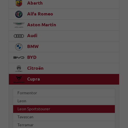
Abarth
Alfa Romeo
Aston Martin
Audi
BMW
BYD
Citroën
Cupra
Formentor
Leon
Leon Sportstourer
Tavascan
Terramar