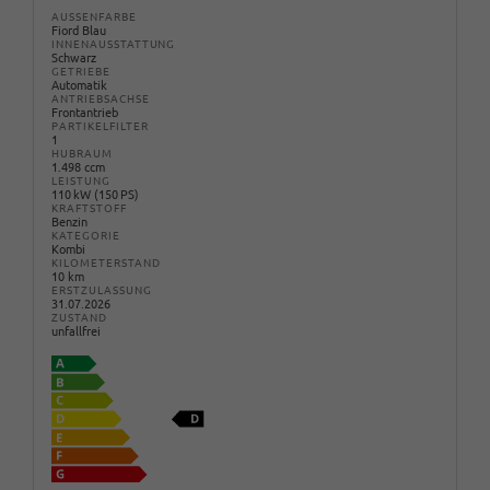
AUSSENFARBE
Fiord Blau
INNENAUSSTATTUNG
Schwarz
GETRIEBE
Automatik
ANTRIEBSACHSE
Frontantrieb
PARTIKELFILTER
1
HUBRAUM
1.498 ccm
LEISTUNG
110 kW (150 PS)
KRAFTSTOFF
Benzin
KATEGORIE
Kombi
KILOMETERSTAND
10 km
ERSTZULASSUNG
31.07.2026
ZUSTAND
unfallfrei