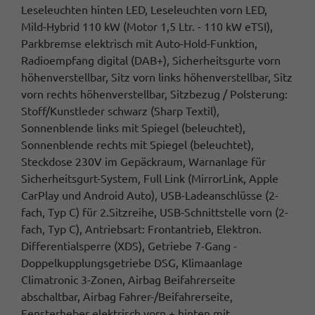
Leseleuchten hinten LED, Leseleuchten vorn LED,
Mild-Hybrid 110 kW (Motor 1,5 Ltr. - 110 kW eTSI),
Parkbremse elektrisch mit Auto-Hold-Funktion,
Radioempfang digital (DAB+), Sicherheitsgurte vorn
höhenverstellbar, Sitz vorn links höhenverstellbar, Sitz
vorn rechts höhenverstellbar, Sitzbezug / Polsterung:
Stoff/Kunstleder schwarz (Sharp Textil),
Sonnenblende links mit Spiegel (beleuchtet),
Sonnenblende rechts mit Spiegel (beleuchtet),
Steckdose 230V im Gepäckraum, Warnanlage für
Sicherheitsgurt-System, Full Link (MirrorLink, Apple
CarPlay und Android Auto), USB-Ladeanschlüsse (2-
fach, Typ C) für 2.Sitzreihe, USB-Schnittstelle vorn (2-
fach, Typ C), Antriebsart: Frontantrieb, Elektron.
Differentialsperre (XDS), Getriebe 7-Gang -
Doppelkupplungsgetriebe DSG, Klimaanlage
Climatronic 3-Zonen, Airbag Beifahrerseite
abschaltbar, Airbag Fahrer-/Beifahrerseite,
Fensterheber elektrisch vorn + hinten mit