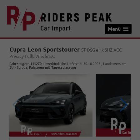
Menü
Cupra Leon Sportstourer
ST DSG eHk SHZ ACC
Privacy FullL WirelessC
Fahrzeugnr.
:
111270
, unverbindliche Lieferzeit:
30.10.2026
, Landesversion:
EU - Europa,
Fahrzeug mit Tageszulassung