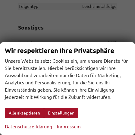
Felgentyp
Leichtmetallfelge
Sonstiges
Antriebsart
Verbrennungsmotor (ICE)
Wir respektieren Ihre Privatsphäre
Anzahl Sitzplätze
5
Anzahl Türen
5-türig
Unsere Website setzt Cookies ein, um unsere Dienste für
Sie bereitzustellen. Hierbei berücksichtigen wir Ihre
Erstzulassung
31.07.2026
Auswahl und verarbeiten nur die Daten für Marketing,
Garantieleistung
Fahrzeuggarantie
Analytics und Personalisierung, für die Sie uns Ihr
Innenausstattung
Schwarz
Einverständnis geben. Sie können Ihre Einwilligung
Kilometerstand
10
jederzeit mit Wirkung für die Zukunft widerrufen.
Leergewicht
1439 kg
Nichtraucher-Fahrzeug
vorhanden
Alle akzeptieren
Einstellungen
Polsterung
Stoff
Datenschutzerklärung
Impressum
Rußpartikelfilter / SCR
vorhanden