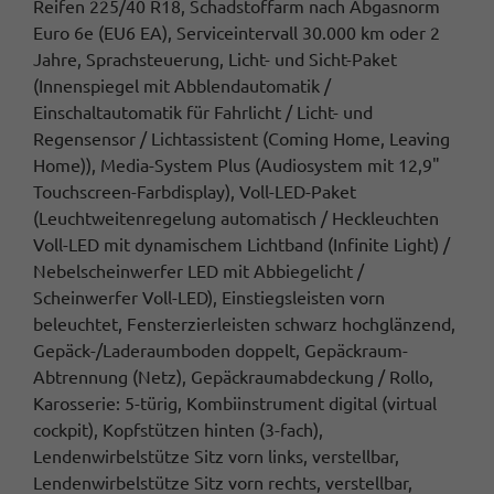
Reifen 225/40 R18, Schadstoffarm nach Abgasnorm
Euro 6e (EU6 EA), Serviceintervall 30.000 km oder 2
Jahre, Sprachsteuerung, Licht- und Sicht-Paket
(Innenspiegel mit Abblendautomatik /
Einschaltautomatik für Fahrlicht / Licht- und
Regensensor / Lichtassistent (Coming Home, Leaving
Home)), Media-System Plus (Audiosystem mit 12,9"
Touchscreen-Farbdisplay), Voll-LED-Paket
(Leuchtweitenregelung automatisch / Heckleuchten
Voll-LED mit dynamischem Lichtband (Infinite Light) /
Nebelscheinwerfer LED mit Abbiegelicht /
Scheinwerfer Voll-LED), Einstiegsleisten vorn
beleuchtet, Fensterzierleisten schwarz hochglänzend,
Gepäck-/Laderaumboden doppelt, Gepäckraum-
Abtrennung (Netz), Gepäckraumabdeckung / Rollo,
Karosserie: 5-türig, Kombiinstrument digital (virtual
cockpit), Kopfstützen hinten (3-fach),
Lendenwirbelstütze Sitz vorn links, verstellbar,
Lendenwirbelstütze Sitz vorn rechts, verstellbar,