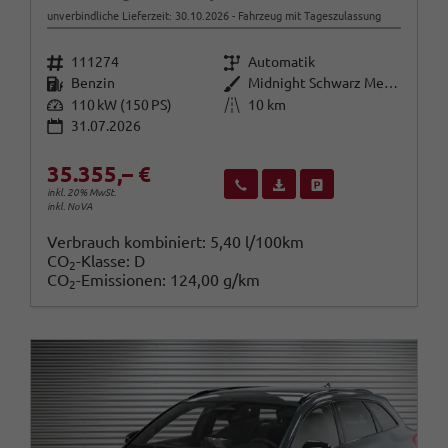
unverbindliche Lieferzeit:
30.10.2026
Fahrzeug mit Tageszulassung
Fahrzeugnr.
Getriebe
111274
Automatik
Kraftstoff
Außenfarbe
Benzin
Midnight Schwarz Metallic
Leistung
Kilometerstand
110 kW (150 PS)
10 km
31.07.2026
35.355,– €
Wir rufen Sie an
Fahrzeugexposé (PDF)
Fahrzeug parken
inkl. 20% MwSt.
inkl. NoVA
Verbrauch kombiniert:
5,40 l/100km
CO
-Klasse:
D
2
CO
-Emissionen:
124,00 g/km
2