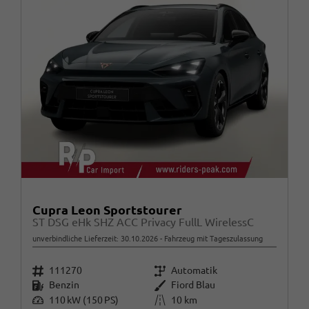
Cupra Leon Sportstourer
ST DSG eHk SHZ ACC Privacy FullL WirelessC
unverbindliche Lieferzeit:
30.10.2026
Fahrzeug mit Tageszulassung
Fahrzeugnr.
Getriebe
111270
Automatik
Kraftstoff
Außenfarbe
Benzin
Fiord Blau
Leistung
Kilometerstand
110 kW (150 PS)
10 km