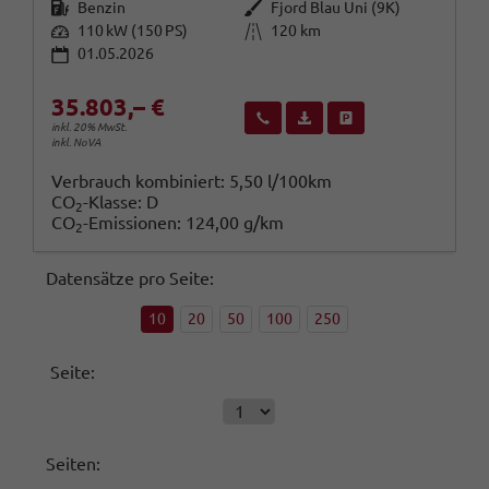
Kraftstoff
Außenfarbe
Benzin
Fjord Blau Uni (9K)
Leistung
Kilometerstand
110 kW (150 PS)
120 km
01.05.2026
35.803,– €
Wir rufen Sie an
Fahrzeugexposé (PDF)
Fahrzeug parken
inkl. 20% MwSt.
inkl. NoVA
Verbrauch kombiniert:
5,50 l/100km
CO
-Klasse:
D
2
CO
-Emissionen:
124,00 g/km
2
Datensätze pro Seite:
10
20
50
100
250
Seite:
Seiten: