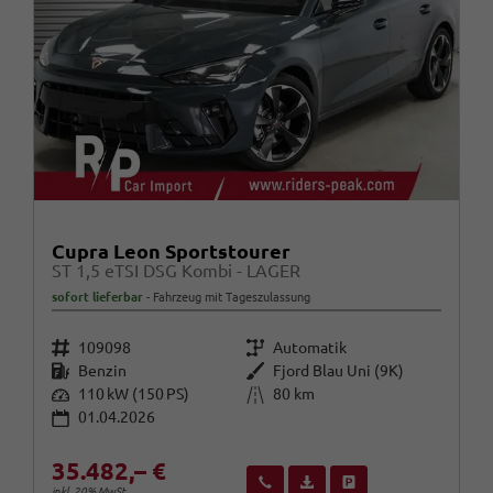
Cupra Leon Sportstourer
ST 1,5 eTSI DSG Kombi - LAGER
sofort lieferbar
Fahrzeug mit Tageszulassung
Fahrzeugnr.
Getriebe
109098
Automatik
Kraftstoff
Außenfarbe
Benzin
Fjord Blau Uni (9K)
Leistung
Kilometerstand
110 kW (150 PS)
80 km
01.04.2026
35.482,– €
Wir rufen Sie an
Fahrzeugexposé (PDF)
Fahrzeug parken
inkl. 20% MwSt.