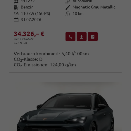
Fahrzeugnr.
Getriebe
111272
Automatik
Kraftstoff
Außenfarbe
Benzin
Magnetic Grau Metallic
Leistung
Kilometerstand
110 kW (150 PS)
10 km
31.07.2026
34.326,– €
Wir rufen Sie an
Fahrzeugexposé (PDF)
Fahrzeug parken
inkl. 20% MwSt.
inkl. NoVA
Verbrauch kombiniert:
5,40 l/100km
CO
-Klasse:
D
2
CO
-Emissionen:
124,00 g/km
2