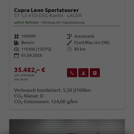
Cupra Leon Sportstourer
ST 1,5 eTSI DSG Kombi - LAGER
sofort lieferbar
Fahrzeug mit Tageszulassung
Fahrzeugnr.
Getriebe
109099
Automatik
Kraftstoff
Außenfarbe
Benzin
Fjord Blau Uni (9K)
Leistung
Kilometerstand
110 kW (150 PS)
80 km
01.04.2026
35.482,– €
Wir rufen Sie an
Fahrzeugexposé (PDF)
Fahrzeug parken
inkl. 20% MwSt.
inkl. NoVA
Verbrauch kombiniert:
5,50 l/100km
CO
-Klasse:
D
2
CO
-Emissionen:
124,00 g/km
2