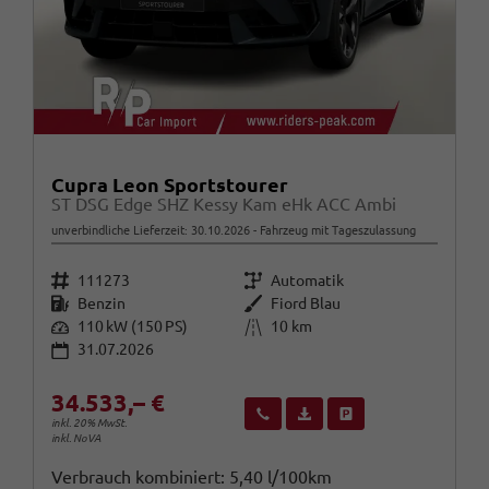
Cupra Leon Sportstourer
ST DSG Edge SHZ Kessy Kam eHk ACC Ambi
unverbindliche Lieferzeit:
30.10.2026
Fahrzeug mit Tageszulassung
Fahrzeugnr.
Getriebe
111273
Automatik
Kraftstoff
Außenfarbe
Benzin
Fiord Blau
Leistung
Kilometerstand
110 kW (150 PS)
10 km
31.07.2026
34.533,– €
Wir rufen Sie an
Fahrzeugexposé (PDF)
Fahrzeug parken
inkl. 20% MwSt.
inkl. NoVA
Verbrauch kombiniert:
5,40 l/100km