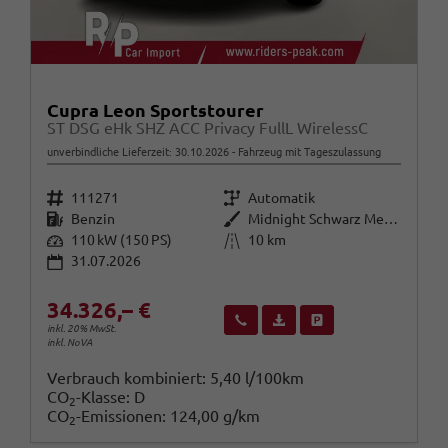
Cupra Leon Sportstourer
ST DSG eHk SHZ ACC Privacy FullL WirelessC
unverbindliche Lieferzeit:
30.10.2026
Fahrzeug mit Tageszulassung
Fahrzeugnr.
Getriebe
111271
Automatik
Kraftstoff
Außenfarbe
Benzin
Midnight Schwarz Metallic
Leistung
Kilometerstand
110 kW (150 PS)
10 km
31.07.2026
34.326,– €
Wir rufen Sie an
Fahrzeugexposé (PDF)
Fahrzeug parken
inkl. 20% MwSt.
inkl. NoVA
Verbrauch kombiniert:
5,40 l/100km
CO
-Klasse:
D
2
CO
-Emissionen:
124,00 g/km
2