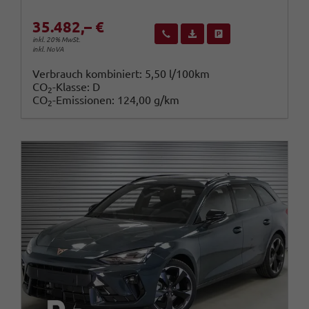
35.482,– €
Wir rufen Sie an
Fahrzeugexposé (PDF)
Fahrzeug parken
inkl. 20% MwSt.
inkl. NoVA
Verbrauch kombiniert:
5,50 l/100km
CO
-Klasse:
D
2
CO
-Emissionen:
124,00 g/km
2