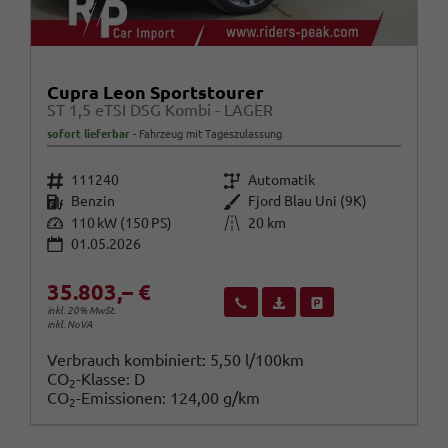
Cupra Leon Sportstourer
ST 1,5 eTSI DSG Kombi - LAGER
sofort lieferbar
Fahrzeug mit Tageszulassung
Fahrzeugnr.
Getriebe
111240
Automatik
Kraftstoff
Außenfarbe
Benzin
Fjord Blau Uni (9K)
Leistung
Kilometerstand
110 kW (150 PS)
20 km
01.05.2026
35.803,– €
Wir rufen Sie an
Fahrzeugexposé (PDF)
Fahrzeug parken
inkl. 20% MwSt.
inkl. NoVA
Verbrauch kombiniert:
5,50 l/100km
CO
-Klasse:
D
2
CO
-Emissionen:
124,00 g/km
2