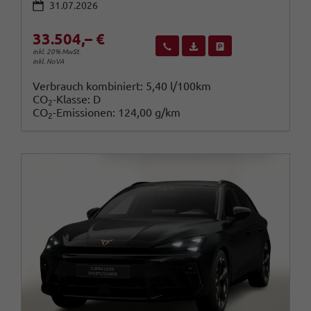
31.07.2026
33.504,– €
Wir rufen Sie an
Fahrzeugexposé (PDF)
Fahrzeug parken
inkl. 20% MwSt.
inkl. NoVA
Verbrauch kombiniert:
5,40 l/100km
CO
-Klasse:
D
2
CO
-Emissionen:
124,00 g/km
2