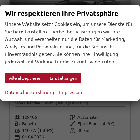
Wir respektieren Ihre Privatsphäre
Unsere Website setzt Cookies ein, um unsere Dienste für
Sie bereitzustellen. Hierbei berücksichtigen wir Ihre
Auswahl und verarbeiten nur die Daten für Marketing,
Analytics und Personalisierung, für die Sie uns Ihr
Einverständnis geben. Sie können Ihre Einwilligung
jederzeit mit Wirkung für die Zukunft widerrufen.
Alle akzeptieren
Einstellungen
Cupra Leon Sportstourer
Datenschutzerklärung
Impressum
ST 1,5 eTSI DSG Kombi - LAGER
sofort lieferbar
Fahrzeug mit Tageszulassung
Fahrzeugnr.
Getriebe
109105
Automatik
Kraftstoff
Außenfarbe
Benzin
Fjord Blau Uni (9K)
Leistung
Kilometerstand
110 kW (150 PS)
80 km
01.04.2026