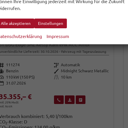
önnen Ihre Einwilligung jederzeit mit Wirkung für die Zukunft
iderrufen.
Alle akzeptieren
Einstellungen
atenschutzerklärung
Impressum
Cupra Leon Sportstourer
ST DSG Edge SHZ Kessy Kam eHk ACC Ambi
unverbindliche Lieferzeit:
30.10.2026
Fahrzeug mit Tageszulassung
Fahrzeugnr.
Getriebe
111274
Automatik
Kraftstoff
Außenfarbe
Benzin
Midnight Schwarz Metallic
Leistung
Kilometerstand
110 kW (150 PS)
10 km
31.07.2026
35.355,– €
Wir rufen Sie an
Fahrzeugexposé (PDF)
Fahrzeug parken
inkl. 20% MwSt.
inkl. NoVA
Verbrauch kombiniert:
5,40 l/100km
CO
-Klasse:
D
2
CO
-Emissionen:
124,00 g/km