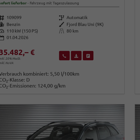
sofort lieferbar
Fahrzeug mit Tageszulassung
Fahrzeugnr.
Getriebe
109099
Automatik
Kraftstoff
Außenfarbe
Benzin
Fjord Blau Uni (9K)
Leistung
Kilometerstand
110 kW (150 PS)
80 km
01.04.2026
35.482,– €
Wir rufen Sie an
Fahrzeugexposé (PDF)
Fahrzeug parken
inkl. 20% MwSt.
inkl. NoVA
Verbrauch kombiniert:
5,50 l/100km
CO
-Klasse:
D
2
CO
-Emissionen:
124,00 g/km
2