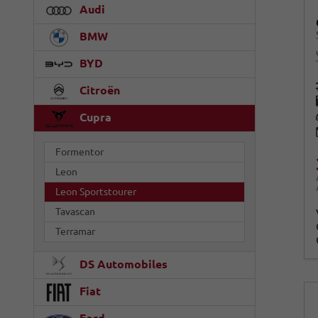
Audi
BMW
BYD
Citroën
Cupra
Formentor
Leon
Leon Sportstourer
Tavascan
Terramar
DS Automobiles
Fiat