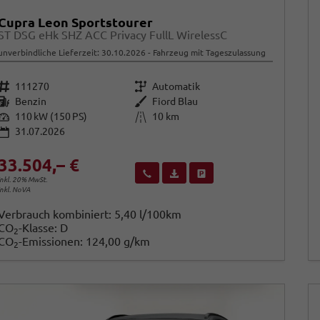
Cupra Leon Sportstourer
ST DSG eHk SHZ ACC Privacy FullL WirelessC
unverbindliche Lieferzeit:
30.10.2026
Fahrzeug mit Tageszulassung
Fahrzeugnr.
Getriebe
111270
Automatik
Kraftstoff
Außenfarbe
Benzin
Fiord Blau
Leistung
Kilometerstand
110 kW (150 PS)
10 km
31.07.2026
33.504,– €
Wir rufen Sie an
Fahrzeugexposé (PDF)
Fahrzeug parken
inkl. 20% MwSt.
inkl. NoVA
Verbrauch kombiniert:
5,40 l/100km
CO
-Klasse:
D
2
CO
-Emissionen:
124,00 g/km
2