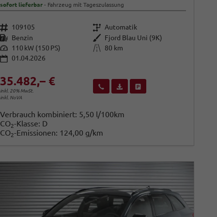
sofort lieferbar
Fahrzeug mit Tageszulassung
Fahrzeugnr.
Getriebe
109105
Automatik
Kraftstoff
Außenfarbe
Benzin
Fjord Blau Uni (9K)
Leistung
Kilometerstand
110 kW (150 PS)
80 km
01.04.2026
35.482,– €
Wir rufen Sie an
Fahrzeugexposé (PDF)
Fahrzeug parken
inkl. 20% MwSt.
inkl. NoVA
Verbrauch kombiniert:
5,50 l/100km
CO
-Klasse:
D
2
CO
-Emissionen:
124,00 g/km
2