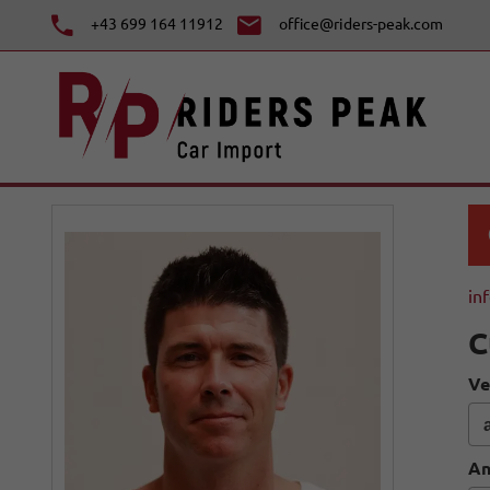
+43 699 164 11912
office@riders-peak.com
in
C
Ve
An