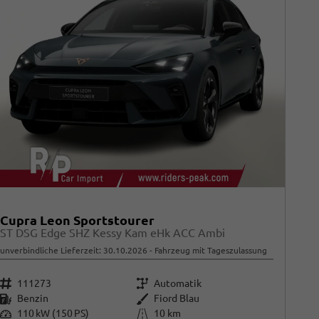
Cupra Leon Sportstourer
ST DSG Edge SHZ Kessy Kam eHk ACC Ambi
unverbindliche Lieferzeit:
30.10.2026
Fahrzeug mit Tageszulassung
Fahrzeugnr.
Getriebe
111273
Automatik
Kraftstoff
Außenfarbe
Benzin
Fiord Blau
Leistung
Kilometerstand
110 kW (150 PS)
10 km