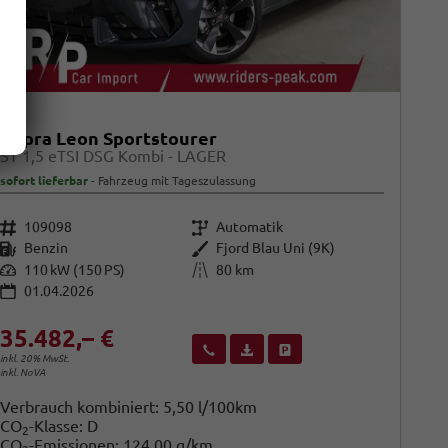
Cupra Leon Sportstourer
ST 1,5 eTSI DSG Kombi - LAGER
sofort lieferbar
Fahrzeug mit Tageszulassung
Fahrzeugnr.
Getriebe
109098
Automatik
Kraftstoff
Außenfarbe
Benzin
Fjord Blau Uni (9K)
Leistung
Kilometerstand
110 kW (150 PS)
80 km
01.04.2026
35.482,– €
Wir rufen Sie an
Fahrzeugexposé (PDF)
Fahrzeug parken
inkl. 20% MwSt.
inkl. NoVA
Verbrauch kombiniert:
5,50 l/100km
CO
-Klasse:
D
2
CO
-Emissionen:
124,00 g/km