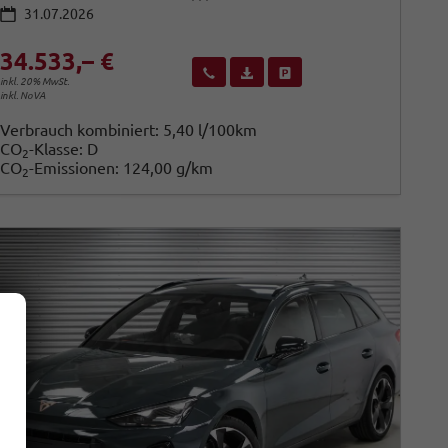
31.07.2026
34.533,– €
Wir rufen Sie an
Fahrzeugexposé (PDF)
Fahrzeug parken
inkl. 20% MwSt.
inkl. NoVA
Verbrauch kombiniert:
5,40 l/100km
CO
-Klasse:
D
2
CO
-Emissionen:
124,00 g/km
2