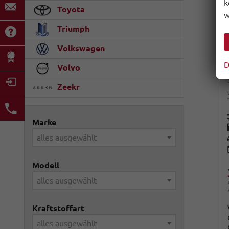
k
Toyota
w
Triumph
Volkswagen
D
Volvo
Zeekr
Marke
alles ausgewählt
Modell
alles ausgewählt
Kraftstoffart
alles ausgewählt