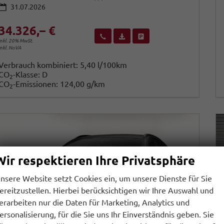
31.07.2026
34.326,– €
Wir rufen Sie an
Fahrzeugexposé (PDF)
Fahrzeug parken
inkl. 20% MwSt.
inkl. NoVA
Verbrauch kombiniert:
5,40 l/100km
CO
-Klasse:
D
2
CO
-Emissionen:
124,00 g/km
2
Wir respektieren Ihre Privatsphäre
nsere Website setzt Cookies ein, um unsere Dienste für Sie
ereitzustellen. Hierbei berücksichtigen wir Ihre Auswahl und
erarbeiten nur die Daten für Marketing, Analytics und
ersonalisierung, für die Sie uns Ihr Einverständnis geben. Sie