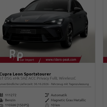
Cupra Leon Sportstourer
ST DSG eHk SHZ ACC Privacy FullL WirelessC
unverbindliche Lieferzeit:
30.10.2026
Fahrzeug mit Tageszulassung
Fahrzeugnr.
Getriebe
111272
Automatik
Kraftstoff
Außenfarbe
Benzin
Magnetic Grau Metallic
Leistung
Kilometerstand
110 kW (150 PS)
10 km