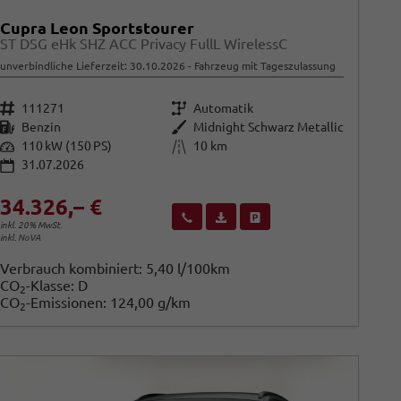
Cupra Leon Sportstourer
ST DSG eHk SHZ ACC Privacy FullL WirelessC
unverbindliche Lieferzeit:
30.10.2026
Fahrzeug mit Tageszulassung
Fahrzeugnr.
Getriebe
111271
Automatik
Kraftstoff
Außenfarbe
Benzin
Midnight Schwarz Metallic
Leistung
Kilometerstand
110 kW (150 PS)
10 km
31.07.2026
34.326,– €
Wir rufen Sie an
Fahrzeugexposé (PDF)
Fahrzeug parken
inkl. 20% MwSt.
inkl. NoVA
Verbrauch kombiniert:
5,40 l/100km
CO
-Klasse:
D
2
CO
-Emissionen:
124,00 g/km
2