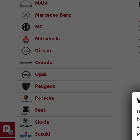
MAN
Mercedes-Benz
MG
Mitsubishi
Nissan
Omoda
Opel
Peugeot
Porsche
Seat
U
b
Skoda
v
0
Suzuki
P