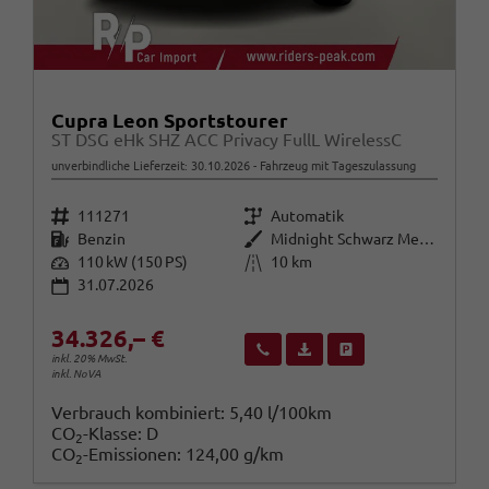
Cupra Leon Sportstourer
ST DSG eHk SHZ ACC Privacy FullL WirelessC
unverbindliche Lieferzeit:
30.10.2026
Fahrzeug mit Tageszulassung
Fahrzeugnr.
Getriebe
111271
Automatik
Kraftstoff
Außenfarbe
Benzin
Midnight Schwarz Metallic
Leistung
Kilometerstand
110 kW (150 PS)
10 km
31.07.2026
34.326,– €
Wir rufen Sie an
Fahrzeugexposé (PDF)
Fahrzeug parken
inkl. 20% MwSt.
inkl. NoVA
Verbrauch kombiniert:
5,40 l/100km
CO
-Klasse:
D
2
CO
-Emissionen:
124,00 g/km
2