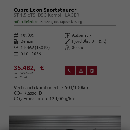
Cupra Leon Sportstourer
ST 1,5 eTSI DSG Kombi - LAGER
sofort lieferbar
Fahrzeug mit Tageszulassung
Fahrzeugnr.
Getriebe
109099
Automatik
Kraftstoff
Außenfarbe
Benzin
Fjord Blau Uni (9K)
Leistung
Kilometerstand
110 kW (150 PS)
80 km
01.04.2026
35.482,– €
Wir rufen Sie an
Fahrzeugexposé (PDF)
Fahrzeug parken
inkl. 20% MwSt.
inkl. NoVA
Verbrauch kombiniert:
5,50 l/100km
CO
-Klasse:
D
2
CO
-Emissionen:
124,00 g/km
2