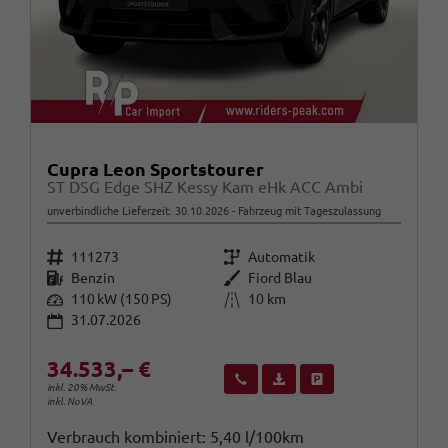
Cupra Leon Sportstourer
ST DSG Edge SHZ Kessy Kam eHk ACC Ambi
unverbindliche Lieferzeit:
30.10.2026
Fahrzeug mit Tageszulassung
Fahrzeugnr.
Getriebe
111273
Automatik
Kraftstoff
Außenfarbe
Benzin
Fiord Blau
Leistung
Kilometerstand
110 kW (150 PS)
10 km
31.07.2026
34.533,– €
Wir rufen Sie an
Fahrzeugexposé (PDF)
Fahrzeug parken
inkl. 20% MwSt.
inkl. NoVA
Verbrauch kombiniert:
5,40 l/100km