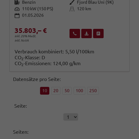
Kraftstoff
Außenfarbe
Benzin
Fjord Blau Uni (9K)
Leistung
Kilometerstand
110 kW (150 PS)
120 km
01.05.2026
35.803,– €
Wir rufen Sie an
Fahrzeugexposé (PDF)
Fahrzeug parken
inkl. 20% MwSt.
inkl. NoVA
Verbrauch kombiniert:
5,50 l/100km
CO
-Klasse:
D
2
CO
-Emissionen:
124,00 g/km
2
Datensätze pro Seite:
10
20
50
100
250
Seite:
Seiten: