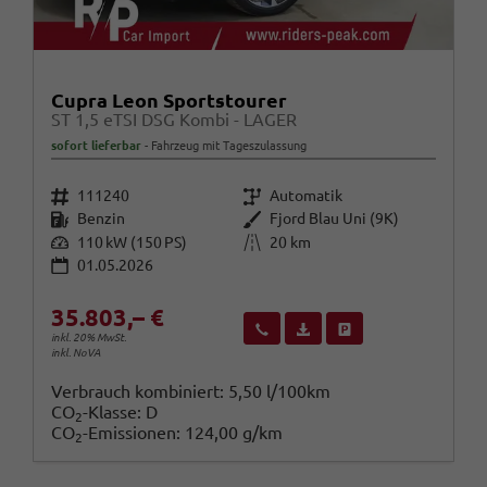
Cupra Leon Sportstourer
ST 1,5 eTSI DSG Kombi - LAGER
sofort lieferbar
Fahrzeug mit Tageszulassung
Fahrzeugnr.
Getriebe
111240
Automatik
Kraftstoff
Außenfarbe
Benzin
Fjord Blau Uni (9K)
Leistung
Kilometerstand
110 kW (150 PS)
20 km
01.05.2026
35.803,– €
Wir rufen Sie an
Fahrzeugexposé (PDF)
Fahrzeug parken
inkl. 20% MwSt.
inkl. NoVA
Verbrauch kombiniert:
5,50 l/100km
CO
-Klasse:
D
2
CO
-Emissionen:
124,00 g/km
2