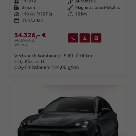
Fahrzeugnr.
Getriebe
111272
Automatik
Kraftstoff
Außenfarbe
Benzin
Magnetic Grau Metallic
Leistung
Kilometerstand
110 kW (150 PS)
10 km
31.07.2026
34.326,– €
Wir rufen Sie an
Fahrzeugexposé (PDF)
Fahrzeug parken
inkl. 20% MwSt.
inkl. NoVA
Verbrauch kombiniert:
5,40 l/100km
CO
-Klasse:
D
2
CO
-Emissionen:
124,00 g/km
2