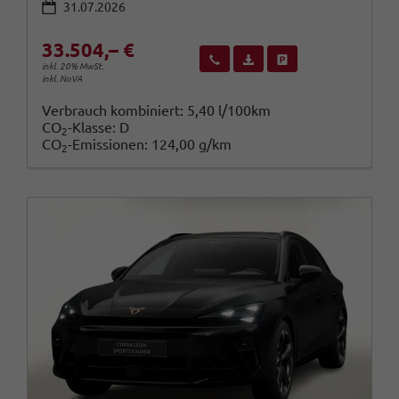
31.07.2026
33.504,– €
Wir rufen Sie an
Fahrzeugexposé (PDF)
Fahrzeug parken
inkl. 20% MwSt.
inkl. NoVA
Verbrauch kombiniert:
5,40 l/100km
CO
-Klasse:
D
2
CO
-Emissionen:
124,00 g/km
2