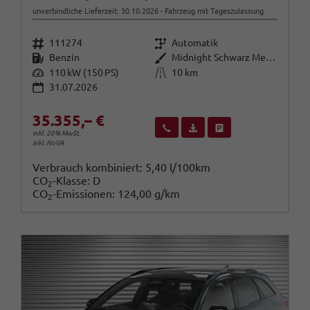
unverbindliche Lieferzeit:
30.10.2026
Fahrzeug mit Tageszulassung
Fahrzeugnr.
Getriebe
111274
Automatik
Kraftstoff
Außenfarbe
Benzin
Midnight Schwarz Metallic
Leistung
Kilometerstand
110 kW (150 PS)
10 km
31.07.2026
35.355,– €
Wir rufen Sie an
Fahrzeugexposé (PDF)
Fahrzeug parken
inkl. 20% MwSt.
inkl. NoVA
Verbrauch kombiniert:
5,40 l/100km
CO
-Klasse:
D
2
CO
-Emissionen:
124,00 g/km
2