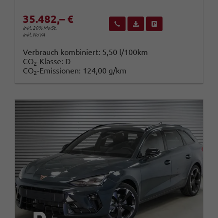
35.482,– €
Wir rufen Sie an
Fahrzeugexposé (PDF)
Fahrzeug parken
inkl. 20% MwSt.
inkl. NoVA
Verbrauch kombiniert:
5,50 l/100km
CO
-Klasse:
D
2
CO
-Emissionen:
124,00 g/km
2