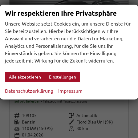
Wir respektieren Ihre Privatsphäre
Unsere Website setzt Cookies ein, um unsere Dienste für
Sie bereitzustellen. Hierbei berücksichtigen wir Ihre
Auswahl und verarbeiten nur die Daten für Marketing,
Analytics und Personalisierung, für die Sie uns Ihr
Einverständnis geben. Sie können Ihre Einwilligung
jederzeit mit Wirkung für die Zukunft widerrufen.
Alle akzeptieren
Einstellungen
Cupra Leon Sportstourer
Datenschutzerklärung
Impressum
ST 1,5 eTSI DSG Kombi - LAGER
sofort lieferbar
Fahrzeug mit Tageszulassung
Fahrzeugnr.
Getriebe
109105
Automatik
Kraftstoff
Außenfarbe
Benzin
Fjord Blau Uni (9K)
Leistung
Kilometerstand
110 kW (150 PS)
80 km
01.04.2026