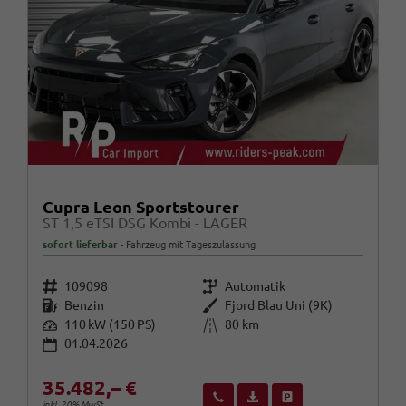
Cupra Leon Sportstourer
ST 1,5 eTSI DSG Kombi - LAGER
sofort lieferbar
Fahrzeug mit Tageszulassung
Fahrzeugnr.
Getriebe
109098
Automatik
Kraftstoff
Außenfarbe
Benzin
Fjord Blau Uni (9K)
Leistung
Kilometerstand
110 kW (150 PS)
80 km
01.04.2026
35.482,– €
Wir rufen Sie an
Fahrzeugexposé (PDF)
Fahrzeug parken
inkl. 20% MwSt.