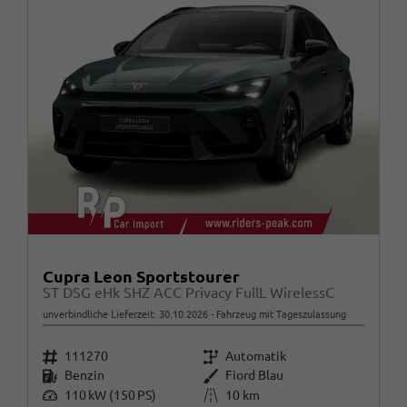
Cupra Leon Sportstourer
ST DSG eHk SHZ ACC Privacy FullL WirelessC
unverbindliche Lieferzeit:
30.10.2026
Fahrzeug mit Tageszulassung
Fahrzeugnr.
Getriebe
111270
Automatik
Kraftstoff
Außenfarbe
Benzin
Fiord Blau
Leistung
Kilometerstand
110 kW (150 PS)
10 km