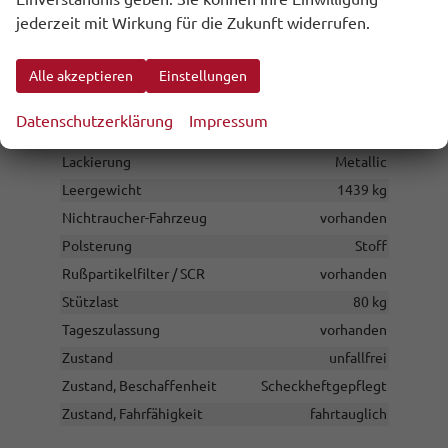
Anzahl Türen
5-türig
jederzeit mit Wirkung für die Zukunft widerrufen.
Erstzulassung
31.07.2026
Alle akzeptieren
Einstellungen
Garantieleistung
Fahrzeuggarantie
Innenausstattung
Schwarz
Datenschutzerklärung
Impressum
Kilometerstand
10
Lackierung
Metallic
Leergewicht
1439 kg
Nichtraucher-Fahrzeug
vorhanden
Polsterung
Stoff
Rußpartikelfilter / SCR
vorhanden
Stützlast
80 kg
Tageszulassung
vorhanden
Zustand
unfallfrei
Zustand, Beschaffenheit
Scheckheftgepflegt
Zustand, Fahrfähigkeit
fahrtauglich