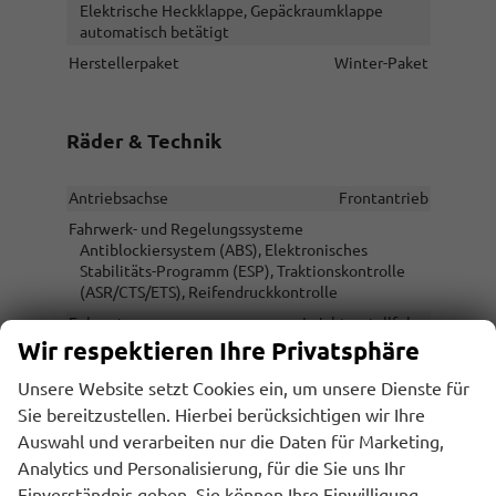
Elektrische Heckklappe, Gepäckraumklappe
automatisch betätigt
Herstellerpaket
Winter-Paket
Räder & Technik
Antriebsachse
Frontantrieb
Fahrwerk- und Regelungssysteme
Antiblockiersystem (ABS), Elektronisches
Stabilitäts-Programm (ESP), Traktionskontrolle
(ASR/CTS/ETS), Reifendruckkontrolle
Felgentyp
Leichtmetallfelge
Wir respektieren Ihre Privatsphäre
Unsere Website setzt Cookies ein, um unsere Dienste für
Sonstiges
Sie bereitzustellen. Hierbei berücksichtigen wir Ihre
Auswahl und verarbeiten nur die Daten für Marketing,
Antriebsart
Verbrennungsmotor (ICE)
Analytics und Personalisierung, für die Sie uns Ihr
Anzahl Sitzplätze
5
Einverständnis geben. Sie können Ihre Einwilligung