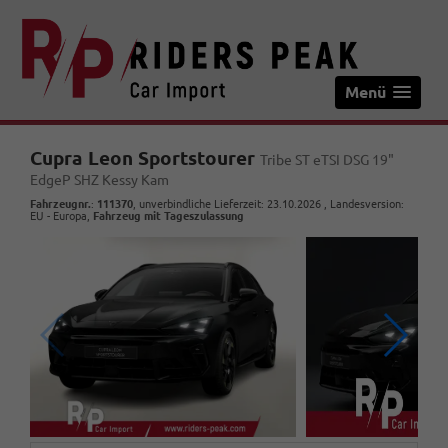
Menü
Cupra Leon Sportstourer
Tribe ST eTSI DSG 19"
EdgeP SHZ Kessy Kam
Fahrzeugnr.
:
111370
, unverbindliche Lieferzeit:
23.10.2026
, Landesversion:
EU - Europa,
Fahrzeug mit Tageszulassung