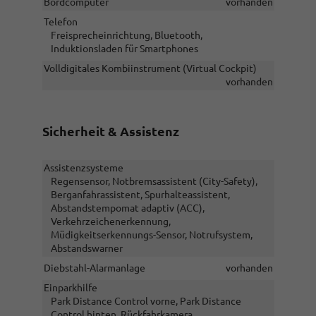
Bordcomputer
vorhanden
Telefon
Freisprecheinrichtung, Bluetooth,
Induktionsladen für Smartphones
Volldigitales Kombiinstrument (Virtual Cockpit)
vorhanden
Sicherheit & Assistenz
Assistenzsysteme
Regensensor, Notbremsassistent (City-Safety),
Berganfahrassistent, Spurhalteassistent,
Abstandstempomat adaptiv (ACC),
Verkehrzeichenerkennung,
Müdigkeitserkennungs-Sensor, Notrufsystem,
Abstandswarner
Diebstahl-Alarmanlage
vorhanden
Einparkhilfe
Park Distance Control vorne, Park Distance
Control hinten, Rückfahrkamera