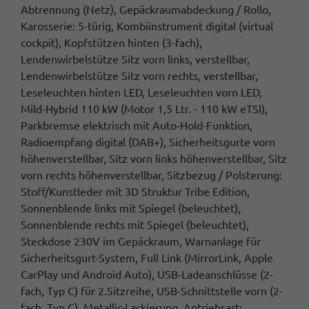
Abtrennung (Netz), Gepäckraumabdeckung / Rollo,
Karosserie: 5-türig, Kombiinstrument digital (virtual
cockpit), Kopfstützen hinten (3-fach),
Lendenwirbelstütze Sitz vorn links, verstellbar,
Lendenwirbelstütze Sitz vorn rechts, verstellbar,
Leseleuchten hinten LED, Leseleuchten vorn LED,
Mild-Hybrid 110 kW (Motor 1,5 Ltr. - 110 kW eTSI),
Parkbremse elektrisch mit Auto-Hold-Funktion,
Radioempfang digital (DAB+), Sicherheitsgurte vorn
höhenverstellbar, Sitz vorn links höhenverstellbar, Sitz
vorn rechts höhenverstellbar, Sitzbezug / Polsterung:
Stoff/Kunstleder mit 3D Struktur Tribe Edition,
Sonnenblende links mit Spiegel (beleuchtet),
Sonnenblende rechts mit Spiegel (beleuchtet),
Steckdose 230V im Gepäckraum, Warnanlage für
Sicherheitsgurt-System, Full Link (MirrorLink, Apple
CarPlay und Android Auto), USB-Ladeanschlüsse (2-
fach, Typ C) für 2.Sitzreihe, USB-Schnittstelle vorn (2-
fach, Typ C), Metallic-Lackierung, Antriebsart: