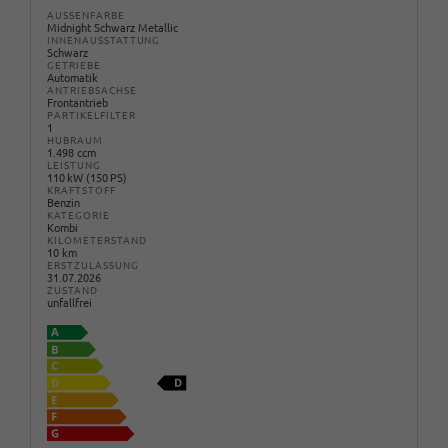
AUSSENFARBE
Midnight Schwarz Metallic
INNENAUSSTATTUNG
Schwarz
GETRIEBE
Automatik
ANTRIEBSACHSE
Frontantrieb
PARTIKELFILTER
1
HUBRAUM
1.498 ccm
LEISTUNG
110 kW (150 PS)
KRAFTSTOFF
Benzin
KATEGORIE
Kombi
KILOMETERSTAND
10 km
ERSTZULASSUNG
31.07.2026
ZUSTAND
unfallfrei