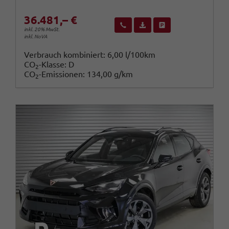
36.481,– €
Wir rufen Sie an
Fahrzeugexposé (PDF)
Fahrzeug parken
inkl. 20% MwSt.
inkl. NoVA
Verbrauch kombiniert:
6,00 l/100km
CO
-Klasse:
D
2
CO
-Emissionen:
134,00 g/km
2