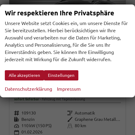
Wir respektieren Ihre Privatsphäre
Unsere Website setzt Cookies ein, um unsere Dienste für
Sie bereitzustellen. Hierbei berücksichtigen wir Ihre
Auswahl und verarbeiten nur die Daten für Marketing,
Analytics und Personalisierung, für die Sie uns Ihr
Einverständnis geben. Sie können Ihre Einwilligung
jederzeit mit Wirkung für die Zukunft widerrufen.
Alle akzeptieren
Einstellungen
Cupra Formentor
Datenschutzerklärung
Impressum
1,5 eTSI DSG - LAGER
sofort lieferbar
Fahrzeug mit Tageszulassung
Fahrzeugnr.
Getriebe
109130
Automatik
Kraftstoff
Außenfarbe
Benzin
Graphene Grau Metallic (R6)
Leistung
Kilometerstand
110 kW (150 PS)
80 km
01.02.2026