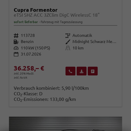
Cupra Formentor
eTSI SHZ ACC 3ZClim DigC WirelessC 18"
sofort lieferbar
Fahrzeug mit Tageszulassung
Fahrzeugnr.
Getriebe
113728
Automatik
Kraftstoff
Außenfarbe
Benzin
Midnight Schwarz Metallic
Leistung
Kilometerstand
110 kW (150 PS)
10 km
31.07.2026
36.258,– €
Wir rufen Sie an
Fahrzeugexposé (PDF)
Fahrzeug parken
inkl. 20% MwSt.
inkl. NoVA
Verbrauch kombiniert:
5,90 l/100km
CO
-Klasse:
D
2
CO
-Emissionen:
133,00 g/km
2