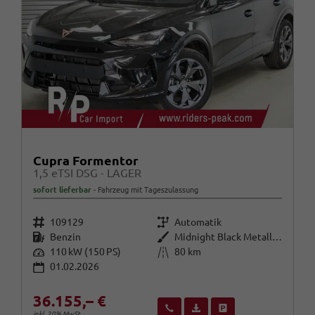
Cupra Formentor
1,5 eTSI DSG - LAGER
sofort lieferbar
Fahrzeug mit Tageszulassung
Fahrzeugnr.
Getriebe
109129
Automatik
Kraftstoff
Außenfarbe
Benzin
Midnight Black Metallic (0E)
Leistung
Kilometerstand
110 kW (150 PS)
80 km
01.02.2026
36.155,– €
Wir rufen Sie an
Fahrzeugexposé (PDF)
Fahrzeug parken
inkl. 20% MwSt.