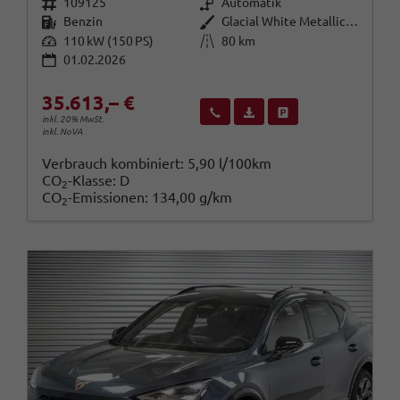
Fahrzeugnr.
Getriebe
109125
Automatik
Kraftstoff
Außenfarbe
Benzin
Glacial White Metallic (2Y)
Leistung
Kilometerstand
110 kW (150 PS)
80 km
01.02.2026
35.613,– €
Wir rufen Sie an
Fahrzeugexposé (PDF)
Fahrzeug parken
inkl. 20% MwSt.
inkl. NoVA
Verbrauch kombiniert:
5,90 l/100km
CO
-Klasse:
D
2
CO
-Emissionen:
134,00 g/km
2