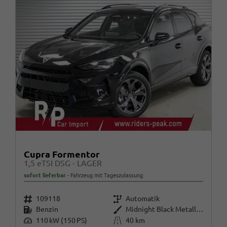
Cupra Formentor
1,5 eTSI DSG - LAGER
sofort lieferbar
Fahrzeug mit Tageszulassung
Fahrzeugnr.
Getriebe
109118
Automatik
Kraftstoff
Außenfarbe
Benzin
Midnight Black Metallic (0E)
Leistung
Kilometerstand
110 kW (150 PS)
40 km