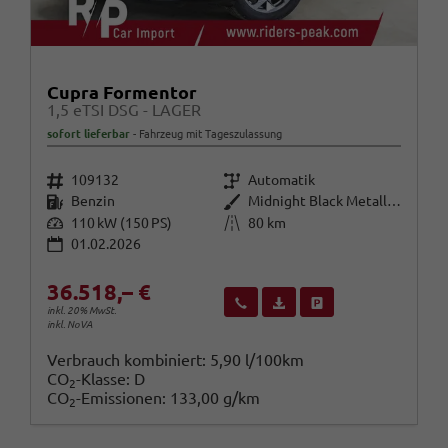
Cupra Formentor
1,5 eTSI DSG - LAGER
sofort lieferbar
Fahrzeug mit Tageszulassung
Fahrzeugnr.
Getriebe
109132
Automatik
Kraftstoff
Außenfarbe
Benzin
Midnight Black Metallic (0E)
Leistung
Kilometerstand
110 kW (150 PS)
80 km
01.02.2026
36.518,– €
Wir rufen Sie an
Fahrzeugexposé (PDF)
Fahrzeug parken
inkl. 20% MwSt.
inkl. NoVA
Verbrauch kombiniert:
5,90 l/100km
CO
-Klasse:
D
2
CO
-Emissionen:
133,00 g/km
2