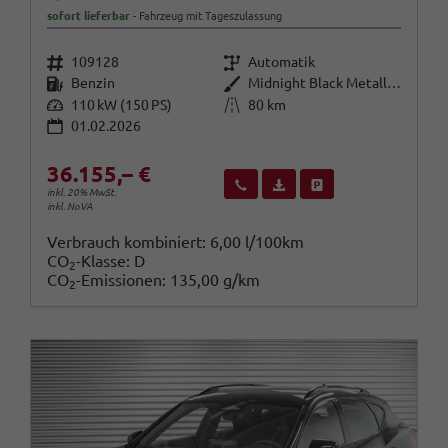
sofort lieferbar
Fahrzeug mit Tageszulassung
Fahrzeugnr.
Getriebe
109128
Automatik
Kraftstoff
Außenfarbe
Benzin
Midnight Black Metallic (0E)
Leistung
Kilometerstand
110 kW (150 PS)
80 km
01.02.2026
36.155,– €
Wir rufen Sie an
Fahrzeugexposé (PDF)
Fahrzeug parken
inkl. 20% MwSt.
inkl. NoVA
Verbrauch kombiniert:
6,00 l/100km
CO
-Klasse:
D
2
CO
-Emissionen:
135,00 g/km
2