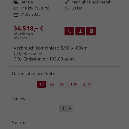
Kraftstoff
Außenfarbe
Benzin
Midnight Black Metallic (0E)
Leistung
Kilometerstand
110 kW (150 PS)
80 km
01.02.2026
36.518,– €
Wir rufen Sie an
Fahrzeugexposé (PDF)
Fahrzeug parken
inkl. 20% MwSt.
inkl. NoVA
Verbrauch kombiniert:
5,90 l/100km
CO
-Klasse:
D
2
CO
-Emissionen:
133,00 g/km
2
Datensätze pro Seite:
10
20
50
100
250
Seite:
Seiten: