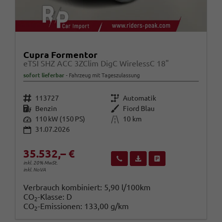
Cupra Formentor
eTSI SHZ ACC 3ZClim DigC WirelessC 18"
sofort lieferbar
Fahrzeug mit Tageszulassung
Fahrzeugnr.
Getriebe
113727
Automatik
Kraftstoff
Außenfarbe
Benzin
Fiord Blau
Leistung
Kilometerstand
110 kW (150 PS)
10 km
31.07.2026
35.532,– €
Wir rufen Sie an
Fahrzeugexposé (PDF)
Fahrzeug parken
inkl. 20% MwSt.
inkl. NoVA
Verbrauch kombiniert:
5,90 l/100km
CO
-Klasse:
D
2
CO
-Emissionen:
133,00 g/km
2