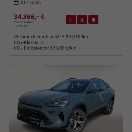
01.11.2025
34.366,– €
Wir rufen Sie an
Fahrzeugexposé (PDF)
Fahrzeug parken
inkl. 20% MwSt.
inkl. NoVA
Verbrauch kombiniert:
5,90 l/100km
CO
-Klasse:
D
2
CO
-Emissionen:
133,00 g/km
2