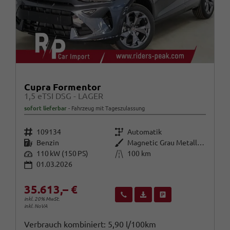
Cupra Formentor
1,5 eTSI DSG - LAGER
sofort lieferbar
Fahrzeug mit Tageszulassung
Fahrzeugnr.
Getriebe
109134
Automatik
Kraftstoff
Außenfarbe
Benzin
Magnetic Grau Metallic (S7)
Leistung
Kilometerstand
110 kW (150 PS)
100 km
01.03.2026
35.613,– €
Wir rufen Sie an
Fahrzeugexposé (PDF)
Fahrzeug parken
inkl. 20% MwSt.
inkl. NoVA
Verbrauch kombiniert:
5,90 l/100km