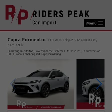
Menü
Cupra Formentor
eTSI AHK EdgeP SHZ eHK Kessy
Kam 3ZCli
Fahrzeugnr.
:
111166
, unverbindliche Lieferzeit:
11.09.2026
, Landesversion:
EU - Europa,
Fahrzeug mit Tageszulassung