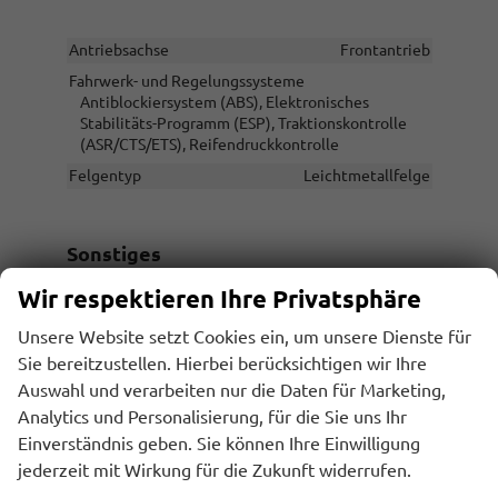
Antriebsachse
Frontantrieb
Fahrwerk- und Regelungssysteme
Antiblockiersystem (ABS), Elektronisches
Stabilitäts-Programm (ESP), Traktionskontrolle
(ASR/CTS/ETS), Reifendruckkontrolle
Felgentyp
Leichtmetallfelge
Sonstiges
Wir respektieren Ihre Privatsphäre
Antriebsart
Verbrennungsmotor (ICE)
Unsere Website setzt Cookies ein, um unsere Dienste für
Anzahl Sitzplätze
5
Sie bereitzustellen. Hierbei berücksichtigen wir Ihre
Anzahl Türen
5-türig
Auswahl und verarbeiten nur die Daten für Marketing,
Erstzulassung
31.07.2026
Analytics und Personalisierung, für die Sie uns Ihr
Garantieleistung
Fahrzeuggarantie
Einverständnis geben. Sie können Ihre Einwilligung
Innenausstattung
Schwarz
jederzeit mit Wirkung für die Zukunft widerrufen.
Kilometerstand
10