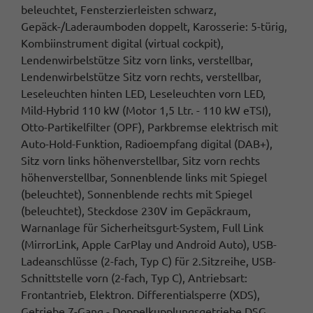
beleuchtet, Fensterzierleisten schwarz,
Gepäck-/Laderaumboden doppelt, Karosserie: 5-türig,
Kombiinstrument digital (virtual cockpit),
Lendenwirbelstütze Sitz vorn links, verstellbar,
Lendenwirbelstütze Sitz vorn rechts, verstellbar,
Leseleuchten hinten LED, Leseleuchten vorn LED,
Mild-Hybrid 110 kW (Motor 1,5 Ltr. - 110 kW eTSI),
Otto-Partikelfilter (OPF), Parkbremse elektrisch mit
Auto-Hold-Funktion, Radioempfang digital (DAB+),
Sitz vorn links höhenverstellbar, Sitz vorn rechts
höhenverstellbar, Sonnenblende links mit Spiegel
(beleuchtet), Sonnenblende rechts mit Spiegel
(beleuchtet), Steckdose 230V im Gepäckraum,
Warnanlage für Sicherheitsgurt-System, Full Link
(MirrorLink, Apple CarPlay und Android Auto), USB-
Ladeanschlüsse (2-fach, Typ C) für 2.Sitzreihe, USB-
Schnittstelle vorn (2-fach, Typ C), Antriebsart:
Frontantrieb, Elektron. Differentialsperre (XDS),
Getriebe 7-Gang - Doppelkupplungsgetriebe DSG,