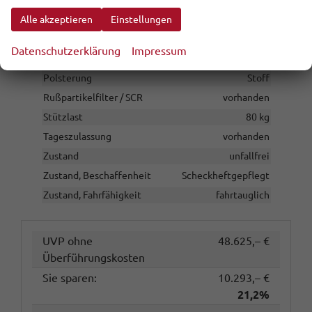
Lackierung
Metallic
Alle akzeptieren
Einstellungen
Leergewicht
1482 kg
Datenschutzerklärung
Impressum
Nichtraucher-Fahrzeug
vorhanden
Polsterung
Stoff
Rußpartikelfilter / SCR
vorhanden
Stützlast
80 kg
Tageszulassung
vorhanden
Zustand
unfallfrei
Zustand, Beschaffenheit
Scheckheftgepflegt
Zustand, Fahrfähigkeit
fahrtauglich
UVP ohne
48.625,– €
Überführungskosten
Sie sparen:
10.293,– €
21,2%