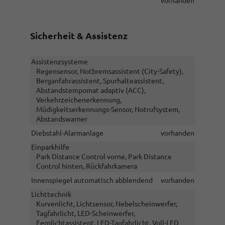
vorhanden
Sicherheit & Assistenz
Assistenzsysteme
Regensensor, Notbremsassistent (City-Safety),
Berganfahrassistent, Spurhalteassistent,
Abstandstempomat adaptiv (ACC),
Verkehrzeichenerkennung,
Müdigkeitserkennungs-Sensor, Notrufsystem,
Abstandswarner
Diebstahl-Alarmanlage
vorhanden
Einparkhilfe
Park Distance Control vorne, Park Distance
Control hinten, Rückfahrkamera
Innenspiegel automatisch abblendend
vorhanden
Lichttechnik
Kurvenlicht, Lichtsensor, Nebelscheinwerfer,
Tagfahrlicht, LED-Scheinwerfer,
Fernlichtassistent, LED-Tagfahrlicht, Voll-LED