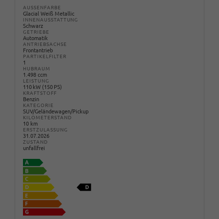
AUSSENFARBE
Glacial Weiß Metallic
INNENAUSSTATTUNG
Schwarz
GETRIEBE
Automatik
ANTRIEBSACHSE
Frontantrieb
PARTIKELFILTER
1
HUBRAUM
1.498 ccm
LEISTUNG
110 kW (150 PS)
KRAFTSTOFF
Benzin
KATEGORIE
SUV/Geländewagen/Pickup
KILOMETERSTAND
10 km
ERSTZULASSUNG
31.07.2026
ZUSTAND
unfallfrei