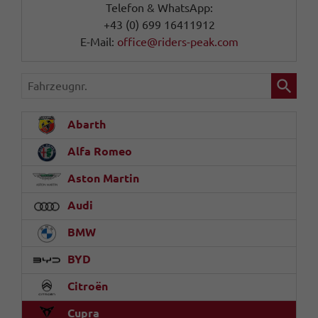
Telefon & WhatsApp:
+43 (0) 699 16411912
E-Mail:
office@riders-peak.com
Fahrzeugnr.
Abarth
Alfa Romeo
Aston Martin
Audi
BMW
BYD
Citroën
Cupra