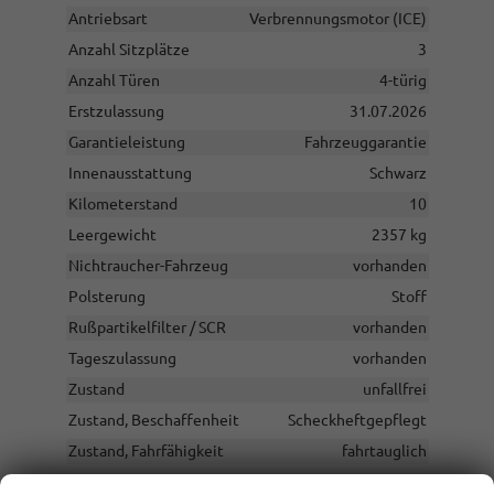
Antriebsart
Verbrennungsmotor (ICE)
Anzahl Sitzplätze
3
Anzahl Türen
4-türig
Erstzulassung
31.07.2026
Garantieleistung
Fahrzeuggarantie
Innenausstattung
Schwarz
Kilometerstand
10
Leergewicht
2357 kg
Nichtraucher-Fahrzeug
vorhanden
Polsterung
Stoff
Rußpartikelfilter / SCR
vorhanden
Tageszulassung
vorhanden
Zustand
unfallfrei
Zustand, Beschaffenheit
Scheckheftgepflegt
Zustand, Fahrfähigkeit
fahrtauglich