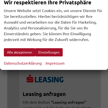
Wir respektieren Ihre Privatsphäre
70.186,– €
Unsere Website setzt Cookies ein, um unsere Dienste für
Gesamtpreis
Sie bereitzustellen. Hierbei berücksichtigen wir Ihre
Auswahl und verarbeiten nur die Daten für Marketing,
inkl. 20% MwSt., zzgl. den Kosten für Überführung und Zulassungspapieren
Analytics und Personalisierung, für die Sie uns Ihr
inkl. NoVA
Einverständnis geben. Sie können Ihre Einwilligung
jederzeit mit Wirkung für die Zukunft widerrufen.
Wir rufen Sie an
Leasing anfragen
Alle akzeptieren
Einstellungen
Datenschutzerklärung
Impressum
Leasing anfragen
Mit dem Button
"Leasing anfragen"
werden Sie auf die Seite der Erste Bank