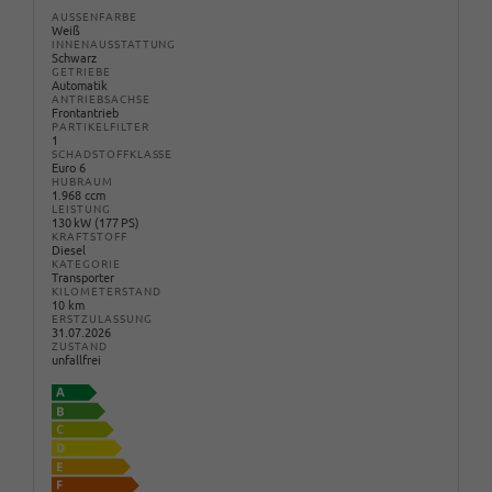
AUSSENFARBE
Weiß
INNENAUSSTATTUNG
Schwarz
GETRIEBE
Automatik
ANTRIEBSACHSE
Frontantrieb
PARTIKELFILTER
1
SCHADSTOFFKLASSE
Euro 6
HUBRAUM
1.968 ccm
LEISTUNG
130 kW (177 PS)
KRAFTSTOFF
Diesel
KATEGORIE
Transporter
KILOMETERSTAND
10 km
ERSTZULASSUNG
31.07.2026
ZUSTAND
unfallfrei