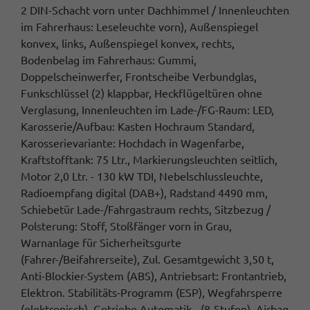
2 DIN-Schacht vorn unter Dachhimmel / Innenleuchten
im Fahrerhaus: Leseleuchte vorn), Außenspiegel
konvex, links, Außenspiegel konvex, rechts,
Bodenbelag im Fahrerhaus: Gummi,
Doppelscheinwerfer, Frontscheibe Verbundglas,
Funkschlüssel (2) klappbar, Heckflügeltüren ohne
Verglasung, Innenleuchten im Lade-/FG-Raum: LED,
Karosserie/Aufbau: Kasten Hochraum Standard,
Karosserievariante: Hochdach in Wagenfarbe,
Kraftstofftank: 75 Ltr., Markierungsleuchten seitlich,
Motor 2,0 Ltr. - 130 kW TDI, Nebelschlussleuchte,
Radioempfang digital (DAB+), Radstand 4490 mm,
Schiebetür Lade-/Fahrgastraum rechts, Sitzbezug /
Polsterung: Stoff, Stoßfänger vorn in Grau,
Warnanlage für Sicherheitsgurte
(Fahrer-/Beifahrerseite), Zul. Gesamtgewicht 3,50 t,
Anti-Blockier-System (ABS), Antriebsart: Frontantrieb,
Elektron. Stabilitäts-Programm (ESP), Wegfahrsperre
(elektronisch), Getriebe Automatik - (8-Stufen), Airbag