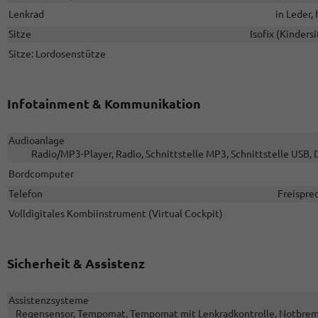
Lenkrad
in Leder,
Sitze
Isofix (Kinders
Sitze: Lordosenstütze
Infotainment & Kommunikation
Audioanlage
Radio/MP3-Player, Radio, Schnittstelle MP3, Schnittstelle USB, 
Bordcomputer
Telefon
Freispre
Volldigitales Kombiinstrument (Virtual Cockpit)
Sicherheit & Assistenz
Assistenzsysteme
Regensensor, Tempomat, Tempomat mit Lenkradkontrolle, Notbremsas