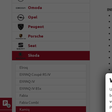
Omoda
I
Opel
Peugeot
Porsche
Seat
Skoda
Elroq
ENYAQ Coupé RS iV
EX
ENYAQ iV
ENYAQ iV 85x
U
b
Fabia
v
Fabia Combi
0
P
Kamiq