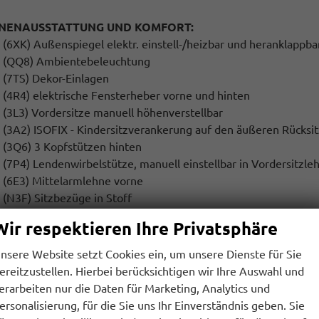
NNENAUSSTATTUNG UND KOMFORT:
(6XK) Außenspiegel elektr. einstell-/heizbar und heranklappb
(QQ8) Ambientebeleuchtung
(7TS) Dekor-Einlagen
(4R4) elektrische Fensterheber vorne und hinten
(3L3) Vordersitze manuell höhenverstellbar
(3A2) ISOFIX - Kindersitzverankerung auf den äußeren Rücksit
(3Q6) 3 Kopfstützen hinten
(7P4) Lendenwirbelstütze, manuell einstellbar in Vordersitzle
(6E3) Mittelarmlehne vorne
(N3F) Sitzbezüge in Stoff
Wir respektieren Ihre Privatsphäre
TRAS:
(3S5) Dachreling schwarz
nsere Website setzt Cookies ein, um unsere Dienste für Sie
(7AL) Diebstahlalarmanlage, Innenraumüber- wachung,Back-u
ereitzustellen. Hierbei berücksichtigen wir Ihre Auswahl und
(3GD) Ebener Ladeboden im Gepäckraum
erarbeiten nur die Daten für Marketing, Analytics und
(I8U) SKODA Infotainment
ersonalisierung, für die Sie uns Ihr Einverständnis geben. Sie
(7J1) volldigitales Kombiinstrument (virtual Cockpit)