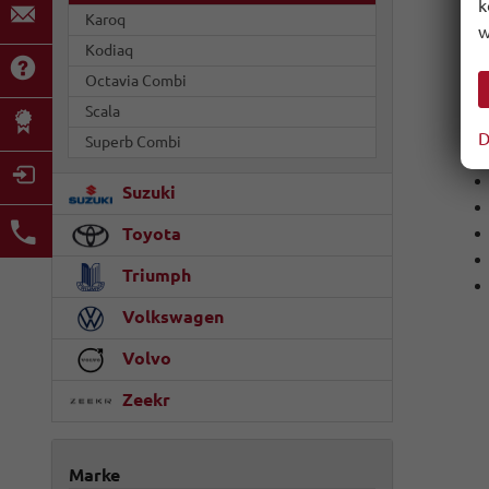
k
Karoq
w
Kodiaq
Octavia Combi
Scala
D
Superb Combi
Suzuki
Toyota
Triumph
Volkswagen
Volvo
Zeekr
Marke