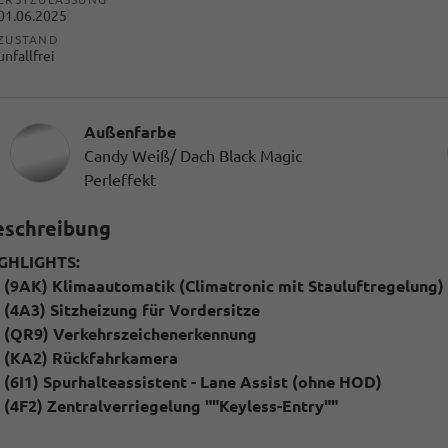
01.06.2025
ZUSTAND
unfallfrei
Außenfarbe
Candy Weiß/ Dach Black Magic
Perleffekt
eschreibung
GHLIGHTS:
(9AK) Klimaautomatik (Climatronic mit Stauluftregelung)
(4A3) Sitzheizung für Vordersitze
(QR9) Verkehrszeichenerkennung
(KA2) Rückfahrkamera
(6I1) Spurhalteassistent - Lane Assist (ohne HOD)
(4F2) Zentralverriegelung ""Keyless-Entry""