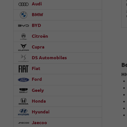
Audi
BMW
BYD
Citroën
Cupra
DS Automobiles
B
Fiat
HI
Ford
Geely
Honda
Hyundai
Jaecoo