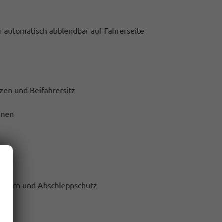
ar automatisch abblendbar auf Fahrerseite
zen und Beifahrersitz
hnen
p-Horn und Abschleppschutz