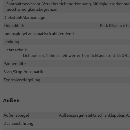
Spurhalteassistent, Verkehrzeichenerkennung, Müdigkeitserkennun
Geschwindigkeitsbegrenzer
Diebstahl-Alarmanlage
Einparkhilfe
Park Distance Co
Innenspiegel automatisch abblendend
Lenkung
Lichttechnik
Lichtsensor, Nebelscheinwerfer, Fernlichtassistent, LED-Tag
Pannenhilfe
Start/Stop-Automatik
Zentralverriegelung
Außen
Außenspiegel
Außenspiegel elektrisch anklappbar, A
Dachausführung