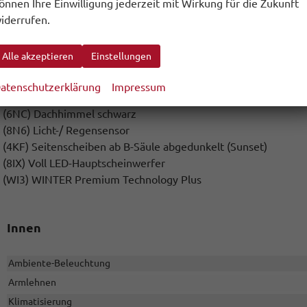
önnen Ihre Einwilligung jederzeit mit Wirkung für die Zukunft
(4GX) Frontscheibe in Wärmeschutzglas beheizbar
iderrufen.
(8VN) LED-SBBR-Leuchte, Fahrtrichtungsanzeiger animiert, spe
(2PS) Multifunktionslenkrad in Leder, beheizbar
Alle akzeptieren
Einstellungen
(PJI) Leichtmetallräder 7J x 18"" Ursa (schwarz )
(8G4) Matrix-Beam
atenschutzerklärung
Impressum
(3FV) Panoramaglasdach
(6NC) Dachhimmel schwarz
(8N6) Licht-/ Regensensor
(4KF) Seitenscheiben ab B-Säule abgedunkelt (Sunset)
(8IX) Voll LED-Hauptscheinwerfer
(WI3) WINTER Premium Technology Plus
Innen
Ambiente-Beleuchtung
Armlehnen
Klimatisierung