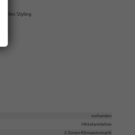
zielles Styling
vorhanden
Mittelarmlehne
2-Zonen-Klimaautomatik