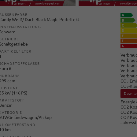
AUSSENFARBE
Candy Weiß/ Dach Black Magic Perleffekt
INNENAUSSTATTUNG
Schwarz
GETRIEBE
Schaltgetriebe
PARTIKELFILTER
Verbrauc
1
Verbrauc
SCHADSTOFFKLASSE
Verbrauc
Euro 6
Verbrauc
Verbrau
HUBRAUM
999 ccm
CO
-Emi
2
CO
-Kla
2
LEISTUNG
85 kW (116 PS)
Downlo
KRAFTSTOFF
Energiek
Benzin
CO2 Kos
CO2 Kos
KATEGORIE
CO2 Kos
SUV/Geländewagen/Pickup
Jahresst
KILOMETERSTAND
10 km
ERSTZULASSUNG