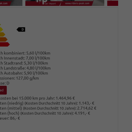
h kombiniert:
5,60 l/100km
h Innenstadt:
7,00 l/100km
h Stadtrand:
5,30 l/100km
h Landstraße:
4,80 l/100km
ch Autobahn:
5,90 l/100km
ssionen:
127,00 g/km
sse:
D
ad
osten bei 15.000 km pro Jahr:
1.464,96 €
ten (niedrig)
:
1.143,- €
(Kosten Durchschnitt 10 Jahre)
ten (mittel)
:
2.714,62 €
(Kosten Durchschnitt 10 Jahre)
ten (hoch)
:
4.191,- €
(Kosten Durchschnitt 10 Jahre)
euer:
86,- €