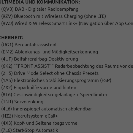
ULTIMEDIA UND KOMMUNIKATION:
(QV3) DAB - Digitaler Radioempfang
(9ZV) Bluetooth mit Wireless Charging (ohne LTE)
(9WJ) Wired & Wireless Smart Link+ (Navigation über App Con
CHERHEIT:
(UG1) Berganfahrassistent
(EM2) Ablenkungs- und Müdigkeitserkennung
(4UF) Beifahrerairbag-Deaktivierung
(6K2) ""FRONT ASSIST"" Radarbeobachtung des Raums vor dem 
(2H5) Drive Mode Select ohne Chassis Presets
(1AS) Elektronisches Stabilisierungsprogramm (ESP)
(7X2) Einparkhilfe vorne und hinten
(8T6) Geschwindigkeitsregelanlage + Speedlimiter
(1N1) Servolenkung
(4L6) Innenspiegel automatisch abblendbar
(NZ2) Notrufsystem eCall+
(4X3) Kopf- und Seitenairbags vorne
(7L6) Start-Stop Automatik