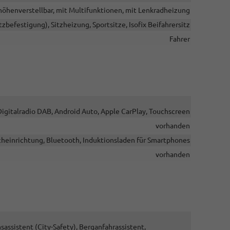
 höhenverstellbar, mit Multifunktionen, mit Lenkradheizung
itzbefestigung), Sitzheizung, Sportsitze, Isofix Beifahrersitz
Fahrer
Digitalradio DAB, Android Auto, Apple CarPlay, Touchscreen
vorhanden
cheinrichtung, Bluetooth, Induktionsladen für Smartphones
vorhanden
sistent (City-Safety), Berganfahrassistent,