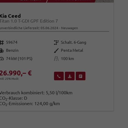
Kia Ceed
Titan 1.0 T-GDI GPF Edition 7
unverbindliche Lieferzeit:
05.06.2024
Neuwagen
Fahrzeugnr.
Getriebe
59674
Schalt. 6-Gang
Kraftstoff
Außenfarbe
Benzin
Penta Metal
Leistung
Kilometerstand
74 kW (101 PS)
100 km
26.990,– €
Wir rufen Sie an
Fahrzeugexposé (PDF)
Fahrzeug parken
inkl. 20% MwSt.
Verbrauch kombiniert:
5,50 l/100km
CO
-Klasse:
D
2
CO
-Emissionen:
124,00 g/km
2