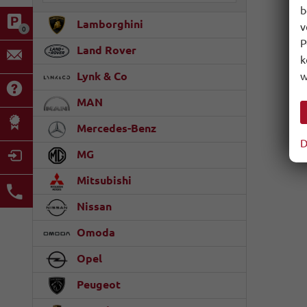
b
Lamborghini
v
0
P
Land Rover
k
Lynk & Co
w
MAN
Mercedes-Benz
D
MG
Mitsubishi
Nissan
Omoda
Opel
Peugeot