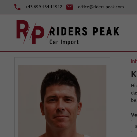
+43 699 164 11912
office@riders-peak.com
in
K
Hi
da
be
Ve