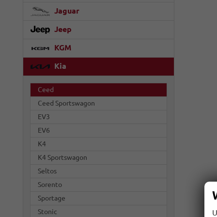
Jaguar
Jeep
KGM
Kia
Ceed
Ceed Sportswagon
EV3
EV6
K4
K4 Sportswagon
Seltos
Sorento
Sportage
Stonic
U