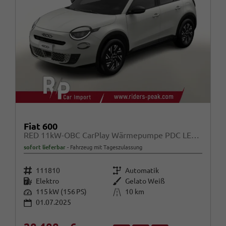
Fiat 600
RED 11kW-OBC CarPlay Wärmepumpe PDC LED DigC
sofort lieferbar
Fahrzeug mit Tageszulassung
Fahrzeugnr.
Getriebe
111810
Automatik
Kraftstoff
Außenfarbe
Elektro
Gelato Weiß
Leistung
Kilometerstand
115 kW (156 PS)
10 km
01.07.2025