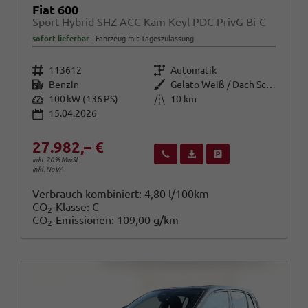
Fiat 600
Sport Hybrid SHZ ACC Kam Keyl PDC PrivG Bi-C
sofort lieferbar
Fahrzeug mit Tageszulassung
Fahrzeugnr.
Getriebe
113612
Automatik
Kraftstoff
Außenfarbe
Benzin
Gelato Weiß / Dach Schwarz
Leistung
Kilometerstand
100 kW (136 PS)
10 km
15.04.2026
27.982,– €
Wir rufen Sie an
Fahrzeugexposé (PDF)
Fahrzeug parken
inkl. 20% MwSt.
inkl. NoVA
Verbrauch kombiniert:
4,80 l/100km
CO
-Klasse:
C
2
CO
-Emissionen:
109,00 g/km
2