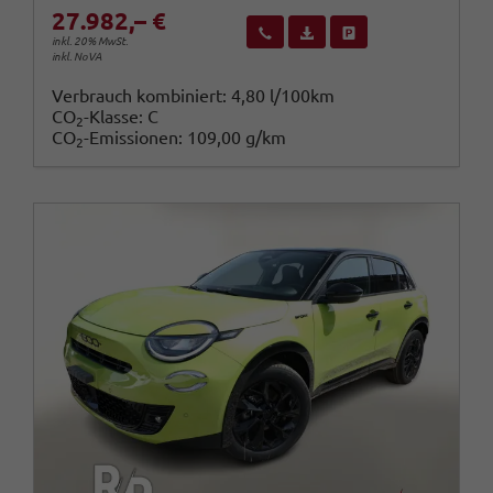
27.982,– €
Wir rufen Sie an
Fahrzeugexposé (PDF)
Fahrzeug parken
inkl. 20% MwSt.
inkl. NoVA
Verbrauch kombiniert:
4,80 l/100km
CO
-Klasse:
C
2
CO
-Emissionen:
109,00 g/km
2