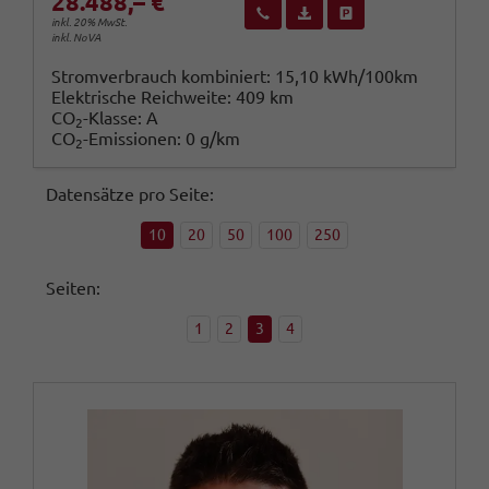
28.488,– €
Wir rufen Sie an
Fahrzeugexposé (PDF)
Fahrzeug parken
inkl. 20% MwSt.
inkl. NoVA
Stromverbrauch kombiniert:
15,10 kWh/100km
Elektrische Reichweite:
409 km
CO
-Klasse:
A
2
CO
-Emissionen:
0 g/km
2
Datensätze pro Seite:
10
20
50
100
250
Seiten:
1
2
3
4