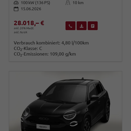
Leistung
Kilometerstand
100 kW (136 PS)
10 km
15.06.2026
28.018,– €
Wir rufen Sie an
Fahrzeugexposé (PDF)
Fahrzeug parken
inkl. 20% MwSt.
inkl. NoVA
Verbrauch kombiniert:
4,80 l/100km
CO
-Klasse:
C
2
CO
-Emissionen:
109,00 g/km
2