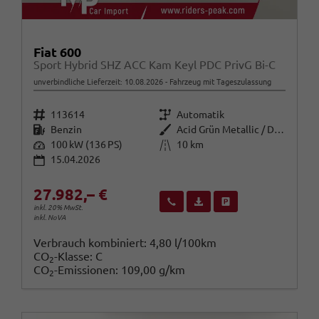
Fiat 600
Sport Hybrid SHZ ACC Kam Keyl PDC PrivG Bi-C
unverbindliche Lieferzeit:
10.08.2026
Fahrzeug mit Tageszulassung
Fahrzeugnr.
Getriebe
113614
Automatik
Kraftstoff
Außenfarbe
Benzin
Acid Grün Metallic / Dach Schwar
Leistung
Kilometerstand
100 kW (136 PS)
10 km
15.04.2026
27.982,– €
Wir rufen Sie an
Fahrzeugexposé (PDF)
Fahrzeug parken
inkl. 20% MwSt.
inkl. NoVA
Verbrauch kombiniert:
4,80 l/100km
CO
-Klasse:
C
2
CO
-Emissionen:
109,00 g/km
2