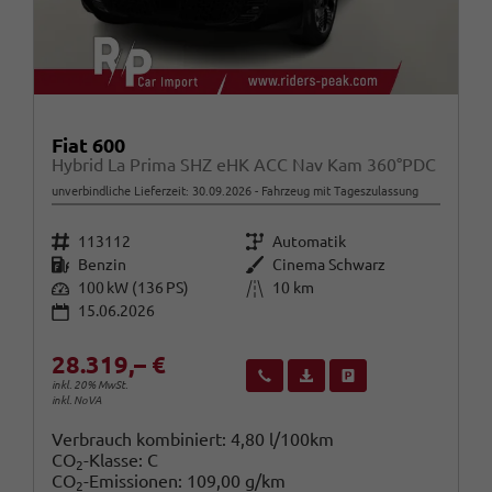
Fiat 600
Hybrid La Prima SHZ eHK ACC Nav Kam 360°PDC
unverbindliche Lieferzeit:
30.09.2026
Fahrzeug mit Tageszulassung
Fahrzeugnr.
Getriebe
113112
Automatik
Kraftstoff
Außenfarbe
Benzin
Cinema Schwarz
Leistung
Kilometerstand
100 kW (136 PS)
10 km
15.06.2026
28.319,– €
Wir rufen Sie an
Fahrzeugexposé (PDF)
Fahrzeug parken
inkl. 20% MwSt.
inkl. NoVA
Verbrauch kombiniert:
4,80 l/100km
CO
-Klasse:
C
2
CO
-Emissionen:
109,00 g/km
2