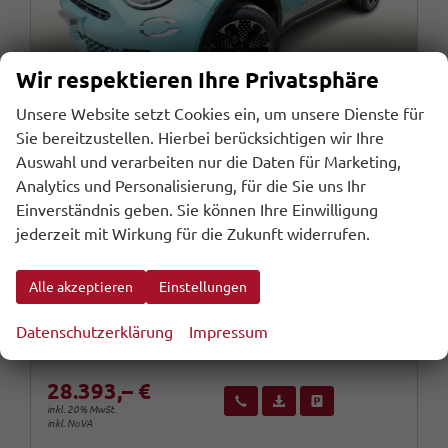
Wir respektieren Ihre Privatsphäre
Unsere Website setzt Cookies ein, um unsere Dienste für
Sie bereitzustellen. Hierbei berücksichtigen wir Ihre
Auswahl und verarbeiten nur die Daten für Marketing,
Analytics und Personalisierung, für die Sie uns Ihr
Fiat 600
La Prima Hybrid SHZ eHK ACC Nav Kam 360°PDC
Einverständnis geben. Sie können Ihre Einwilligung
jederzeit mit Wirkung für die Zukunft widerrufen.
sofort lieferbar
Fahrzeug mit Tageszulassung
Fahrzeugnr.
Getriebe
110049
Automatik
Alle akzeptieren
Einstellungen
Kraftstoff
Außenfarbe
Benzin
Acqua Blau
Leistung
Kilometerstand
100 kW (136 PS)
10 km
Datenschutzerklärung
Impressum
02.06.2026
28.393,– €
Wir rufen Sie an
Fahrzeugexposé (PDF)
Fahrzeug parken
inkl. 20% MwSt.
inkl. NoVA