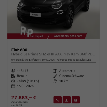
Fiat 600
Hybrid La Prima SHZ eHK ACC Nav Kam 360°PDC
unverbindliche Lieferzeit:
30.09.2026
Fahrzeug mit Tageszulassung
Fahrzeugnr.
Getriebe
113117
Automatik
Kraftstoff
Außenfarbe
Benzin
Cinema Schwarz
Leistung
Kilometerstand
74 kW (101 PS)
10 km
15.06.2026
27.883,– €
Wir rufen Sie an
Fahrzeugexposé (PDF)
Fahrzeug parken
inkl. 20% MwSt.
inkl. NoVA