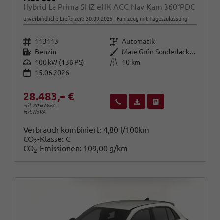
Hybrid La Prima SHZ eHK ACC Nav Kam 360°PDC
unverbindliche Lieferzeit:
30.09.2026
Fahrzeug mit Tageszulassung
Fahrzeugnr.
Getriebe
113113
Automatik
Kraftstoff
Außenfarbe
Benzin
Mare Grün Sonderlackierung
Leistung
Kilometerstand
100 kW (136 PS)
10 km
15.06.2026
28.483,– €
Wir rufen Sie an
Fahrzeugexposé (PDF)
Fahrzeug parken
inkl. 20% MwSt.
inkl. NoVA
Verbrauch kombiniert:
4,80 l/100km
CO
-Klasse:
C
2
CO
-Emissionen:
109,00 g/km
2