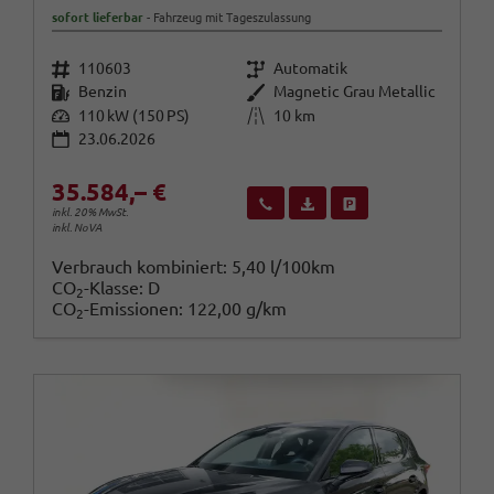
sofort lieferbar
Fahrzeug mit Tageszulassung
Fahrzeugnr.
Getriebe
110603
Automatik
Kraftstoff
Außenfarbe
Benzin
Magnetic Grau Metallic
Leistung
Kilometerstand
110 kW (150 PS)
10 km
23.06.2026
35.584,– €
Wir rufen Sie an
Fahrzeugexposé (PDF)
Fahrzeug parken
inkl. 20% MwSt.
inkl. NoVA
Verbrauch kombiniert:
5,40 l/100km
CO
-Klasse:
D
2
CO
-Emissionen:
122,00 g/km
2