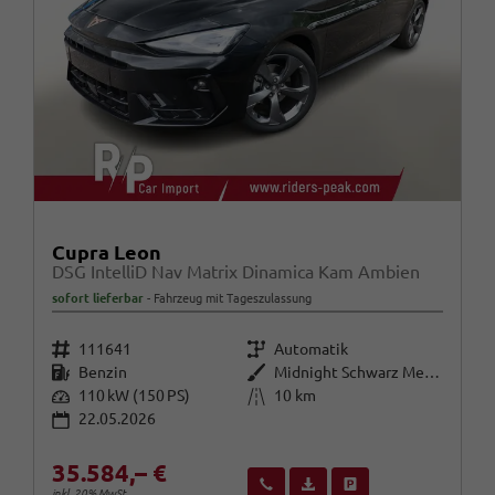
Cupra Leon
DSG IntelliD Nav Matrix Dinamica Kam Ambien
sofort lieferbar
Fahrzeug mit Tageszulassung
Fahrzeugnr.
Getriebe
111641
Automatik
Kraftstoff
Außenfarbe
Benzin
Midnight Schwarz Metallic
Leistung
Kilometerstand
110 kW (150 PS)
10 km
22.05.2026
35.584,– €
Wir rufen Sie an
Fahrzeugexposé (PDF)
Fahrzeug parken
inkl. 20% MwSt.