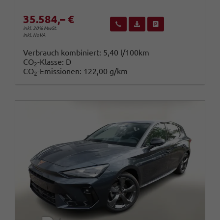
35.584,– €
Wir rufen Sie an
Fahrzeugexposé (PDF)
Fahrzeug parken
inkl. 20% MwSt.
inkl. NoVA
Verbrauch kombiniert:
5,40 l/100km
CO
-Klasse:
D
2
CO
-Emissionen:
122,00 g/km
2