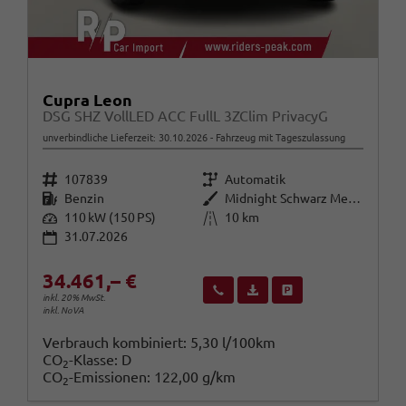
Cupra Leon
DSG SHZ VollLED ACC FullL 3ZClim PrivacyG
unverbindliche Lieferzeit:
30.10.2026
Fahrzeug mit Tageszulassung
Fahrzeugnr.
Getriebe
107839
Automatik
Kraftstoff
Außenfarbe
Benzin
Midnight Schwarz Metallic
Leistung
Kilometerstand
110 kW (150 PS)
10 km
31.07.2026
34.461,– €
Wir rufen Sie an
Fahrzeugexposé (PDF)
Fahrzeug parken
inkl. 20% MwSt.
inkl. NoVA
Verbrauch kombiniert:
5,30 l/100km
CO
-Klasse:
D
2
CO
-Emissionen:
122,00 g/km
2