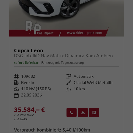
Cupra Leon
DSG IntelliD Nav Matrix Dinamica Kam Ambien
sofort lieferbar
Fahrzeug mit Tageszulassung
Fahrzeugnr.
Getriebe
109682
Automatik
Kraftstoff
Außenfarbe
Benzin
Glacial Weiß Metallic
Leistung
Kilometerstand
110 kW (150 PS)
10 km
22.05.2026
35.584,– €
Wir rufen Sie an
Fahrzeugexposé (PDF)
Fahrzeug parken
inkl. 20% MwSt.
inkl. NoVA
Verbrauch kombiniert:
5,40 l/100km