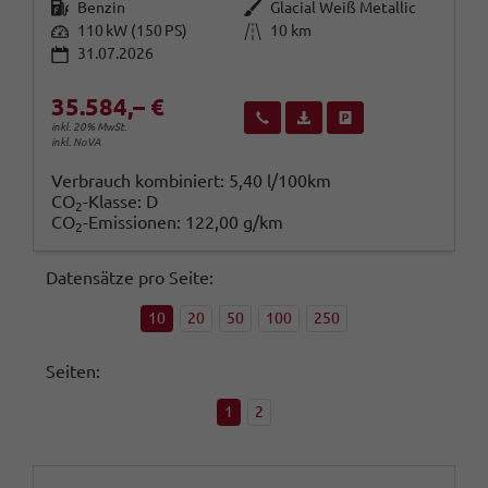
Kraftstoff
Außenfarbe
Benzin
Glacial Weiß Metallic
Leistung
Kilometerstand
110 kW (150 PS)
10 km
31.07.2026
35.584,– €
Wir rufen Sie an
Fahrzeugexposé (PDF)
Fahrzeug parken
inkl. 20% MwSt.
inkl. NoVA
Verbrauch kombiniert:
5,40 l/100km
CO
-Klasse:
D
2
CO
-Emissionen:
122,00 g/km
2
Datensätze pro Seite:
10
20
50
100
250
Seiten:
1
2