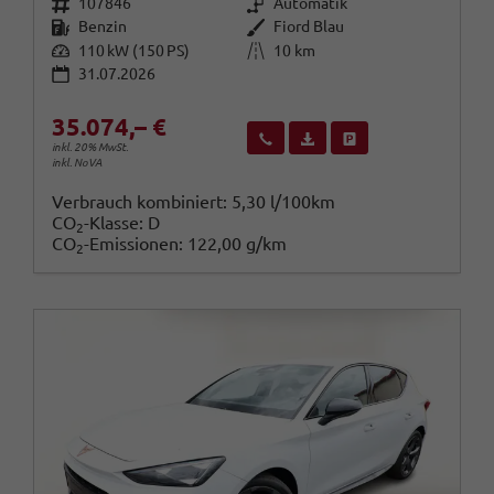
Fahrzeugnr.
Getriebe
107846
Automatik
Kraftstoff
Außenfarbe
Benzin
Fiord Blau
Leistung
Kilometerstand
110 kW (150 PS)
10 km
31.07.2026
35.074,– €
Wir rufen Sie an
Fahrzeugexposé (PDF)
Fahrzeug parken
inkl. 20% MwSt.
inkl. NoVA
Verbrauch kombiniert:
5,30 l/100km
CO
-Klasse:
D
2
CO
-Emissionen:
122,00 g/km
2