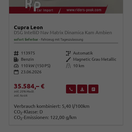
Cupra Leon
DSG IntelliD Nav Matrix Dinamica Kam Ambien
sofort lieferbar
Fahrzeug mit Tageszulassung
Fahrzeugnr.
Getriebe
113975
Automatik
Kraftstoff
Außenfarbe
Benzin
Magnetic Grau Metallic
Leistung
Kilometerstand
110 kW (150 PS)
10 km
23.06.2026
35.584,– €
Wir rufen Sie an
Fahrzeugexposé (PDF)
Fahrzeug parken
inkl. 20% MwSt.
inkl. NoVA
Verbrauch kombiniert:
5,40 l/100km
CO
-Klasse:
D
2
CO
-Emissionen:
122,00 g/km
2