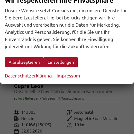
Wir respektieren Ihre Privatsphäre
Unsere Website setzt Cookies ein, um unsere Dienste für
Sie bereitzustellen. Hierbei berücksichtigen wir Ihre
Auswahl und verarbeiten nur die Daten für Marketing,
Analytics und Personalisierung, für die Sie uns Ihr
Einverständnis geben. Sie können Ihre Einwilligung
jederzeit mit Wirkung für die Zukunft widerrufen.
Alle akzeptieren
Einstellungen
Datenschutzerklärung
Impressum
Cupra Leon
DSG IntelliD Nav Matrix Dinamica Kam Ambien
sofort lieferbar
Fahrzeug mit Tageszulassung
Fahrzeugnr.
Getriebe
113805
Automatik
Kraftstoff
Außenfarbe
Benzin
Magnetic Grau Metallic
Leistung
Kilometerstand
110 kW (150 PS)
10 km
22.05.2026