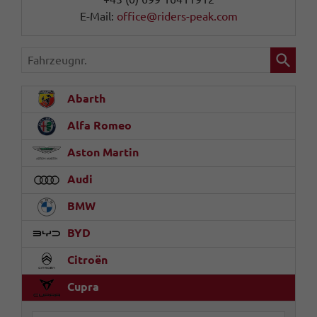
E-Mail:
office@riders-peak.com
Fahrzeugnr.
Abarth
Alfa Romeo
Aston Martin
Audi
BMW
BYD
Citroën
Cupra