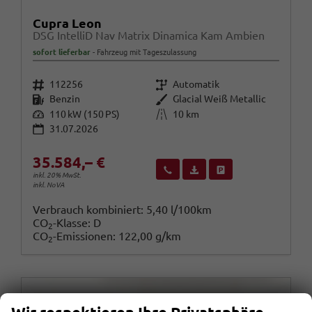
Cupra Leon
DSG IntelliD Nav Matrix Dinamica Kam Ambien
sofort lieferbar
Fahrzeug mit Tageszulassung
Fahrzeugnr.
Getriebe
112256
Automatik
Kraftstoff
Außenfarbe
Benzin
Glacial Weiß Metallic
Leistung
Kilometerstand
110 kW (150 PS)
10 km
31.07.2026
35.584,– €
Wir rufen Sie an
Fahrzeugexposé (PDF)
Fahrzeug parken
inkl. 20% MwSt.
inkl. NoVA
Verbrauch kombiniert:
5,40 l/100km
CO
-Klasse:
D
2
CO
-Emissionen:
122,00 g/km
2