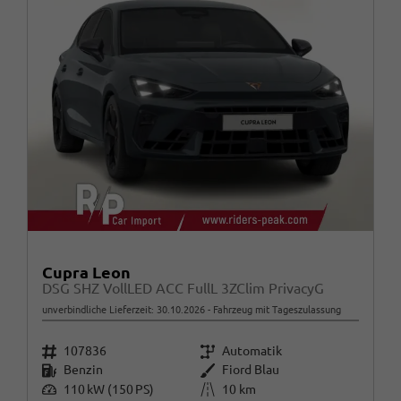
Cupra Leon
DSG SHZ VollLED ACC FullL 3ZClim PrivacyG
unverbindliche Lieferzeit:
30.10.2026
Fahrzeug mit Tageszulassung
Fahrzeugnr.
Getriebe
107836
Automatik
Kraftstoff
Außenfarbe
Benzin
Fiord Blau
Leistung
Kilometerstand
110 kW (150 PS)
10 km