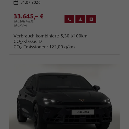
31.07.2026
33.645,– €
Wir rufen Sie an
Fahrzeugexposé (PDF)
Fahrzeug parken
inkl. 20% MwSt.
inkl. NoVA
Verbrauch kombiniert:
5,30 l/100km
CO
-Klasse:
D
2
CO
-Emissionen:
122,00 g/km
2