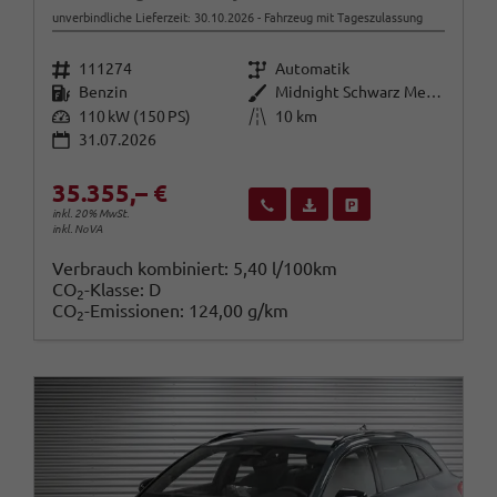
unverbindliche Lieferzeit:
30.10.2026
Fahrzeug mit Tageszulassung
Fahrzeugnr.
Getriebe
111274
Automatik
Kraftstoff
Außenfarbe
Benzin
Midnight Schwarz Metallic
Leistung
Kilometerstand
110 kW (150 PS)
10 km
31.07.2026
35.355,– €
Wir rufen Sie an
Fahrzeugexposé (PDF)
Fahrzeug parken
inkl. 20% MwSt.
inkl. NoVA
Verbrauch kombiniert:
5,40 l/100km
CO
-Klasse:
D
2
CO
-Emissionen:
124,00 g/km
2