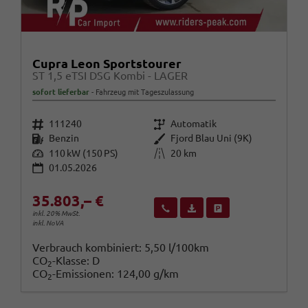
Cupra Leon Sportstourer
ST 1,5 eTSI DSG Kombi - LAGER
sofort lieferbar
Fahrzeug mit Tageszulassung
Fahrzeugnr.
Getriebe
111240
Automatik
Kraftstoff
Außenfarbe
Benzin
Fjord Blau Uni (9K)
Leistung
Kilometerstand
110 kW (150 PS)
20 km
01.05.2026
35.803,– €
Wir rufen Sie an
Fahrzeugexposé (PDF)
Fahrzeug parken
inkl. 20% MwSt.
inkl. NoVA
Verbrauch kombiniert:
5,50 l/100km
CO
-Klasse:
D
2
CO
-Emissionen:
124,00 g/km
2