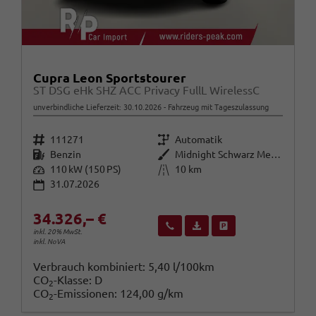
Cupra Leon Sportstourer
ST DSG eHk SHZ ACC Privacy FullL WirelessC
unverbindliche Lieferzeit:
30.10.2026
Fahrzeug mit Tageszulassung
Fahrzeugnr.
Getriebe
111271
Automatik
Kraftstoff
Außenfarbe
Benzin
Midnight Schwarz Metallic
Leistung
Kilometerstand
110 kW (150 PS)
10 km
31.07.2026
34.326,– €
Wir rufen Sie an
Fahrzeugexposé (PDF)
Fahrzeug parken
inkl. 20% MwSt.
inkl. NoVA
Verbrauch kombiniert:
5,40 l/100km
CO
-Klasse:
D
2
CO
-Emissionen:
124,00 g/km
2