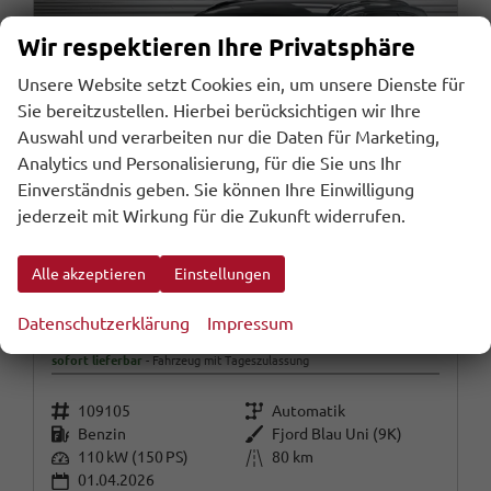
Wir respektieren Ihre Privatsphäre
Unsere Website setzt Cookies ein, um unsere Dienste für
Sie bereitzustellen. Hierbei berücksichtigen wir Ihre
Auswahl und verarbeiten nur die Daten für Marketing,
Analytics und Personalisierung, für die Sie uns Ihr
Einverständnis geben. Sie können Ihre Einwilligung
jederzeit mit Wirkung für die Zukunft widerrufen.
Alle akzeptieren
Einstellungen
Cupra Leon Sportstourer
Datenschutzerklärung
Impressum
ST 1,5 eTSI DSG Kombi - LAGER
sofort lieferbar
Fahrzeug mit Tageszulassung
Fahrzeugnr.
Getriebe
109105
Automatik
Kraftstoff
Außenfarbe
Benzin
Fjord Blau Uni (9K)
Leistung
Kilometerstand
110 kW (150 PS)
80 km
01.04.2026