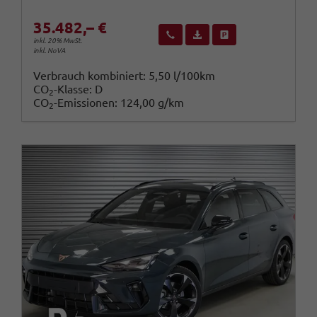
35.482,– €
Wir rufen Sie an
Fahrzeugexposé (PDF)
Fahrzeug parken
inkl. 20% MwSt.
inkl. NoVA
Verbrauch kombiniert:
5,50 l/100km
CO
-Klasse:
D
2
CO
-Emissionen:
124,00 g/km
2