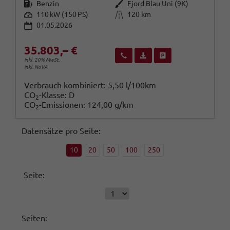
Kraftstoff
Außenfarbe
Benzin
Fjord Blau Uni (9K)
Leistung
Kilometerstand
110 kW (150 PS)
120 km
01.05.2026
35.803,– €
Wir rufen Sie an
Fahrzeugexposé (PDF)
Fahrzeug parken
inkl. 20% MwSt.
inkl. NoVA
Verbrauch kombiniert:
5,50 l/100km
CO
-Klasse:
D
2
CO
-Emissionen:
124,00 g/km
2
Datensätze pro Seite:
10
20
50
100
250
Seite:
Seiten: