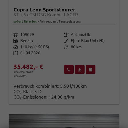
Cupra Leon Sportstourer
ST 1,5 eTSI DSG Kombi - LAGER
sofort lieferbar
Fahrzeug mit Tageszulassung
Fahrzeugnr.
Getriebe
109099
Automatik
Kraftstoff
Außenfarbe
Benzin
Fjord Blau Uni (9K)
Leistung
Kilometerstand
110 kW (150 PS)
80 km
01.04.2026
35.482,– €
Wir rufen Sie an
Fahrzeugexposé (PDF)
Fahrzeug parken
inkl. 20% MwSt.
inkl. NoVA
Verbrauch kombiniert:
5,50 l/100km
CO
-Klasse:
D
2
CO
-Emissionen:
124,00 g/km
2