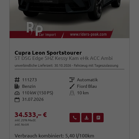
Cupra Leon Sportstourer
ST DSG Edge SHZ Kessy Kam eHk ACC Ambi
unverbindliche Lieferzeit:
30.10.2026
Fahrzeug mit Tageszulassung
Fahrzeugnr.
Getriebe
111273
Automatik
Kraftstoff
Außenfarbe
Benzin
Fiord Blau
Leistung
Kilometerstand
110 kW (150 PS)
10 km
31.07.2026
34.533,– €
Wir rufen Sie an
Fahrzeugexposé (PDF)
Fahrzeug parken
inkl. 20% MwSt.
inkl. NoVA
Verbrauch kombiniert:
5,40 l/100km