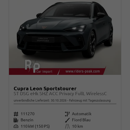
Cupra Leon Sportstourer
ST DSG eHk SHZ ACC Privacy FullL WirelessC
unverbindliche Lieferzeit:
30.10.2026
Fahrzeug mit Tageszulassung
Fahrzeugnr.
Getriebe
111270
Automatik
Kraftstoff
Außenfarbe
Benzin
Fiord Blau
Leistung
Kilometerstand
110 kW (150 PS)
10 km