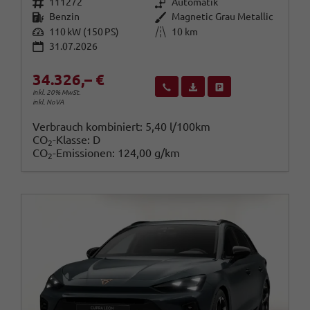
Fahrzeugnr.
Getriebe
111272
Automatik
Kraftstoff
Außenfarbe
Benzin
Magnetic Grau Metallic
Leistung
Kilometerstand
110 kW (150 PS)
10 km
31.07.2026
34.326,– €
Wir rufen Sie an
Fahrzeugexposé (PDF)
Fahrzeug parken
inkl. 20% MwSt.
inkl. NoVA
Verbrauch kombiniert:
5,40 l/100km
CO
-Klasse:
D
2
CO
-Emissionen:
124,00 g/km
2