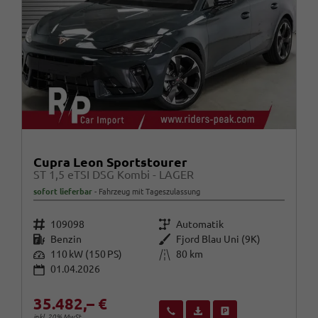
Cupra Leon Sportstourer
ST 1,5 eTSI DSG Kombi - LAGER
sofort lieferbar
Fahrzeug mit Tageszulassung
Fahrzeugnr.
Getriebe
109098
Automatik
Kraftstoff
Außenfarbe
Benzin
Fjord Blau Uni (9K)
Leistung
Kilometerstand
110 kW (150 PS)
80 km
01.04.2026
35.482,– €
Wir rufen Sie an
Fahrzeugexposé (PDF)
Fahrzeug parken
inkl. 20% MwSt.