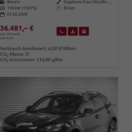
Kraftstoff
Außenfarbe
Benzin
Graphene Grau Metallic (R6)
Leistung
Kilometerstand
110 kW (150 PS)
80 km
01.02.2026
36.481,– €
Wir rufen Sie an
Fahrzeugexposé (PDF)
Fahrzeug parken
inkl. 20% MwSt.
inkl. NoVA
Verbrauch kombiniert:
6,00 l/100km
CO
-Klasse:
D
2
CO
-Emissionen:
134,00 g/km
2