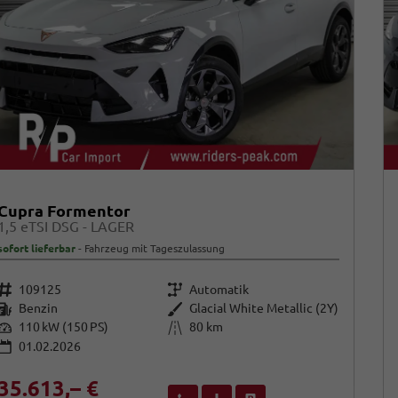
Cupra Formentor
1,5 eTSI DSG - LAGER
sofort lieferbar
Fahrzeug mit Tageszulassung
Fahrzeugnr.
Getriebe
109125
Automatik
Kraftstoff
Außenfarbe
Benzin
Glacial White Metallic (2Y)
Leistung
Kilometerstand
110 kW (150 PS)
80 km
01.02.2026
35.613,– €
Wir rufen Sie an
Fahrzeugexposé (PDF)
Fahrzeug parken