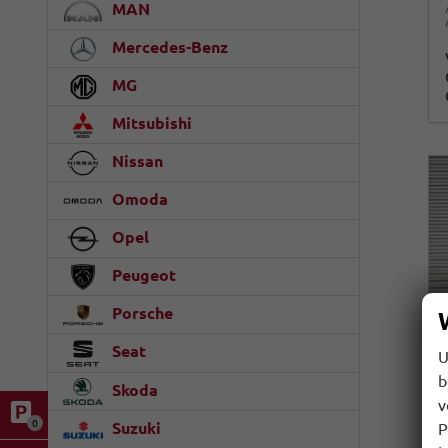
MAN
Mercedes-Benz
MG
Mitsubishi
Nissan
Omoda
Opel
Peugeot
Porsche
Seat
U
b
Skoda
v
0
Suzuki
P