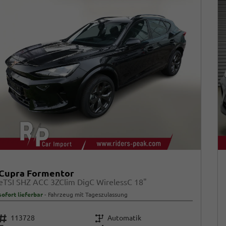
Cupra Formentor
eTSI SHZ ACC 3ZClim DigC WirelessC 18"
sofort lieferbar
Fahrzeug mit Tageszulassung
Fahrzeugnr.
Getriebe
113728
Automatik