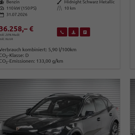
Kraftstoff
Außenfarbe
Benzin
Midnight Schwarz Metallic
Leistung
Kilometerstand
110 kW (150 PS)
10 km
31.07.2026
36.258,– €
Wir rufen Sie an
Fahrzeugexposé (PDF)
Fahrzeug parken
inkl. 20% MwSt.
inkl. NoVA
Verbrauch kombiniert:
5,90 l/100km
CO
-Klasse:
D
2
CO
-Emissionen:
133,00 g/km
2