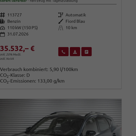
sofort lieferbar
Fahrzeug mit Tageszulassung
Fahrzeugnr.
Getriebe
113727
Automatik
Kraftstoff
Außenfarbe
Benzin
Fiord Blau
Leistung
Kilometerstand
110 kW (150 PS)
10 km
31.07.2026
35.532,– €
Wir rufen Sie an
Fahrzeugexposé (PDF)
Fahrzeug parken
inkl. 20% MwSt.
inkl. NoVA
Verbrauch kombiniert:
5,90 l/100km
CO
-Klasse:
D
2
CO
-Emissionen:
133,00 g/km
2