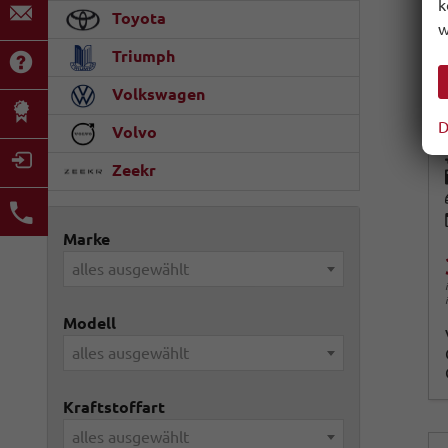
k
Toyota
w
Triumph
Volkswagen
D
Volvo
Zeekr
Marke
alles ausgewählt
Modell
alles ausgewählt
Kraftstoffart
alles ausgewählt