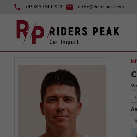
+43 699 164 11912
office@riders-peak.com
in
C
Ve
An