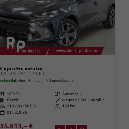
Cupra Formentor
1,5 eTSI DSG - LAGER
sofort lieferbar
Fahrzeug mit Tageszulassung
Fahrzeugnr.
Getriebe
109134
Automatik
Kraftstoff
Außenfarbe
Benzin
Magnetic Grau Metallic (S7)
Leistung
Kilometerstand
110 kW (150 PS)
100 km
01.03.2026
35.613,– €
Wir rufen Sie an
Fahrzeugexposé (PDF)
Fahrzeug parken