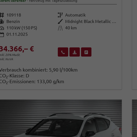
sofort lieferbar
Fahrzeug mit Tageszulassung
Fahrzeugnr.
Getriebe
109118
Automatik
Kraftstoff
Außenfarbe
Benzin
Midnight Black Metallic (0E)
Leistung
Kilometerstand
110 kW (150 PS)
40 km
01.11.2025
34.366,– €
Wir rufen Sie an
Fahrzeugexposé (PDF)
Fahrzeug parken
inkl. 20% MwSt.
inkl. NoVA
Verbrauch kombiniert:
5,90 l/100km
CO
-Klasse:
D
2
CO
-Emissionen:
133,00 g/km
2