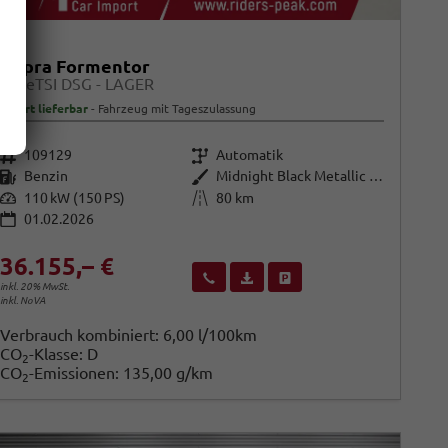
Cupra Formentor
1,5 eTSI DSG - LAGER
sofort lieferbar
Fahrzeug mit Tageszulassung
Fahrzeugnr.
Getriebe
109129
Automatik
Kraftstoff
Außenfarbe
Benzin
Midnight Black Metallic (0E)
Leistung
Kilometerstand
110 kW (150 PS)
80 km
01.02.2026
36.155,– €
Wir rufen Sie an
Fahrzeugexposé (PDF)
Fahrzeug parken
inkl. 20% MwSt.
inkl. NoVA
Verbrauch kombiniert:
6,00 l/100km
CO
-Klasse:
D
2
CO
-Emissionen:
135,00 g/km
2