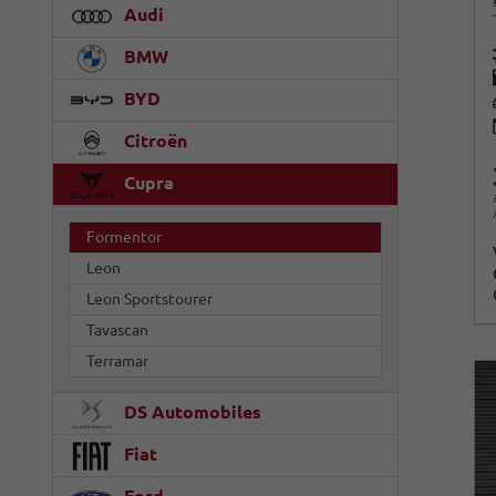
Audi
BMW
BYD
Citroën
Cupra
Formentor
Leon
Leon Sportstourer
Tavascan
Terramar
DS Automobiles
Fiat