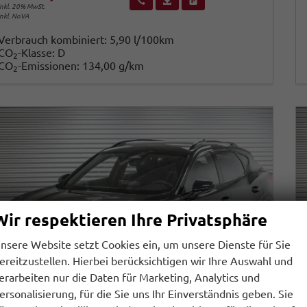
inkl. 20% MwSt.
inkl. NoVA
Verbrauch kombiniert:
5,90 l/100km
CO
-Klasse:
D
2
CO
-Emissionen:
134,00 g/km
2
Wir respektieren Ihre Privatsphäre
nsere Website setzt Cookies ein, um unsere Dienste für Sie
ereitzustellen. Hierbei berücksichtigen wir Ihre Auswahl und
erarbeiten nur die Daten für Marketing, Analytics und
ersonalisierung, für die Sie uns Ihr Einverständnis geben. Sie