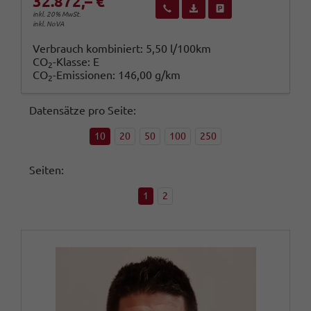
32.872,– €
Wir rufen Sie an
Fahrzeugexposé (PDF)
Fahrzeug parken
inkl. 20% MwSt.
inkl. NoVA
Verbrauch kombiniert:
5,50 l/100km
CO
-Klasse:
E
2
CO
-Emissionen:
146,00 g/km
2
Datensätze pro Seite:
10
20
50
100
250
Seiten:
1
2