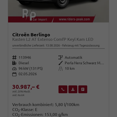
Citroën Berlingo
Kasten L2 AT Extenso ComfP Keyl Kam LED
unverbindliche Lieferzeit:
13.08.2026
Fahrzeug mit Tageszulassung
Fahrzeugnr.
Getriebe
113946
Automatik
Kraftstoff
Außenfarbe
Diesel
Perla Nera Schwarz Metallic
Leistung
Kilometerstand
96 kW (131 PS)
10 km
02.05.2026
30.987,– €
Wir rufen Sie an
Fahrzeugexposé (PDF)
Fahrzeug parken
inkl. 20% MwSt.
inkl. NoVA
Verbrauch kombiniert:
5,80 l/100km
CO
-Klasse:
E
2
CO
-Emissionen:
153,00 g/km
2