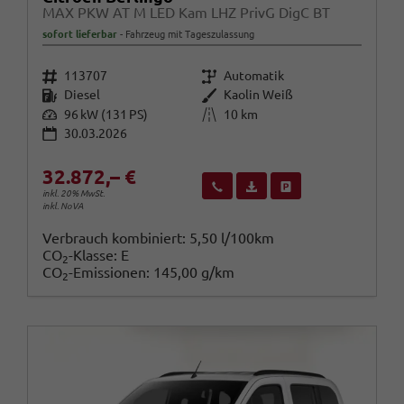
MAX PKW AT M LED Kam LHZ PrivG DigC BT
sofort lieferbar
Fahrzeug mit Tageszulassung
Fahrzeugnr.
Getriebe
113707
Automatik
Kraftstoff
Außenfarbe
Diesel
Kaolin Weiß
Leistung
Kilometerstand
96 kW (131 PS)
10 km
30.03.2026
32.872,– €
Wir rufen Sie an
Fahrzeugexposé (PDF)
Fahrzeug parken
inkl. 20% MwSt.
inkl. NoVA
Verbrauch kombiniert:
5,50 l/100km
CO
-Klasse:
E
2
CO
-Emissionen:
145,00 g/km
2