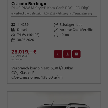
Citroën Berlingo
PLUS PKW M StyleP Kam CarP PDC LED DigC
unverbindliche Lieferzeit:
19.08.2026
Fahrzeug mit Tageszulassung
Fahrzeugnr.
Getriebe
114239
Schaltgetriebe
Kraftstoff
Außenfarbe
Diesel
Artense Grau Metallic
Leistung
Kilometerstand
74 kW (101 PS)
10 km
30.03.2026
28.019,– €
Wir rufen Sie an
Fahrzeugexposé (PDF)
Fahrzeug parken
inkl. 20% MwSt.
inkl. NoVA
Verbrauch kombiniert:
5,30 l/100km
CO
-Klasse:
E
2
CO
-Emissionen:
138,00 g/km
2