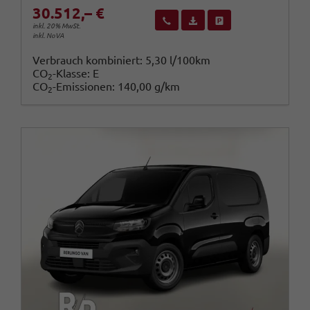
30.512,– €
Wir rufen Sie an
Fahrzeugexposé (PDF)
Fahrzeug parken
inkl. 20% MwSt.
inkl. NoVA
Verbrauch kombiniert:
5,30 l/100km
CO
-Klasse:
E
2
CO
-Emissionen:
140,00 g/km
2