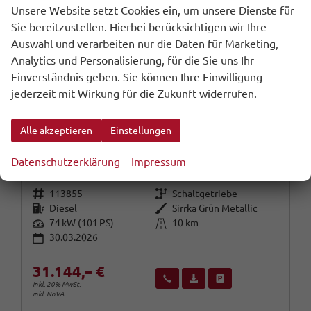
Unsere Website setzt Cookies ein, um unsere Dienste für
Sie bereitzustellen. Hierbei berücksichtigen wir Ihre
Auswahl und verarbeiten nur die Daten für Marketing,
Analytics und Personalisierung, für die Sie uns Ihr
Einverständnis geben. Sie können Ihre Einwilligung
jederzeit mit Wirkung für die Zukunft widerrufen.
Alle akzeptieren
Einstellungen
Citroën Berlingo
MAX PKW Nav Keyl Kam PrivG 16Z DigC LED
Datenschutzerklärung
Impressum
unverbindliche Lieferzeit:
18.08.2026
Fahrzeug mit Tageszulassung
Fahrzeugnr.
Getriebe
113855
Schaltgetriebe
Kraftstoff
Außenfarbe
Diesel
Sirrka Grün Metallic
Leistung
Kilometerstand
74 kW (101 PS)
10 km
30.03.2026
31.144,– €
Wir rufen Sie an
Fahrzeugexposé (PDF)
Fahrzeug parken
inkl. 20% MwSt.
inkl. NoVA