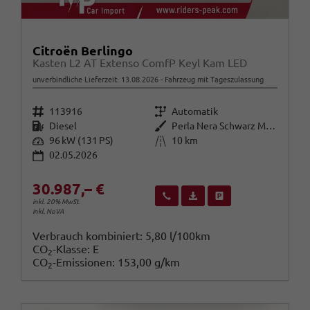
Citroën Berlingo
Kasten L2 AT Extenso ComfP Keyl Kam LED
unverbindliche Lieferzeit:
13.08.2026
Fahrzeug mit Tageszulassung
Fahrzeugnr.
Getriebe
113916
Automatik
Kraftstoff
Außenfarbe
Diesel
Perla Nera Schwarz Metallic
Leistung
Kilometerstand
96 kW (131 PS)
10 km
02.05.2026
30.987,– €
Wir rufen Sie an
Fahrzeugexposé (PDF)
Fahrzeug parken
inkl. 20% MwSt.
inkl. NoVA
Verbrauch kombiniert:
5,80 l/100km
CO
-Klasse:
E
2
CO
-Emissionen:
153,00 g/km
2