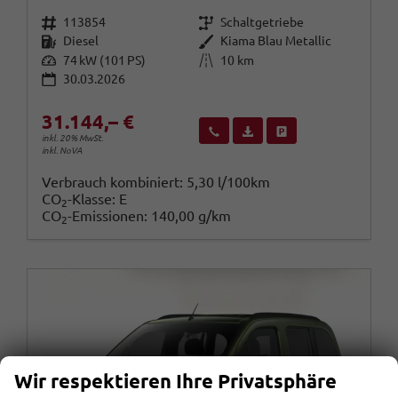
Fahrzeugnr.
Getriebe
113854
Schaltgetriebe
Kraftstoff
Außenfarbe
Diesel
Kiama Blau Metallic
Leistung
Kilometerstand
74 kW (101 PS)
10 km
30.03.2026
31.144,– €
Wir rufen Sie an
Fahrzeugexposé (PDF)
Fahrzeug parken
inkl. 20% MwSt.
inkl. NoVA
Verbrauch kombiniert:
5,30 l/100km
CO
-Klasse:
E
2
CO
-Emissionen:
140,00 g/km
2
Wir respektieren Ihre Privatsphäre