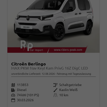
Citroën Berlingo
MAX PKW Nav Keyl Kam PrivG 16Z DigC LED
unverbindliche Lieferzeit:
12.08.2026
Fahrzeug mit Tageszulassung
Fahrzeugnr.
Getriebe
113853
Schaltgetriebe
Kraftstoff
Außenfarbe
Diesel
Kaolin Weiß
Leistung
Kilometerstand
74 kW (101 PS)
10 km
30.03.2026