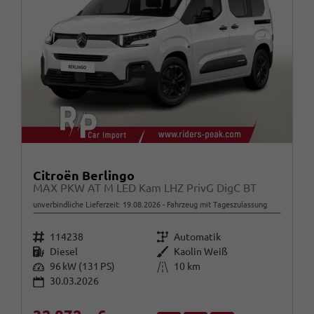
Citroën Berlingo
MAX PKW AT M LED Kam LHZ PrivG DigC BT
unverbindliche Lieferzeit:
19.08.2026
Fahrzeug mit Tageszulassung
Fahrzeugnr.
Getriebe
114238
Automatik
Kraftstoff
Außenfarbe
Diesel
Kaolin Weiß
Leistung
Kilometerstand
96 kW (131 PS)
10 km
30.03.2026