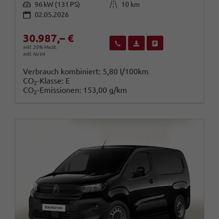
Leistung
Kilometerstand
96 kW (131 PS)
10 km
02.05.2026
30.987,– €
Wir rufen Sie an
Fahrzeugexposé (PDF)
Fahrzeug parken
inkl. 20% MwSt.
inkl. NoVA
Verbrauch kombiniert:
5,80 l/100km
CO
-Klasse:
E
2
CO
-Emissionen:
153,00 g/km
2