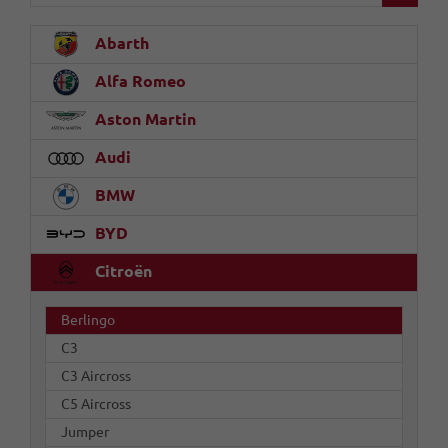
Abarth
Alfa Romeo
Aston Martin
Audi
BMW
BYD
Citroën
Berlingo
C3
C3 Aircross
C5 Aircross
Jumper