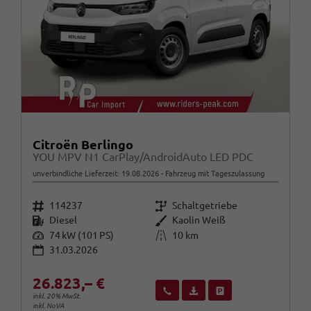
Citroën Berlingo
YOU MPV N1 CarPlay/AndroidAuto LED PDC
unverbindliche Lieferzeit:
19.08.2026
Fahrzeug mit Tageszulassung
Fahrzeugnr.
Getriebe
114237
Schaltgetriebe
Kraftstoff
Außenfarbe
Diesel
Kaolin Weiß
Leistung
Kilometerstand
74 kW (101 PS)
10 km
31.03.2026
26.823,– €
Wir rufen Sie an
Fahrzeugexposé (PDF)
Fahrzeug parken
inkl. 20% MwSt.
inkl. NoVA