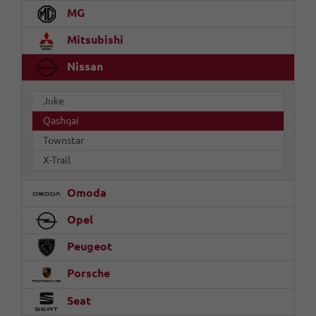
MG
Mitsubishi
Nissan
Juke
Qashqai
Townstar
X-Trail
Omoda
Opel
Peugeot
Porsche
Seat