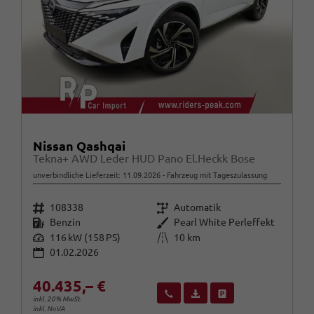
Nissan Qashqai
Tekna+ AWD Leder HUD Pano El.Heckk Bose
unverbindliche Lieferzeit:
11.09.2026
Fahrzeug mit Tageszulassung
Fahrzeugnr.
Getriebe
108338
Automatik
Kraftstoff
Außenfarbe
Benzin
Pearl White Perleffekt
Leistung
Kilometerstand
116 kW (158 PS)
10 km
01.02.2026
40.435,– €
Wir rufen Sie an
Fahrzeugexposé (PDF)
Fahrzeug parken
inkl. 20% MwSt.
inkl. NoVA