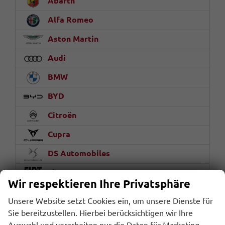
Abarth
Alfa Romeo
Aston Martin
Audi
BMW
BYD
Citroën
Cupra
DS Automobiles
Fiat
Wir respektieren Ihre Privatsphäre
Ford
Unsere Website setzt Cookies ein, um unsere Dienste für
Geely
Sie bereitzustellen. Hierbei berücksichtigen wir Ihre