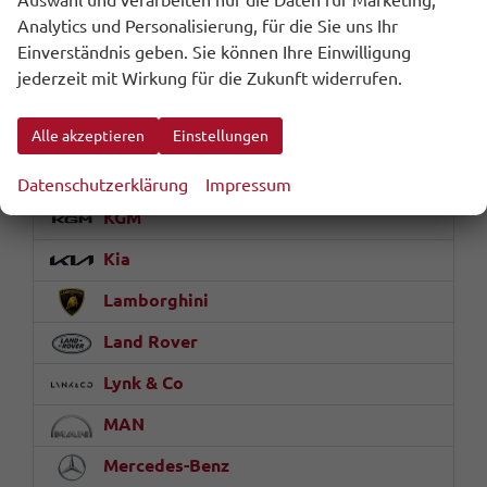
Auswahl und verarbeiten nur die Daten für Marketing,
Honda
Analytics und Personalisierung, für die Sie uns Ihr
Hyundai
Einverständnis geben. Sie können Ihre Einwilligung
jederzeit mit Wirkung für die Zukunft widerrufen.
Jaecoo
Jaguar
Alle akzeptieren
Einstellungen
Jeep
Datenschutzerklärung
Impressum
KGM
Kia
Lamborghini
Land Rover
Lynk & Co
MAN
Mercedes-Benz