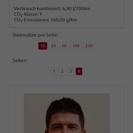
Verbrauch kombiniert:
6,90 l/100km
CO
-Klasse:
F
2
CO
-Emissionen:
160,00 g/km
2
Datensätze pro Seite:
10
20
50
100
250
Seiten:
1
2
3
4