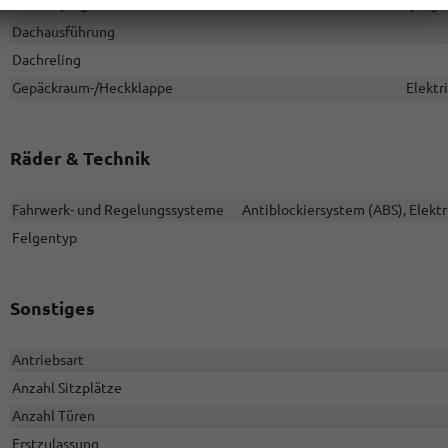
Außenspiegel
Außenspiegel 
Dachausführung
Dachreling
Gepäckraum-/Heckklappe
Elektr
Räder & Technik
Fahrwerk- und Regelungssysteme
Antiblockiersystem (ABS), Elekt
Felgentyp
Sonstiges
Antriebsart
Anzahl Sitzplätze
Anzahl Türen
Erstzulassung