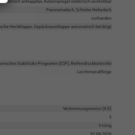
elektrisch anklappbar, Außenspiegel elektrisch verstellbar
Panoramadach, Schiebe-Hebedach
vorhanden
ische Heckklappe, Gepäckraumklappe automatisch betätigt
ronisches Stabilitäts-Programm (ESP), Reifendruckkontrolle
Leichtmetallfelge
Verbrennungsmotor (ICE)
5
5-türig
01.04.2026