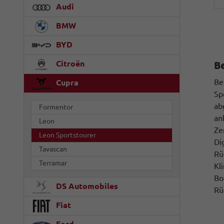
Audi
BMW
BYD
Citroën
B
Be
Cupra
Sp
ab
Formentor
an
Leon
Ze
Leon Sportstourer
Di
Tavascan
Rü
Terramar
Kl
Bo
DS Automobiles
Rü
Fiat