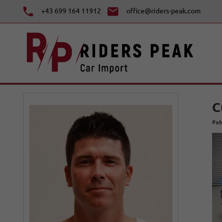
+43 699 164 11912
office@riders-peak.com
C
Fah