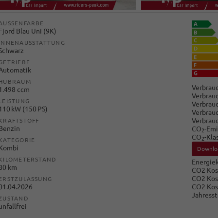
AUSSENFARBE
Fjord Blau Uni (9K)
INNENAUSSTATTUNG
Schwarz
GETRIEBE
Automatik
HUBRAUM
Verbrauc
1.498 ccm
Verbrauc
LEISTUNG
Verbrauc
110 kW (150 PS)
Verbrauc
Verbrau
KRAFTSTOFF
Benzin
CO
-Emi
2
CO
-Kla
2
KATEGORIE
Kombi
Downlo
KILOMETERSTAND
Energiek
80 km
CO2 Kos
CO2 Kos
ERSTZULASSUNG
CO2 Kos
01.04.2026
Jahresst
ZUSTAND
unfallfrei