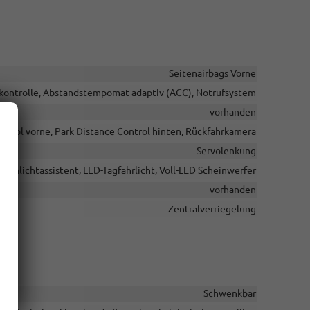
Seitenairbags Vorne
ontrolle, Abstandstempomat adaptiv (ACC), Notrufsystem
vorhanden
ntrol vorne, Park Distance Control hinten, Rückfahrkamera
Servolenkung
Fernlichtassistent, LED-Tagfahrlicht, Voll-LED Scheinwerfer
vorhanden
Zentralverriegelung
Schwenkbar