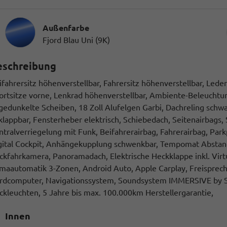
Außenfarbe
Fjord Blau Uni (9K)
eschreibung
ifahrersitz höhenverstellbar, Fahrersitz höhenverstellbar, Lede
ortsitze vorne, Lenkrad höhenverstellbar, Ambiente-Beleuchtung
gedunkelte Scheiben, 18 Zoll Alufelgen Garbi, Dachreling schw
klappbar, Fensterheber elektrisch, Schiebedach, Seitenairbags,
ntralverriegelung mit Funk, Beifahrerairbag, Fahrerairbag, Parkp
gital Cockpit, Anhängekupplung schwenkbar, Tempomat Abstand 
ckfahrkamera, Panoramadach, Elektrische Heckklappe inkl. Virt
imaautomatik 3-Zonen, Android Auto, Apple Carplay, Freispreche
rdcomputer, Navigationssystem, Soundsystem IMMERSIVE by Sen
ckleuchten, 5 Jahre bis max. 100.000km Herstellergarantie,
Innen