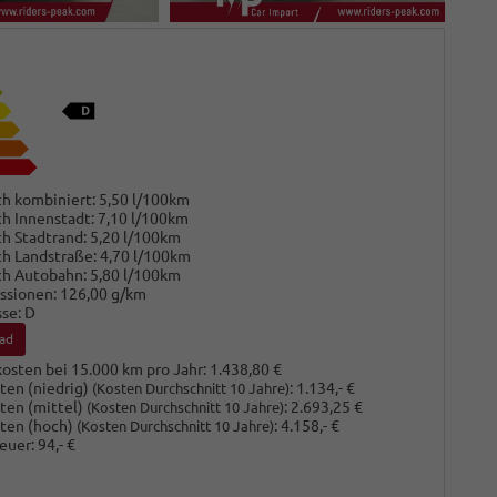
h kombiniert:
5,50 l/100km
h Innenstadt:
7,10 l/100km
h Stadtrand:
5,20 l/100km
h Landstraße:
4,70 l/100km
ch Autobahn:
5,80 l/100km
ssionen:
126,00 g/km
sse:
D
ad
osten bei 15.000 km pro Jahr:
1.438,80 €
ten (niedrig)
:
1.134,- €
(Kosten Durchschnitt 10 Jahre)
ten (mittel)
:
2.693,25 €
(Kosten Durchschnitt 10 Jahre)
ten (hoch)
:
4.158,- €
(Kosten Durchschnitt 10 Jahre)
euer:
94,- €