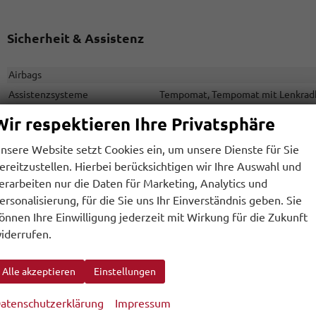
Sicherheit & Assistenz
Airbags
Assistenzsysteme
Tempomat, Tempomat mit Lenkradk
Diebstahl-Alarmanlage
Wir respektieren Ihre Privatsphäre
Einparkhilfe
Park Distance Co
nsere Website setzt Cookies ein, um unsere Dienste für Sie
Lenkung
ereitzustellen. Hierbei berücksichtigen wir Ihre Auswahl und
Lichttechnik
LED-Scheinwerfer, 
erarbeiten nur die Daten für Marketing, Analytics und
Start/Stop-Automatik
ersonalisierung, für die Sie uns Ihr Einverständnis geben. Sie
Zentralverriegelung
önnen Ihre Einwilligung jederzeit mit Wirkung für die Zukunft
iderrufen.
Außen
Alle akzeptieren
Einstellungen
Anhängerkupplung
atenschutzerklärung
Impressum