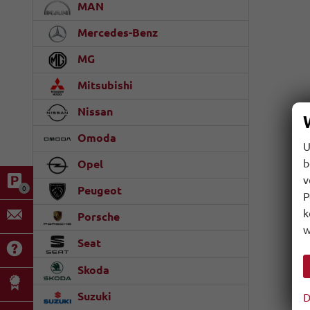
MAN
Mercedes-Benz
MG
Mitsubishi
Nissan
Omoda
U
b
Opel
v
Peugeot
0
P
k
Porsche
w
Seat
Skoda
Suzuki
D