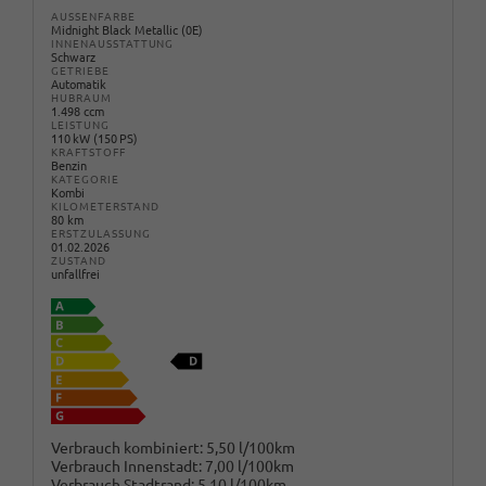
AUSSENFARBE
Midnight Black Metallic (0E)
INNENAUSSTATTUNG
Schwarz
GETRIEBE
Automatik
HUBRAUM
1.498 ccm
LEISTUNG
110 kW (150 PS)
KRAFTSTOFF
Benzin
KATEGORIE
Kombi
KILOMETERSTAND
80 km
ERSTZULASSUNG
01.02.2026
ZUSTAND
unfallfrei
Verbrauch kombiniert:
5,50 l/100km
Verbrauch Innenstadt:
7,00 l/100km
Verbrauch Stadtrand:
5,10 l/100km