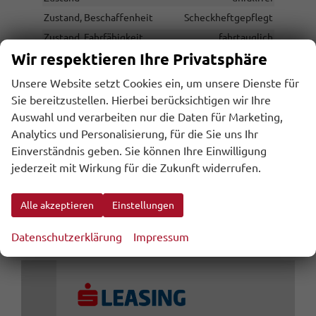
Zustand, Beschaffenheit
Scheckheftgepflegt
Zustand, Fahrfähigkeit
fahrtauglich
Wir respektieren Ihre Privatsphäre
Unsere Website setzt Cookies ein, um unsere Dienste für
36.121,– €
Gesamtpreis
Sie bereitzustellen. Hierbei berücksichtigen wir Ihre
Auswahl und verarbeiten nur die Daten für Marketing,
Analytics und Personalisierung, für die Sie uns Ihr
inkl. 20% MwSt., zzgl. den Kosten für Überführung und Zulassungspapieren
inkl. NoVA
Einverständnis geben. Sie können Ihre Einwilligung
jederzeit mit Wirkung für die Zukunft widerrufen.
Wir rufen Sie an
Alle akzeptieren
Einstellungen
Leasing anfragen
Datenschutzerklärung
Impressum