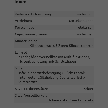
Innen
Ambiente-Beleuchtung
vorhanden
Armlehnen
Mittelarmlehne
Fensterheber
elektrisch
Gepäckraumabtrennung
vorhanden
Klimatisierung
Klimaautomatik, 3-Zonen-Klimaautomatik
Lenkrad
in Leder, höhenverstellbar, mit Multifunktionen,
mit Lenkradheizung, mit Schaltwippen
Sitze
Isofix (Kindersitzbefestigung), Rücksitzbank
hinten geteilt, Sitzheizung, Sportsitze, Isofix
Beifahrersitz
Sitze: Lordosenstütze
Fahrer
Sitze: Verstellbarkeit
Höhenverstellbarer Fahrersitz