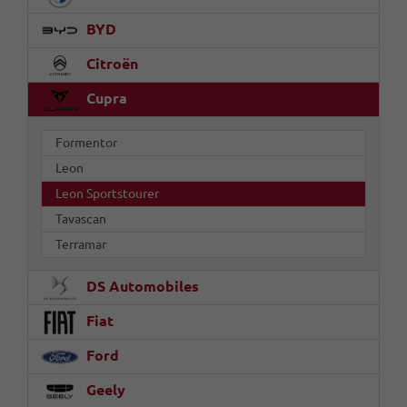
BYD
Citroën
Cupra
Formentor
Leon
Leon Sportstourer
Tavascan
Terramar
DS Automobiles
Fiat
Ford
Geely