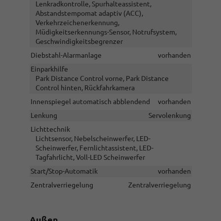
Lenkradkontrolle, Spurhalteassistent,
Abstandstempomat adaptiv (ACC),
Verkehrzeichenerkennung,
Müdigkeitserkennungs-Sensor, Notrufsystem,
Geschwindigkeitsbegrenzer
Diebstahl-Alarmanlage
vorhanden
Einparkhilfe
Park Distance Control vorne, Park Distance
Control hinten, Rückfahrkamera
Innenspiegel automatisch abblendend
vorhanden
Lenkung
Servolenkung
Lichttechnik
Lichtsensor, Nebelscheinwerfer, LED-
Scheinwerfer, Fernlichtassistent, LED-
Tagfahrlicht, Voll-LED Scheinwerfer
Start/Stop-Automatik
vorhanden
Zentralverriegelung
Zentralverriegelung
Außen