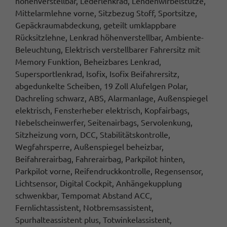
höhenverstellbar, Lederlenkrad, Lendenwirbelstütze,
Mittelarmlehne vorne, Sitzbezug Stoff, Sportsitze,
Gepäckraumabdeckung, geteilt umklappbare
Rücksitzlehne, Lenkrad höhenverstellbar, Ambiente-
Beleuchtung, Elektrisch verstellbarer Fahrersitz mit
Memory Funktion, Beheizbares Lenkrad,
Supersportlenkrad, Isofix, Isofix Beifahrersitz,
abgedunkelte Scheiben, 19 Zoll Alufelgen Polar,
Dachreling schwarz, ABS, Alarmanlage, Außenspiegel
elektrisch, Fensterheber elektrisch, Kopfairbags,
Nebelscheinwerfer, Seitenairbags, Servolenkung,
Sitzheizung vorn, DCC, Stabilitätskontrolle,
Wegfahrsperre, Außenspiegel beheizbar,
Beifahrerairbag, Fahrerairbag, Parkpilot hinten,
Parkpilot vorne, Reifendruckkontrolle, Regensensor,
Lichtsensor, Digital Cockpit, Anhängekupplung
schwenkbar, Tempomat Abstand ACC,
Fernlichtassistent, Notbremsassistent,
Spurhalteassistent plus, Totwinkelassistent,