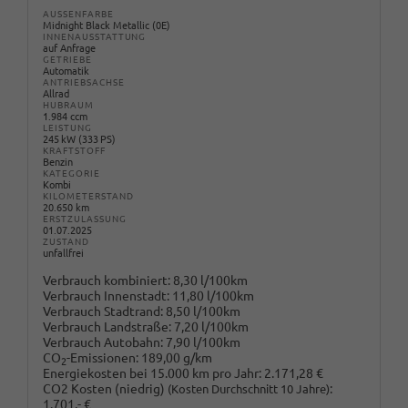
AUSSENFARBE
Midnight Black Metallic (0E)
INNENAUSSTATTUNG
auf Anfrage
GETRIEBE
Automatik
ANTRIEBSACHSE
Allrad
HUBRAUM
1.984 ccm
LEISTUNG
245 kW (333 PS)
KRAFTSTOFF
Benzin
KATEGORIE
Kombi
KILOMETERSTAND
20.650 km
ERSTZULASSUNG
01.07.2025
ZUSTAND
unfallfrei
Verbrauch kombiniert:
8,30 l/100km
Verbrauch Innenstadt:
11,80 l/100km
Verbrauch Stadtrand:
8,50 l/100km
Verbrauch Landstraße:
7,20 l/100km
Verbrauch Autobahn:
7,90 l/100km
CO
-Emissionen:
189,00 g/km
2
Energiekosten bei 15.000 km pro Jahr:
2.171,28 €
CO2 Kosten (niedrig)
:
(Kosten Durchschnitt 10 Jahre)
1.701,- €