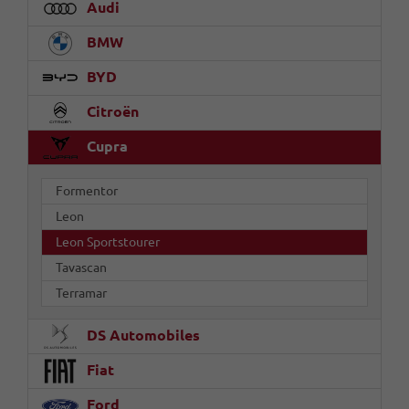
Audi
BMW
BYD
Citroën
Cupra
Formentor
Leon
Leon Sportstourer
Tavascan
Terramar
DS Automobiles
Fiat
Ford