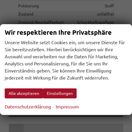
Polsterung
Stoff
Zustand
unfallfrei
Zustand, Beschaffenheit
Scheckheftgepflegt
Zustand, Fahrfähigkeit
fahrtauglich
Wir respektieren Ihre Privatsphäre
Unsere Website setzt Cookies ein, um unsere Dienste für
Sie bereitzustellen. Hierbei berücksichtigen wir Ihre
45.602,– €
Gesamtpreis
Auswahl und verarbeiten nur die Daten für Marketing,
Analytics und Personalisierung, für die Sie uns Ihr
Einverständnis geben. Sie können Ihre Einwilligung
inkl. 20% MwSt.
inkl. NoVA
jederzeit mit Wirkung für die Zukunft widerrufen.
Wir rufen Sie an
Alle akzeptieren
Einstellungen
Leasing anfragen
Datenschutzerklärung
Impressum