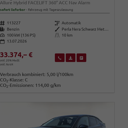
Allure Hybrid FACELIFT 360° ACC Nav Alarm
sofort lieferbar
Fahrzeug mit Tageszulassung
Fahrzeugnr.
Getriebe
113227
Automatik
Kraftstoff
Außenfarbe
Benzin
Perla Nera Schwarz Metallic
Leistung
Kilometerstand
100 kW (136 PS)
10 km
13.07.2026
33.374,– €
Wir rufen Sie an
Fahrzeugexposé (PDF)
Fahrzeug parken
inkl. 20% MwSt.
inkl. NoVA
Verbrauch kombiniert:
5,00 l/100km
CO
-Klasse:
C
2
CO
-Emissionen:
114,00 g/km
2