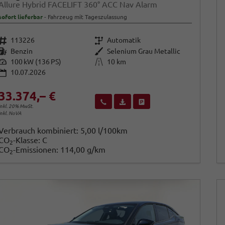
Allure Hybrid FACELIFT 360° ACC Nav Alarm
sofort lieferbar
Fahrzeug mit Tageszulassung
Fahrzeugnr.
Getriebe
113226
Automatik
Kraftstoff
Außenfarbe
Benzin
Selenium Grau Metallic
Leistung
Kilometerstand
100 kW (136 PS)
10 km
10.07.2026
33.374,– €
Wir rufen Sie an
Fahrzeugexposé (PDF)
Fahrzeug parken
inkl. 20% MwSt.
inkl. NoVA
Verbrauch kombiniert:
5,00 l/100km
CO
-Klasse:
C
2
CO
-Emissionen:
114,00 g/km
2