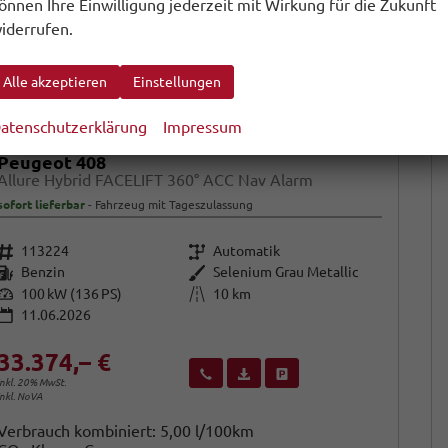
önnen Ihre Einwilligung jederzeit mit Wirkung für die Zukunft
iderrufen.
Alle akzeptieren
Einstellungen
atenschutzerklärung
Impressum
Peugeot 408
Allure Hybrid FACELIFT 360° ACC Nav Alarm
sofort lieferbar
Fahrzeug mit Tageszulassung
Fahrzeugnr.
Getriebe
113224
Automatik
Kraftstoff
Außenfarbe
Benzin
Selenium Grau Metallic
Leistung
Kilometerstand
100 kW (136 PS)
10 km
11.06.2026
33.374,– €
Wir rufen Sie an
Fahrzeugexposé (PDF)
Fahrzeug parken
inkl. 20% MwSt.
inkl. NoVA
Verbrauch kombiniert:
5,00 l/100km