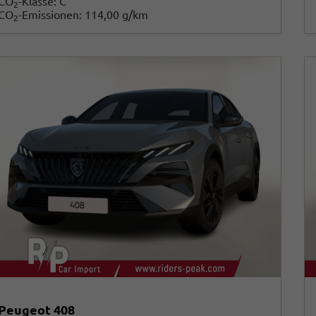
CO
-Klasse:
C
2
CO
-Emissionen:
114,00 g/km
2
Peugeot 408