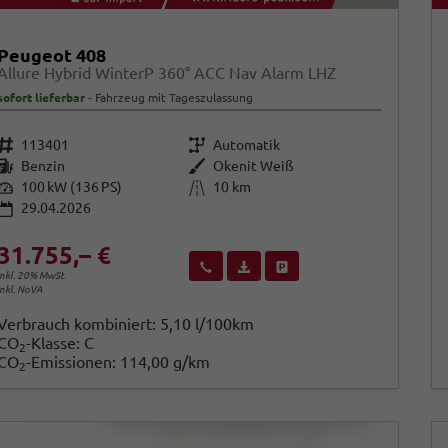
Peugeot 408
Allure Hybrid WinterP 360° ACC Nav Alarm LHZ
sofort lieferbar
Fahrzeug mit Tageszulassung
Fahrzeugnr.
Getriebe
113401
Automatik
Kraftstoff
Außenfarbe
Benzin
Okenit Weiß
Leistung
Kilometerstand
100 kW (136 PS)
10 km
29.04.2026
31.755,– €
Wir rufen Sie an
Fahrzeugexposé (PDF)
Fahrzeug parken
inkl. 20% MwSt.
inkl. NoVA
Verbrauch kombiniert:
5,10 l/100km
CO
-Klasse:
C
2
CO
-Emissionen:
114,00 g/km
2