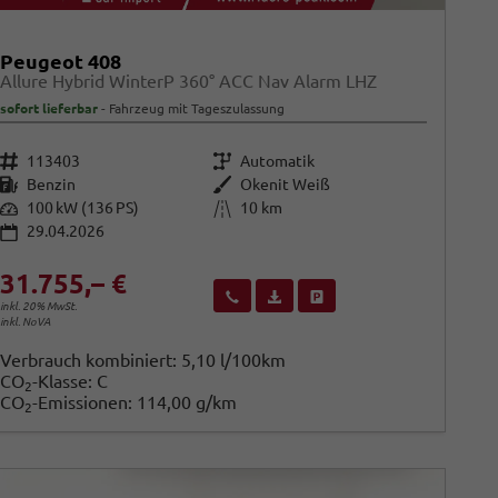
Peugeot 408
Allure Hybrid WinterP 360° ACC Nav Alarm LHZ
sofort lieferbar
Fahrzeug mit Tageszulassung
Fahrzeugnr.
Getriebe
113403
Automatik
Kraftstoff
Außenfarbe
Benzin
Okenit Weiß
Leistung
Kilometerstand
100 kW (136 PS)
10 km
29.04.2026
31.755,– €
Wir rufen Sie an
Fahrzeugexposé (PDF)
Fahrzeug parken
inkl. 20% MwSt.
inkl. NoVA
Verbrauch kombiniert:
5,10 l/100km
CO
-Klasse:
C
2
CO
-Emissionen:
114,00 g/km
2