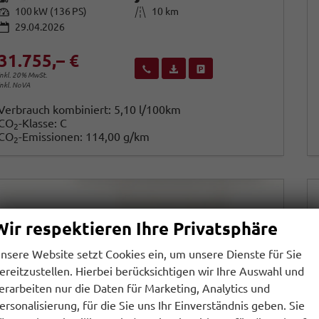
Leistung
Kilometerstand
100 kW (136 PS)
10 km
29.04.2026
31.755,– €
Wir rufen Sie an
Fahrzeugexposé (PDF)
Fahrzeug parken
inkl. 20% MwSt.
inkl. NoVA
Verbrauch kombiniert:
5,10 l/100km
CO
-Klasse:
C
2
CO
-Emissionen:
114,00 g/km
2
Wir respektieren Ihre Privatsphäre
nsere Website setzt Cookies ein, um unsere Dienste für Sie
ereitzustellen. Hierbei berücksichtigen wir Ihre Auswahl und
erarbeiten nur die Daten für Marketing, Analytics und
ersonalisierung, für die Sie uns Ihr Einverständnis geben. Sie