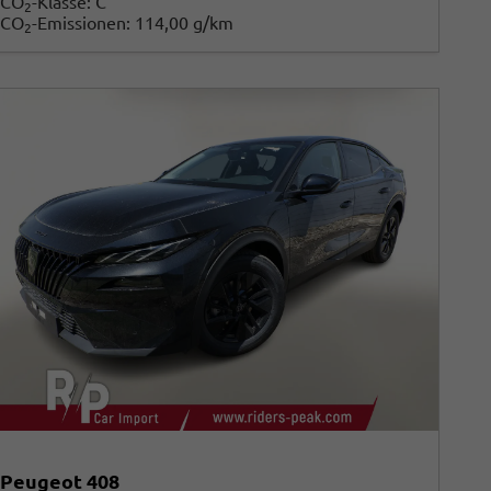
CO
-Klasse:
C
2
CO
-Emissionen:
114,00 g/km
2
Peugeot 408