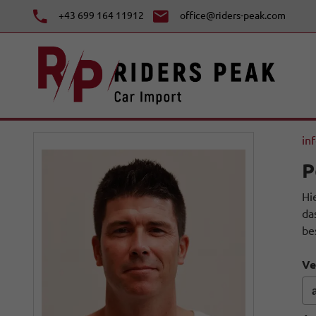
+43 699 164 11912
office@riders-peak.com
in
P
Hi
da
be
Ve