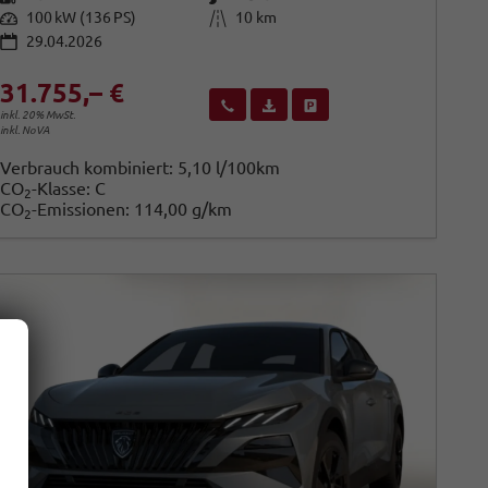
Leistung
Kilometerstand
100 kW (136 PS)
10 km
29.04.2026
31.755,– €
Wir rufen Sie an
Fahrzeugexposé (PDF)
Fahrzeug parken
inkl. 20% MwSt.
inkl. NoVA
Verbrauch kombiniert:
5,10 l/100km
CO
-Klasse:
C
2
CO
-Emissionen:
114,00 g/km
2