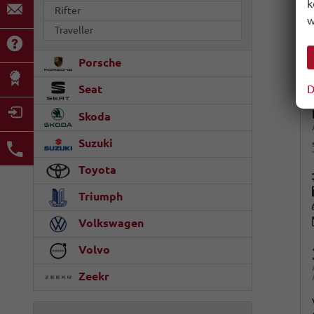
k
Rifter
w
Traveller
Porsche
D
Seat
Skoda
Suzuki
Toyota
Triumph
Volkswagen
Volvo
Zeekr