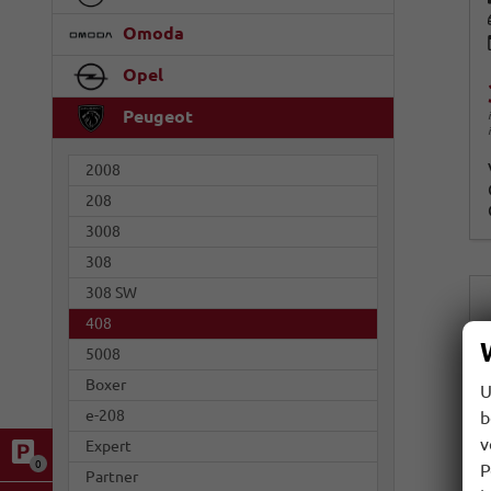
Omoda
Opel
Peugeot
2008
208
3008
308
308 SW
408
5008
Boxer
U
e-208
b
v
Expert
0
P
Partner