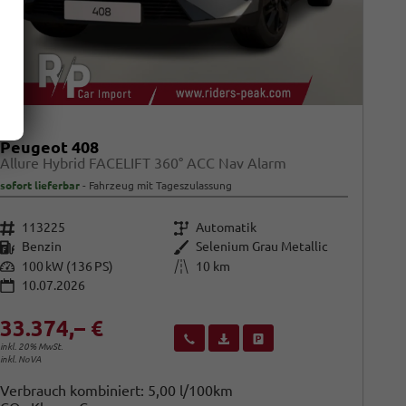
Peugeot 408
Allure Hybrid FACELIFT 360° ACC Nav Alarm
sofort lieferbar
Fahrzeug mit Tageszulassung
Fahrzeugnr.
Getriebe
113225
Automatik
Kraftstoff
Außenfarbe
Benzin
Selenium Grau Metallic
Leistung
Kilometerstand
100 kW (136 PS)
10 km
10.07.2026
33.374,– €
Wir rufen Sie an
Fahrzeugexposé (PDF)
Fahrzeug parken
inkl. 20% MwSt.
inkl. NoVA
Verbrauch kombiniert:
5,00 l/100km