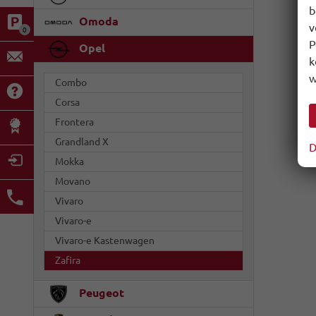
b
Omoda
v
0
P
Opel
k
w
Combo
Corsa
Frontera
Grandland X
D
Mokka
Movano
Vivaro
Vivaro-e
Vivaro-e Kastenwagen
Zafira
Peugeot