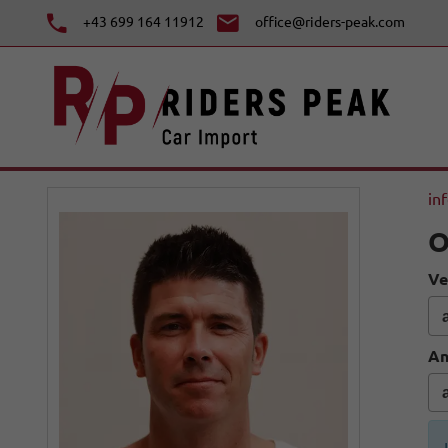
+43 699 164 11912
office@riders-peak.com
in
O
Ve
An