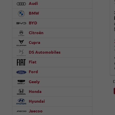
Audi
BMW
BYD
Citroën
Cupra
DS Automobiles
Fiat
Ford
D
Geely
Honda
Hyundai
Jaecoo