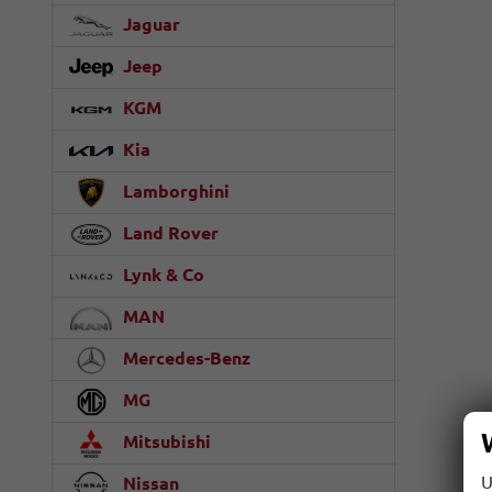
Jaguar
Jeep
KGM
Kia
Lamborghini
Land Rover
Lynk & Co
MAN
Mercedes-Benz
MG
Mitsubishi
U
Nissan