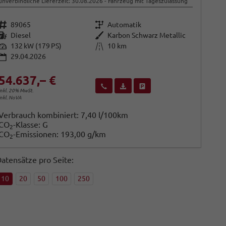
unverbindliche Lieferzeit:
30.08.2026
Fahrzeug mit Tageszulassung
Fahrzeugnr.
Getriebe
89065
Automatik
Kraftstoff
Außenfarbe
Diesel
Karbon Schwarz Metallic
Leistung
Kilometerstand
132 kW (179 PS)
10 km
29.04.2026
54.637,– €
Wir rufen Sie an
Fahrzeugexposé (PDF)
Fahrzeug parken
inkl. 20% MwSt.
inkl. NoVA
Verbrauch kombiniert:
7,40 l/100km
CO
-Klasse:
G
2
CO
-Emissionen:
193,00 g/km
2
atensätze pro Seite:
10
20
50
100
250