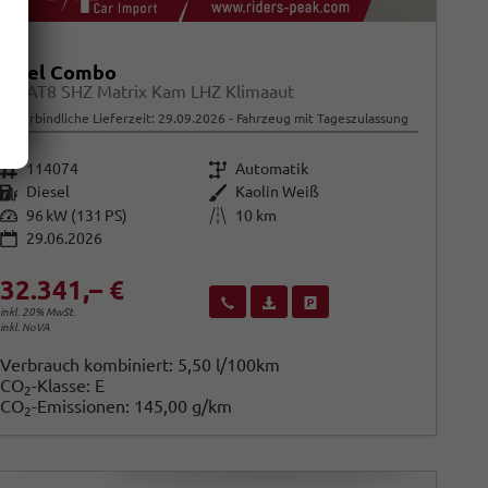
Opel Combo
GS AT8 SHZ Matrix Kam LHZ Klimaaut
unverbindliche Lieferzeit:
29.09.2026
Fahrzeug mit Tageszulassung
Fahrzeugnr.
Getriebe
114074
Automatik
Kraftstoff
Außenfarbe
Diesel
Kaolin Weiß
Leistung
Kilometerstand
96 kW (131 PS)
10 km
29.06.2026
32.341,– €
Wir rufen Sie an
Fahrzeugexposé (PDF)
Fahrzeug parken
inkl. 20% MwSt.
inkl. NoVA
Verbrauch kombiniert:
5,50 l/100km
CO
-Klasse:
E
2
CO
-Emissionen:
145,00 g/km
2