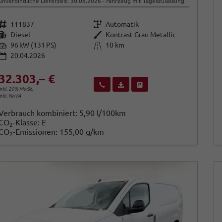
unverbindliche Lieferzeit:
30.08.2026
Fahrzeug mit Tageszulassung
Fahrzeugnr.
Getriebe
111837
Automatik
Kraftstoff
Außenfarbe
Diesel
Kontrast Grau Metallic
Leistung
Kilometerstand
96 kW (131 PS)
10 km
20.04.2026
32.303,– €
Wir rufen Sie an
Fahrzeugexposé (PDF)
Fahrzeug parken
inkl. 20% MwSt.
inkl. NoVA
Verbrauch kombiniert:
5,90 l/100km
CO
-Klasse:
E
2
CO
-Emissionen:
155,00 g/km
2