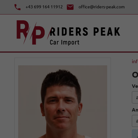
+43 699 164 11912
office@riders-peak.com
in
O
Ve
An