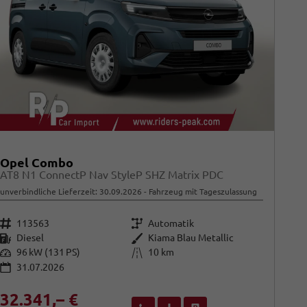
Opel Combo
AT8 N1 ConnectP Nav StyleP SHZ Matrix PDC
unverbindliche Lieferzeit:
30.09.2026
Fahrzeug mit Tageszulassung
Fahrzeugnr.
Getriebe
113563
Automatik
Kraftstoff
Außenfarbe
Diesel
Kiama Blau Metallic
Leistung
Kilometerstand
96 kW (131 PS)
10 km
31.07.2026
32.341,– €
Wir rufen Sie an
Fahrzeugexposé (PDF)
Fahrzeug parken