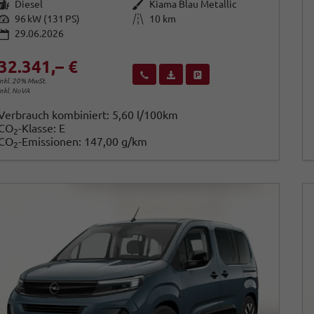
Kraftstoff
Außenfarbe
Diesel
Kiama Blau Metallic
Leistung
Kilometerstand
96 kW (131 PS)
10 km
29.06.2026
32.341,– €
Wir rufen Sie an
Fahrzeugexposé (PDF)
Fahrzeug parken
inkl. 20% MwSt.
inkl. NoVA
Verbrauch kombiniert:
5,60 l/100km
CO
-Klasse:
E
2
CO
-Emissionen:
147,00 g/km
2