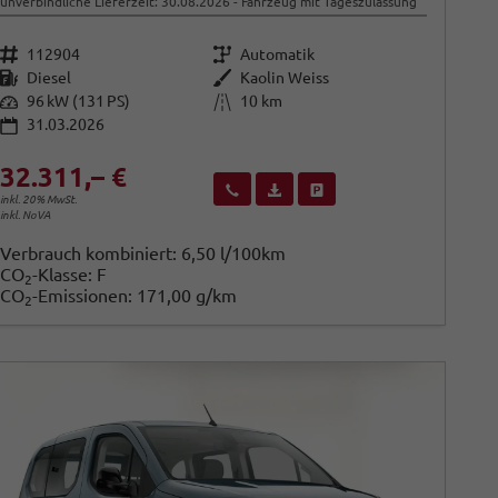
unverbindliche Lieferzeit:
30.08.2026
Fahrzeug mit Tageszulassung
Fahrzeugnr.
Getriebe
112904
Automatik
Kraftstoff
Außenfarbe
Diesel
Kaolin Weiss
Leistung
Kilometerstand
96 kW (131 PS)
10 km
31.03.2026
32.311,– €
Wir rufen Sie an
Fahrzeugexposé (PDF)
Fahrzeug parken
inkl. 20% MwSt.
inkl. NoVA
Verbrauch kombiniert:
6,50 l/100km
CO
-Klasse:
F
2
CO
-Emissionen:
171,00 g/km
2