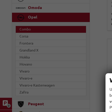
Omoda
Opel
Combo
Corsa
Frontera
Grandland X
Mokka
Movano
Vivaro
Vivaro-e
Vivaro-e Kastenwagen
U
Zafira
b
v
Peugeot
0
P