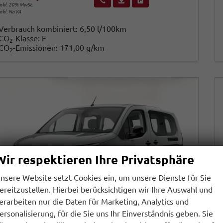
inkl. 20% MwSt.
inkl. NoVA
Verbrauch kombiniert:
6,50 l/100km
CO
-Klasse:
F
2
CO
-Emissionen:
171,00 g/km
2
Wir respektieren Ihre Privatsphäre
nsere Website setzt Cookies ein, um unsere Dienste für Sie
ereitzustellen. Hierbei berücksichtigen wir Ihre Auswahl und
erarbeiten nur die Daten für Marketing, Analytics und
ersonalisierung, für die Sie uns Ihr Einverständnis geben. Sie