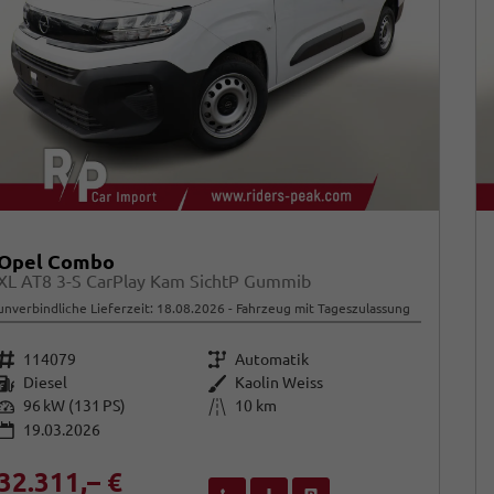
Opel Combo
XL AT8 3-S CarPlay Kam SichtP Gummib
unverbindliche Lieferzeit:
18.08.2026
Fahrzeug mit Tageszulassung
Fahrzeugnr.
Getriebe
114079
Automatik
Kraftstoff
Außenfarbe
Diesel
Kaolin Weiss
Leistung
Kilometerstand
96 kW (131 PS)
10 km
19.03.2026
32.311,– €
Wir rufen Sie an
Fahrzeugexposé (PDF)
Fahrzeug parken