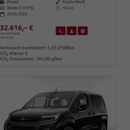
Kraftstoff
Außenfarbe
Diesel
Kaolin Weiß
Leistung
Kilometerstand
96 kW (131 PS)
10 km
29.06.2026
32.616,– €
Wir rufen Sie an
Fahrzeugexposé (PDF)
Fahrzeug parken
inkl. 20% MwSt.
inkl. NoVA
Verbrauch kombiniert:
5,50 l/100km
CO
-Klasse:
E
2
CO
-Emissionen:
145,00 g/km
2