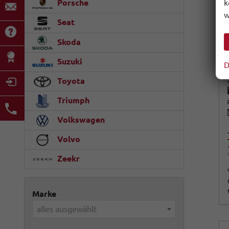
k
Porsche
w
Seat
Skoda
Suzuki
D
Toyota
Triumph
Volkswagen
Volvo
Zeekr
Marke
alles ausgewählt