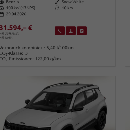
Kraftstoff
Außenfarbe
Benzin
Snow White
Leistung
Kilometerstand
100 kW (136 PS)
10 km
29.04.2026
31.594,– €
Wir rufen Sie an
Fahrzeugexposé (PDF)
Fahrzeug parken
inkl. 20% MwSt.
inkl. NoVA
Verbrauch kombiniert:
5,40 l/100km
CO
-Klasse:
D
2
CO
-Emissionen:
122,00 g/km
2