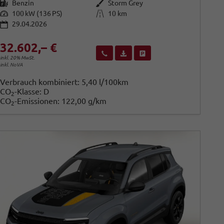
Kraftstoff
Außenfarbe
Benzin
Storm Grey
Leistung
Kilometerstand
100 kW (136 PS)
10 km
29.04.2026
32.602,– €
Wir rufen Sie an
Fahrzeugexposé (PDF)
Fahrzeug parken
inkl. 20% MwSt.
inkl. NoVA
Verbrauch kombiniert:
5,40 l/100km
CO
-Klasse:
D
2
CO
-Emissionen:
122,00 g/km
2