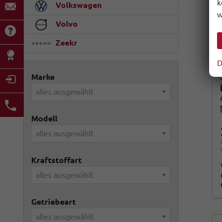
k
Volkswagen
w
Volvo
Zeekr
D
Marke
alles ausgewählt
Modell
alles ausgewählt
Kraftstoffart
alles ausgewählt
Getriebeart
alles ausgewählt