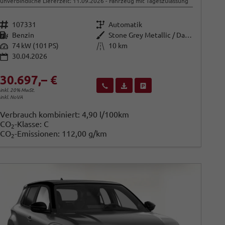
unverbindliche Lieferzeit:
11.09.2026
Fahrzeug mit Tageszulassung
Fahrzeugnr.
Getriebe
107331
Automatik
Kraftstoff
Außenfarbe
Benzin
Stone Grey Metallic / Dach: schw
Leistung
Kilometerstand
74 kW (101 PS)
10 km
30.04.2026
30.697,– €
Wir rufen Sie an
Fahrzeugexposé (PDF)
Fahrzeug parken
inkl. 20% MwSt.
inkl. NoVA
Verbrauch kombiniert:
4,90 l/100km
CO
-Klasse:
C
2
CO
-Emissionen:
112,00 g/km
2