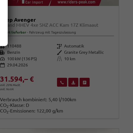
Jeep Avenger
Upland MHEV 4xe SHZ ACC Kam 17Z Klimaaut
sofort lieferbar
Fahrzeug mit Tageszulassung
Fahrzeugnr.
Getriebe
110488
Automatik
Kraftstoff
Außenfarbe
Benzin
Granite Grey Metallic
Leistung
Kilometerstand
100 kW (136 PS)
10 km
29.04.2026
31.594,– €
Wir rufen Sie an
Fahrzeugexposé (PDF)
Fahrzeug parken
inkl. 20% MwSt.
inkl. NoVA
Verbrauch kombiniert:
5,40 l/100km
CO
-Klasse:
D
2
CO
-Emissionen:
122,00 g/km
2