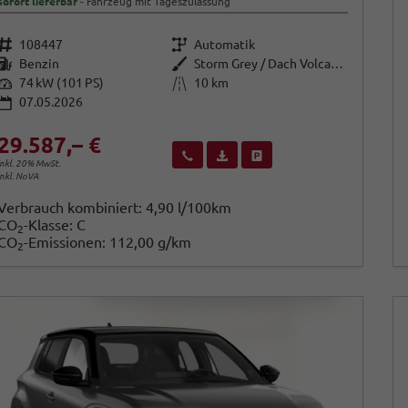
sofort lieferbar
Fahrzeug mit Tageszulassung
Fahrzeugnr.
Getriebe
108447
Automatik
Kraftstoff
Außenfarbe
Benzin
Storm Grey / Dach Volcano Black
Leistung
Kilometerstand
74 kW (101 PS)
10 km
07.05.2026
29.587,– €
Wir rufen Sie an
Fahrzeugexposé (PDF)
Fahrzeug parken
inkl. 20% MwSt.
inkl. NoVA
Verbrauch kombiniert:
4,90 l/100km
CO
-Klasse:
C
2
CO
-Emissionen:
112,00 g/km
2