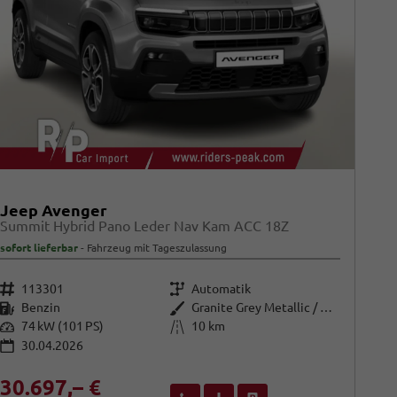
Jeep Avenger
Summit Hybrid Pano Leder Nav Kam ACC 18Z
sofort lieferbar
Fahrzeug mit Tageszulassung
Fahrzeugnr.
Getriebe
113301
Automatik
Kraftstoff
Außenfarbe
Benzin
Granite Grey Metallic / Dach: sc
Leistung
Kilometerstand
74 kW (101 PS)
10 km
30.04.2026
30.697,– €
Wir rufen Sie an
Fahrzeugexposé (PDF)
Fahrzeug parken