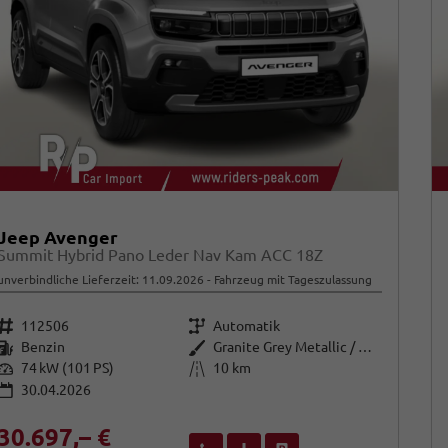
Jeep Avenger
Summit Hybrid Pano Leder Nav Kam ACC 18Z
unverbindliche Lieferzeit:
11.09.2026
Fahrzeug mit Tageszulassung
Fahrzeugnr.
Getriebe
112506
Automatik
Kraftstoff
Außenfarbe
Benzin
Granite Grey Metallic / Dach: sc
Leistung
Kilometerstand
74 kW (101 PS)
10 km
30.04.2026
30.697,– €
Wir rufen Sie an
Fahrzeugexposé (PDF)
Fahrzeug parken