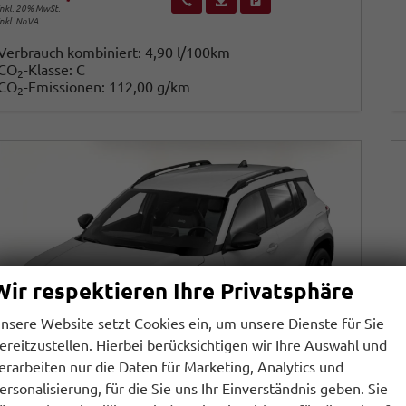
inkl. 20% MwSt.
inkl. NoVA
Verbrauch kombiniert:
4,90 l/100km
CO
-Klasse:
C
2
CO
-Emissionen:
112,00 g/km
2
Wir respektieren Ihre Privatsphäre
nsere Website setzt Cookies ein, um unsere Dienste für Sie
ereitzustellen. Hierbei berücksichtigen wir Ihre Auswahl und
erarbeiten nur die Daten für Marketing, Analytics und
ersonalisierung, für die Sie uns Ihr Einverständnis geben. Sie