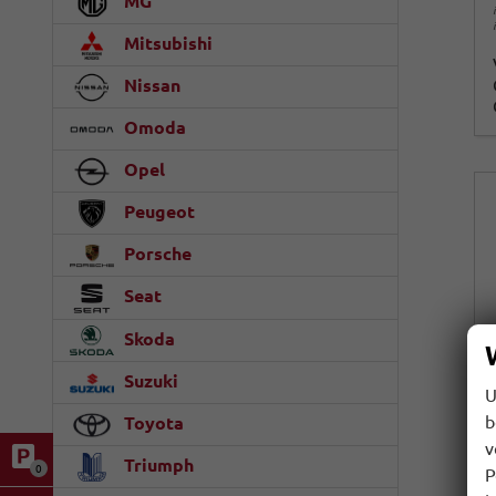
MG
Mitsubishi
Nissan
Omoda
Opel
Peugeot
Porsche
Seat
Skoda
Suzuki
U
b
Toyota
v
Triumph
0
P