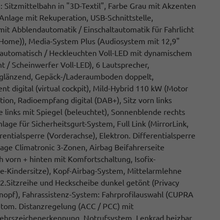
g: Sitzmittelbahn in "3D-Textil", Farbe Grau mit Akzenten
Anlage mit Rekuperation, USB-Schnittstelle,
mit Abblendautomatik / Einschaltautomatik für Fahrlicht
g Home)), Media-System Plus (Audiosystem mit 12,9"
 automatisch / Heckleuchten Voll-LED mit dynamischem
t / Scheinwerfer Voll-LED), 6 Lautsprecher,
ochglänzend, Gepäck-/Laderaumboden doppelt,
t digital (virtual cockpit), Mild-Hybrid 110 kW (Motor
tion, Radioempfang digital (DAB+), Sitz vorn links
e links mit Spiegel (beleuchtet), Sonnenblende rechts
ge für Sicherheitsgurt-System, Full Link (MirrorLink,
rentialsperre (Vorderachse), Elektron. Differentialsperre
age Climatronic 3-Zonen, Airbag Beifahrerseite
h vorn + hinten mit Komfortschaltung, Isofix-
ize-Kindersitze), Kopf-Airbag-System, Mittelarmlehne
 2.Sitzreihe und Heckscheibe dunkel getönt (Privacy
-Knopf), Fahrassistenz-System: Fahrprofilauswahl (CUPRA
utom. Distanzregelung (ACC / PCC) mit
kehrszeichenerkennung, Notrufsystem, Lenkrad heizbar