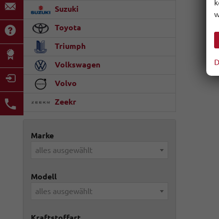
k
Suzuki
w
Toyota
Triumph
D
Volkswagen
Volvo
Zeekr
Marke
alles ausgewählt
Modell
alles ausgewählt
Kraftstoffart