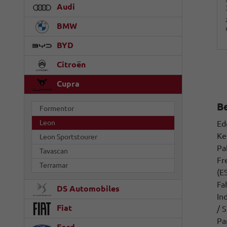
Audi
BMW
BYD
Citroën
Cupra
B
Formentor
Leon
Ed
Ke
Leon Sportstourer
Pa
Tavascan
Fr
Terramar
(E
Fa
DS Automobiles
In
Fiat
/ 
Pa