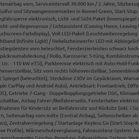
itenairbag vorn, Serviceintervall 30.000 km / 2 Jahre, Sitzbezu
 Sulfur und Sitzwangeninnenseiten in Runnel Green, Start-Stop-
gfahrsperre elektronisch, Licht- und Sicht-Paket (Innenspiegel 
Licht- und Regensensor / Lichtassistent (Coming Home, Leavin
uchscreen-Farbdisplay), Voll-LED-Paket (Leuchtweitenregelung
chtband (Infinite Light) / Nebelscheinwerfer LED mit Abbiegelich
nstiegsleisten vorn beleuchtet, Fensterzierleisten schwarz h
päckraumabdeckung / Rollo, Karosserie: 5-türig, Kombiinstrumen
5 Ltr. - 110 kW eTSI), Parkbremse elektrisch mit Auto-Hold-Funk
henverstellbar, Sitz vorn rechts höhenverstellbar, Sonnenblend
t Spiegel (beleuchtet), Steckdose 230V im Gepäckraum, Warnanla
ple CarPlay und Android Auto), Antriebsart: Frontantrieb, Diffe
DS), Getriebe 7-Gang - Doppelkupplungsgetriebe DSG, Klimaanl
schaltbar, Airbag Fahrer-/Beifahrerseite, Fensterheber elektrisc
fnahmen für Kindersitz an Beifahrersitz und Rücksitz (inkl. i-S
rn, Seitenairbag vorn mitte (Central Airbag), Seitenscheiben ab
ass), Zentralverriegelung / Startanlage Keyless Go (Start-Stop
ive Profile), Wärmeschutzverglasung, Fahrassistenz-System: A
rausschauender Geschw.-Regelung, Fahrassistenz-System: Ver