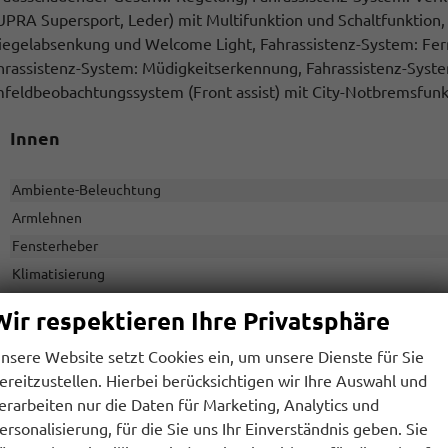
UPRA Supersport, Leder) mit Multifunktion und Schaltfunktion, A
iegelabsenkung und Welcome Light, Fahrassistenz-System: Fernli
hrassistenz-System: Müdigkeitserkennung, Fahrassistenz-System
feldbeobachtungssystem (Front assist) mit City-Notbremsfunkt
Innen
Ambiente-Beleuchtung
Armlehnen
Fensterheber
Klimatisierung
Lenkrad
in Leder,
Wir respektieren Ihre Privatsphäre
Sitze
nsere Website setzt Cookies ein, um unsere Dienste für Sie
Sitze: Lordosenstütze
ereitzustellen. Hierbei berücksichtigen wir Ihre Auswahl und
erarbeiten nur die Daten für Marketing, Analytics und
Infotainment & Kommunikation
ersonalisierung, für die Sie uns Ihr Einverständnis geben. Sie