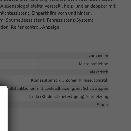
ußenspiegel elektr. verstell-, heiz- und anklappbar mit
chtassistent, Einparkhilfe vorn und hinten,
: Spurhalteassistent, Fahrassistenz-System:
ion, Reifenkontroll-Anzeige
vorhanden
Mittelarmlehne
elektrisch
Klimaautomatik, 3-Zonen-Klimaautomatik
 mit Multifunktionen, mit Lenkradheizung, mit Schaltwippen
Isofix (Kindersitzbefestigung), Sitzheizung
Fahrer