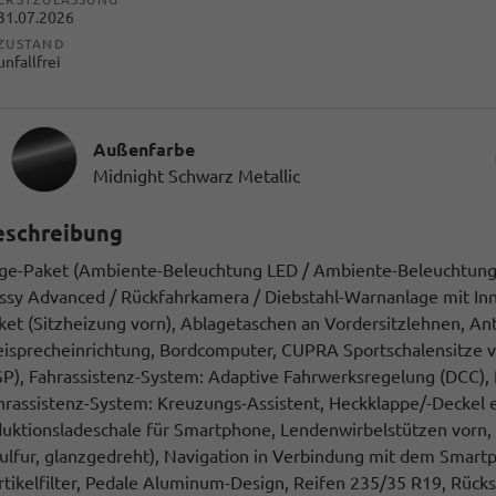
31.07.2026
ZUSTAND
unfallfrei
Außenfarbe
Midnight Schwarz Metallic
eschreibung
ge-Paket (Ambiente-Beleuchtung LED / Ambiente-Beleuchtung S
ssy Advanced / Rückfahrkamera / Diebstahl-Warnanlage mit I
ket (Sitzheizung vorn), Ablagetaschen an Vordersitzlehnen, Ant
eisprecheinrichtung, Bordcomputer, CUPRA Sportschalensitze v
SP), Fahrassistenz-System: Adaptive Fahrwerksregelung (DCC),
hrassistenz-System: Kreuzungs-Assistent, Heckklappe/-Deckel ele
duktionsladeschale für Smartphone, Lendenwirbelstützen vorn, el
Sulfur, glanzgedreht), Navigation in Verbindung mit dem Smartph
rtikelfilter, Pedale Aluminum-Design, Reifen 235/35 R19, Rücks