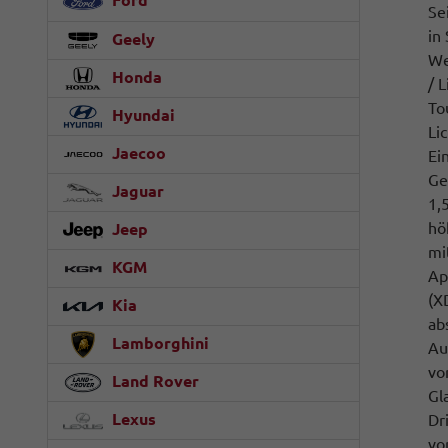
Ford
Se
in
Geely
We
Honda
/ 
To
Hyundai
Li
Jaecoo
Ei
Ge
Jaguar
1,
hö
Jeep
mi
KGM
Ap
(X
Kia
ab
Lamborghini
Au
vo
Land Rover
Gl
Lexus
Dr
vo