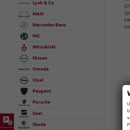
Lynk & Co
(C
Sp
MAN
Fa
Mercedes-Benz
Um
MG
Mitsubishi
Nissan
Omoda
Opel
Peugeot
Porsche
U
b
Seat
v
0
Skoda
P