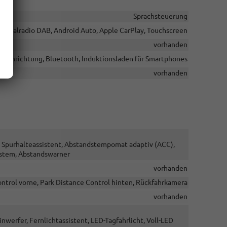
Sprachsteuerung
Digitalradio DAB, Android Auto, Apple CarPlay, Touchscreen
vorhanden
cheinrichtung, Bluetooth, Induktionsladen für Smartphones
vorhanden
, Spurhalteassistent, Abstandstempomat adaptiv (ACC),
ystem, Abstandswarner
vorhanden
ntrol vorne, Park Distance Control hinten, Rückfahrkamera
vorhanden
nwerfer, Fernlichtassistent, LED-Tagfahrlicht, Voll-LED