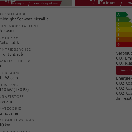
AUSSENFARBE
Midnight Schwarz Metallic
INNENAUSSTATTUNG
Schwarz
GETRIEBE
Automatik
ANTRIEBSACHSE
Verbrauc
Frontantrieb
CO
-Emi
2
PARTIKELFILTER
CO
-Kla
2
1
Downlo
HUBRAUM
1.498 ccm
Energiek
CO2 Kos
LEISTUNG
CO2 Kos
110 kW (150 PS)
CO2 Kos
KRAFTSTOFF
Jahresst
Benzin
KATEGORIE
Limousine
KILOMETERSTAND
10 km
ERSTZULASSUNG