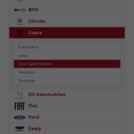
BYD
Citroën
Cupra
Formentor
Leon
Leon Sportstourer
Tavascan
Terramar
DS Automobiles
Fiat
Ford
Geely