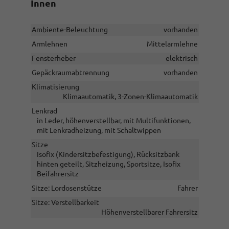
Innen
Ambiente-Beleuchtung
vorhanden
Armlehnen
Mittelarmlehne
Fensterheber
elektrisch
Gepäckraumabtrennung
vorhanden
Klimatisierung
Klimaautomatik, 3-Zonen-Klimaautomatik
Lenkrad
in Leder, höhenverstellbar, mit Multifunktionen,
mit Lenkradheizung, mit Schaltwippen
Sitze
Isofix (Kindersitzbefestigung), Rücksitzbank
hinten geteilt, Sitzheizung, Sportsitze, Isofix
Beifahrersitz
Sitze: Lordosenstütze
Fahrer
Sitze: Verstellbarkeit
Höhenverstellbarer Fahrersitz