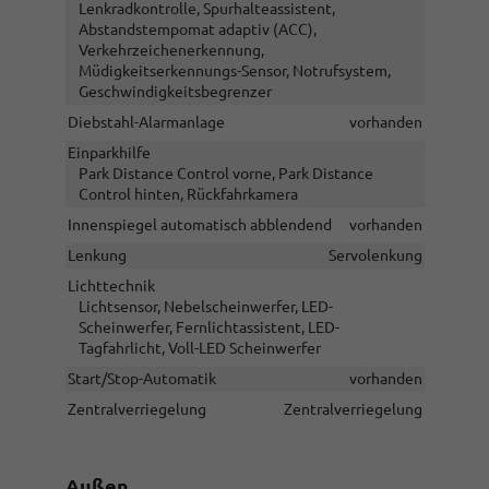
Lenkradkontrolle, Spurhalteassistent,
Abstandstempomat adaptiv (ACC),
Verkehrzeichenerkennung,
Müdigkeitserkennungs-Sensor, Notrufsystem,
Geschwindigkeitsbegrenzer
Diebstahl-Alarmanlage
vorhanden
Einparkhilfe
Park Distance Control vorne, Park Distance
Control hinten, Rückfahrkamera
Innenspiegel automatisch abblendend
vorhanden
Lenkung
Servolenkung
Lichttechnik
Lichtsensor, Nebelscheinwerfer, LED-
Scheinwerfer, Fernlichtassistent, LED-
Tagfahrlicht, Voll-LED Scheinwerfer
Start/Stop-Automatik
vorhanden
Zentralverriegelung
Zentralverriegelung
Außen