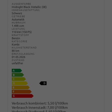
AUSSENFARBE
Midnight Black Metallic (0E)
INNENAUSSTATTUNG
Schwarz
GETRIEBE
Automatik
HUBRAUM
1.498 ccm
LEISTUNG
110 kW (150 PS)
KRAFTSTOFF
Benzin
KATEGORIE
Kombi
KILOMETERSTAND
80 km
ERSTZULASSUNG
01.05.2026
ZUSTAND
unfallfrei
Verbrauch kombiniert:
5,50 l/100km
Verbrauch Innenstadt:
7,00 l/100km
Verbrauch Stadtrand:
5,10 l/100km