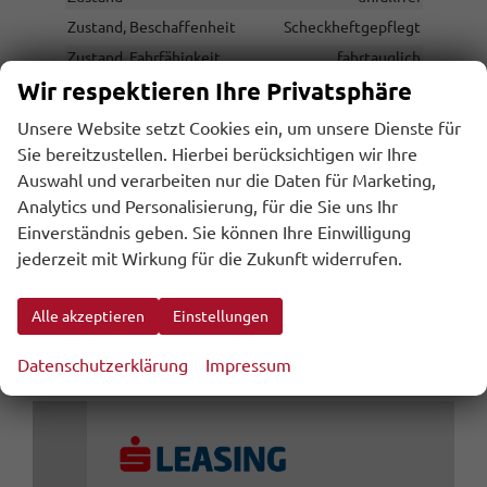
Zustand, Beschaffenheit
Scheckheftgepflegt
Zustand, Fahrfähigkeit
fahrtauglich
Wir respektieren Ihre Privatsphäre
Unsere Website setzt Cookies ein, um unsere Dienste für
36.550,– €
Gesamtpreis
Sie bereitzustellen. Hierbei berücksichtigen wir Ihre
Auswahl und verarbeiten nur die Daten für Marketing,
Analytics und Personalisierung, für die Sie uns Ihr
inkl. 20% MwSt., zzgl. den Kosten für Überführung und Zulassungspapieren
inkl. NoVA
Einverständnis geben. Sie können Ihre Einwilligung
jederzeit mit Wirkung für die Zukunft widerrufen.
Wir rufen Sie an
Alle akzeptieren
Einstellungen
Leasing anfragen
Datenschutzerklärung
Impressum