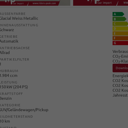
AUSSENFARBE
Glacial Weiss Metallic
INNENAUSSTATTUNG
Schwarz
GETRIEBE
Automatik
ANTRIEBSACHSE
Verbrauc
Allrad
CO
-Emi
2
PARTIKELFILTER
CO
-Kla
2
1
Downlo
HUBRAUM
1.984 ccm
Energiek
CO2 Kos
LEISTUNG
CO2 Kos
150 kW (204 PS)
CO2 Kos
KRAFTSTOFF
Jahresst
Benzin
KATEGORIE
SUV/Geländewagen/Pickup
KILOMETERSTAND
10 km
ZUSTAND