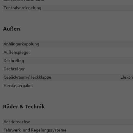
Zentralverriegelung
Außen
Anhängerkupplung
Außenspiegel
Dachreling
Dachträger
Gepäckraum-/Heckklappe
Elektr
Herstellerpaket
Räder & Technik
Antriebsachse
Fahrwerk- und Regelungssysteme