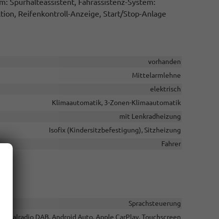
: Spurhalteassistent, Fahrassistenz-System:
ion, Reifenkontroll-Anzeige, Start/Stop-Anlage
vorhanden
Mittelarmlehne
elektrisch
Klimaautomatik, 3-Zonen-Klimaautomatik
mit Lenkradheizung
Isofix (Kindersitzbefestigung), Sitzheizung
Fahrer
Sprachsteuerung
Digitalradio DAB, Android Auto, Apple CarPlay, Touchscreen