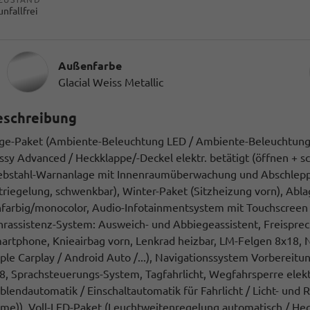
unfallfrei
Außenfarbe
Glacial Weiss Metallic
eschreibung
ge-Paket (Ambiente-Beleuchtung LED / Ambiente-Beleuchtung S
ssy Advanced / Heckklappe/-Deckel elektr. betätigt (öffnen + s
ebstahl-Warnanlage mit Innenraumüberwachung und Abschlepps
triegelung, schwenkbar), Winter-Paket (Sitzheizung vorn), Ab
nfarbig/monocolor, Audio-Infotainmentsystem mit Touchscreen F
hrassistenz-System: Ausweich- und Abbiegeassistent, Freisprec
artphone, Knieairbag vorn, Lenkrad heizbar, LM-Felgen 8x18,
ple Carplay / Android Auto /...), Navigationssystem Vorberei
8, Sprachsteuerungs-System, Tagfahrlicht, Wegfahrsperre elektr
blendautomatik / Einschaltautomatik für Fahrlicht / Licht- und
me)), Voll-LED-Paket (Leuchtweitenregelung automatisch / Hec