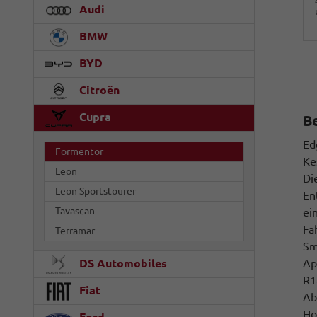
Audi
BMW
BYD
Citroën
Cupra
B
Ed
Formentor
Ke
Leon
Di
Leon Sportstourer
En
Tavascan
ei
Fa
Terramar
Sm
Ap
DS Automobiles
R1
Fiat
Ab
Ho