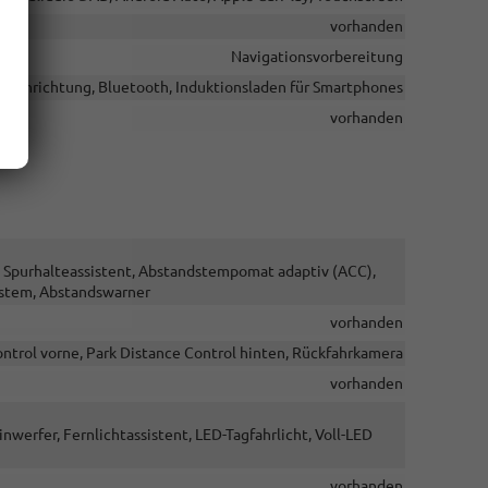
vorhanden
Navigationsvorbereitung
cheinrichtung, Bluetooth, Induktionsladen für Smartphones
vorhanden
, Spurhalteassistent, Abstandstempomat adaptiv (ACC),
ystem, Abstandswarner
vorhanden
ntrol vorne, Park Distance Control hinten, Rückfahrkamera
vorhanden
nwerfer, Fernlichtassistent, LED-Tagfahrlicht, Voll-LED
vorhanden