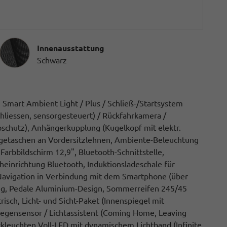
Innenausstattung
Innenausstattung
Schwarz
mart Ambient Light / Plus / Schließ-/Startsystem
chliessen, sensorgesteuert) / Rückfahrkamera /
chutz), Anhängerkupplung (Kugelkopf mit elektr.
lagetaschen an Vordersitzlehnen, Ambiente-Beleuchtung
arbbildschirm 12,9", Bluetooth-Schnittstelle,
heinrichtung Bluetooth, Induktionsladeschale für
 Navigation in Verbindung mit dem Smartphone (über
tung, Pedale Aluminium-Design, Sommerreifen 245/45
isch, Licht- und Sicht-Paket (Innenspiegel mit
 Regensensor / Lichtassistent (Coming Home, Leaving
kleuchten Voll-LED mit dynamischem Lichtband (Infinite