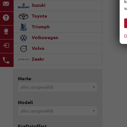
k
Suzuki
w
Toyota
Triumph
D
Volkswagen
Volvo
Zeekr
Marke
alles ausgewählt
Modell
alles ausgewählt
Kraftstoffart