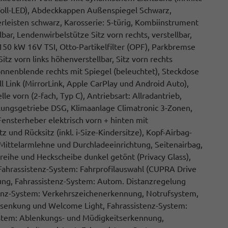
 Voll-LED), Abdeckkappen Außenspiegel Schwarz,
rleisten schwarz, Karosserie: 5-türig, Kombiinstrument
llbar, Lendenwirbelstütze Sitz vorn rechts, verstellbar,
 150 kW 16V TSI, Otto-Partikelfilter (OPF), Parkbremse
tz vorn links höhenverstellbar, Sitz vorn rechts
onnenblende rechts mit Spiegel (beleuchtet), Steckdose
 Link (MirrorLink, Apple CarPlay und Android Auto),
le vorn (2-fach, Typ C), Antriebsart: Allradantrieb,
plungsgetriebe DSG, Klimaanlage Climatronic 3-Zonen,
 Fensterheber elektrisch vorn + hinten mit
 und Rücksitz (inkl. i-Size-Kindersitze), Kopf-Airbag-
 Mittelarmlehne und Durchladeeinrichtung, Seitenairbag,
zreihe und Heckscheibe dunkel getönt (Privacy Glass),
 Fahrassistenz-System: Fahrprofilauswahl (CUPRA Drive
ung, Fahrassistenz-System: Autom. Distanzregelung
enz-System: Verkehrszeichenerkennung, Notrufsystem,
labsenkung und Welcome Light, Fahrassistenz-System:
-System: Ablenkungs- und Müdigkeitserkennung,