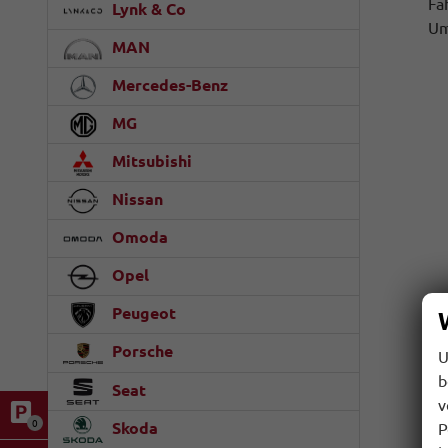
Fa
Lynk & Co
Um
MAN
Mercedes-Benz
MG
Mitsubishi
Nissan
Omoda
Opel
Peugeot
Porsche
U
b
Seat
v
0
Skoda
P