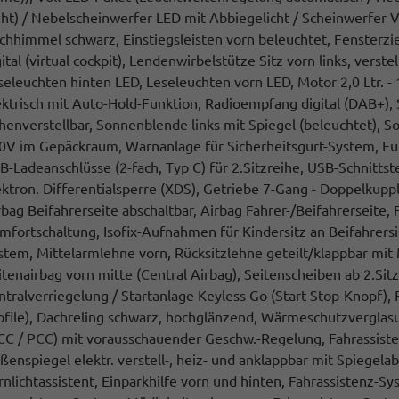
ght) / Nebelscheinwerfer LED mit Abbiegelicht / Scheinwerfer
chhimmel schwarz, Einstiegsleisten vorn beleuchtet, Fensterzie
gital (virtual cockpit), Lendenwirbelstütze Sitz vorn links, verste
seleuchten hinten LED, Leseleuchten vorn LED, Motor 2,0 Ltr. -
ektrisch mit Auto-Hold-Funktion, Radioempfang digital (DAB+), Si
henverstellbar, Sonnenblende links mit Spiegel (beleuchtet), S
0V im Gepäckraum, Warnanlage für Sicherheitsgurt-System, Full
B-Ladeanschlüsse (2-fach, Typ C) für 2.Sitzreihe, USB-Schnittstel
ektron. Differentialsperre (XDS), Getriebe 7-Gang - Doppelkup
rbag Beifahrerseite abschaltbar, Airbag Fahrer-/Beifahrerseite,
mfortschaltung, Isofix-Aufnahmen für Kindersitz an Beifahrersitz
stem, Mittelarmlehne vorn, Rücksitzlehne geteilt/klappbar mit
itenairbag vorn mitte (Central Airbag), Seitenscheiben ab 2.Sit
ntralverriegelung / Startanlage Keyless Go (Start-Stop-Knopf),
ofile), Dachreling schwarz, hochglänzend, Wärmeschutzverglas
CC / PCC) mit vorausschauender Geschw.-Regelung, Fahrassist
ßenspiegel elektr. verstell-, heiz- und anklappbar mit Spiege
rnlichtassistent, Einparkhilfe vorn und hinten, Fahrassistenz