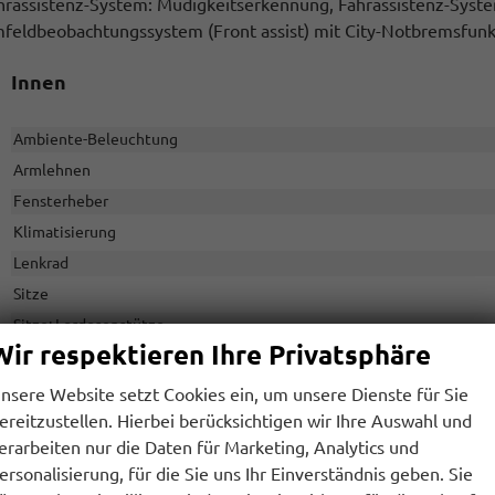
hrassistenz-System: Müdigkeitserkennung, Fahrassistenz-System
feldbeobachtungssystem (Front assist) mit City-Notbremsfunkt
Innen
Ambiente-Beleuchtung
Armlehnen
Fensterheber
Klimatisierung
Lenkrad
Sitze
Sitze: Lordosenstütze
Wir respektieren Ihre Privatsphäre
nsere Website setzt Cookies ein, um unsere Dienste für Sie
Infotainment & Kommunikation
ereitzustellen. Hierbei berücksichtigen wir Ihre Auswahl und
erarbeiten nur die Daten für Marketing, Analytics und
Assistenzsysteme
ersonalisierung, für die Sie uns Ihr Einverständnis geben. Sie
Audioanlage
Radio/MP3-Player, Radio, Schnittstelle USB, 