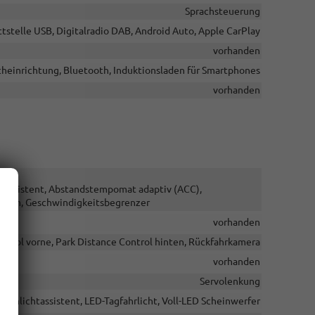
Sprachsteuerung
tstelle USB, Digitalradio DAB, Android Auto, Apple CarPlay
vorhanden
cheinrichtung, Bluetooth, Induktionsladen für Smartphones
vorhanden
eassistent, Abstandstempomat adaptiv (ACC),
stem, Geschwindigkeitsbegrenzer
vorhanden
ntrol vorne, Park Distance Control hinten, Rückfahrkamera
vorhanden
Servolenkung
Fernlichtassistent, LED-Tagfahrlicht, Voll-LED Scheinwerfer