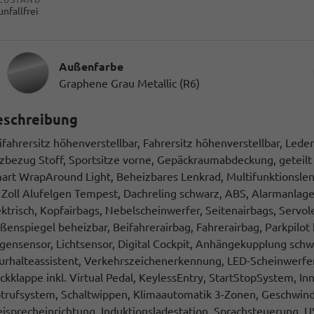
unfallfrei
Außenfarbe
Graphene Grau Metallic (R6)
eschreibung
ifahrersitz höhenverstellbar, Fahrersitz höhenverstellbar, Led
tzbezug Stoff, Sportsitze vorne, Gepäckraumabdeckung, geteilt
art WrapAround Light, Beheizbares Lenkrad, Multifunktionslenkr
 Zoll Alufelgen Tempest, Dachreling schwarz, ABS, Alarmanlage
ektrisch, Kopfairbags, Nebelscheinwerfer, Seitenairbags, Servo
ßenspiegel beheizbar, Beifahrerairbag, Fahrerairbag, Parkpilot 
gensensor, Lichtsensor, Digital Cockpit, Anhängekupplung sch
urhalteassistent, Verkehrszeichenerkennung, LED-Scheinwerfer,
ckklappe inkl. Virtual Pedal, KeylessEntry, StartStopSystem, I
trufsystem, Schaltwippen, Klimaautomatik 3-Zonen, Geschwindi
eisprecheinrichtung, Induktionsladestation, Sprachsteuerung, U