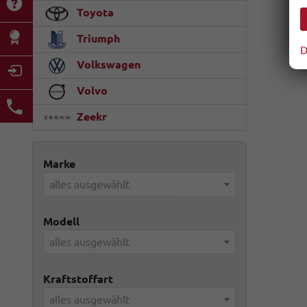
Toyota
Triumph
D
Volkswagen
Volvo
Zeekr
Marke
alles ausgewählt
Modell
alles ausgewählt
Kraftstoffart
alles ausgewählt