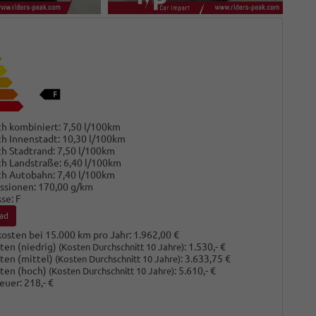
h kombiniert:
7,50 l/100km
h Innenstadt:
10,30 l/100km
h Stadtrand:
7,50 l/100km
h Landstraße:
6,40 l/100km
ch Autobahn:
7,40 l/100km
ssionen:
170,00 g/km
sse:
F
ad
osten bei 15.000 km pro Jahr:
1.962,00 €
ten (niedrig)
:
1.530,- €
(Kosten Durchschnitt 10 Jahre)
ten (mittel)
:
3.633,75 €
(Kosten Durchschnitt 10 Jahre)
ten (hoch)
:
5.610,- €
(Kosten Durchschnitt 10 Jahre)
euer:
218,- €