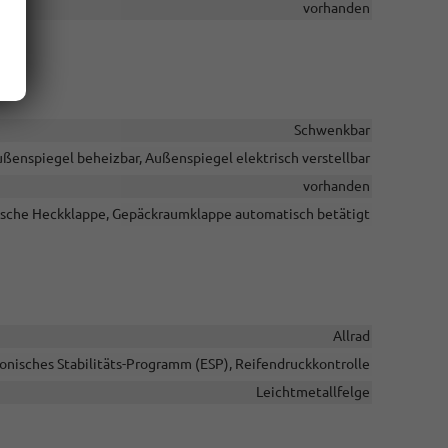
vorhanden
Schwenkbar
ußenspiegel beheizbar, Außenspiegel elektrisch verstellbar
vorhanden
ische Heckklappe, Gepäckraumklappe automatisch betätigt
Allrad
ronisches Stabilitäts-Programm (ESP), Reifendruckkontrolle
Leichtmetallfelge