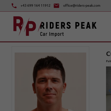
+43 699 164 11912
office@riders-peak.com
C
Fah