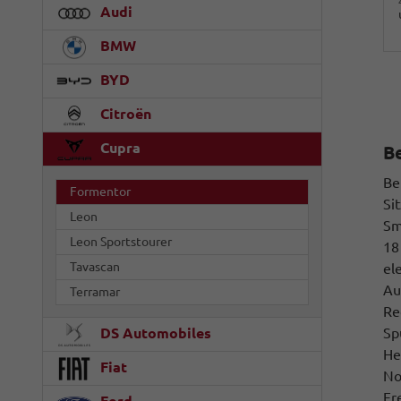
Audi
BMW
BYD
Citroën
Cupra
B
Be
Formentor
Si
Leon
Sm
Leon Sportstourer
18
Tavascan
el
Au
Terramar
Re
Sp
DS Automobiles
He
Fiat
No
Fr