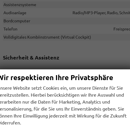
Assistenzsysteme
Audioanlage
Radio/MP3-Player, Radio, Schnit
Bordcomputer
Telefon
Freispre
Volldigitales Kombiinstrument (Virtual Cockpit)
Sicherheit & Assistenz
Assistenzsysteme
Wir respektieren Ihre Privatsphäre
Regensensor, Tempomat, Tempomat mit Lenkradkontrolle, Spurhalt
Verkehrzeichenerkennung, Müdigkeitserkennungs-Sensor, Notrufsy
nsere Website setzt Cookies ein, um unsere Dienste für Sie
Diebstahl-Alarmanlage
ereitzustellen. Hierbei berücksichtigen wir Ihre Auswahl und
Einparkhilfe
Park Distance Co
erarbeiten nur die Daten für Marketing, Analytics und
Innenspiegel automatisch abblendend
ersonalisierung, für die Sie uns Ihr Einverständnis geben. Sie
önnen Ihre Einwilligung jederzeit mit Wirkung für die Zukunft
Lenkung
iderrufen.
Lichttechnik
Lichtsensor, Nebelscheinwerfer, LED-Scheinwerfer, 