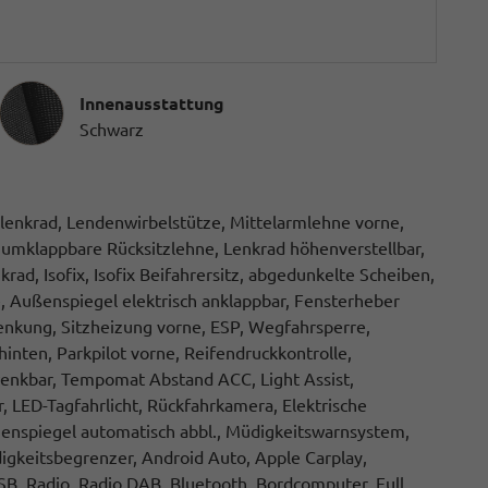
Innenausstattung
Innenausstattung
Schwarz
erlenkrad, Lendenwirbelstütze, Mittelarmlehne vorne,
 umklappbare Rücksitzlehne, Lenkrad höhenverstellbar,
ad, Isofix, Isofix Beifahrersitz, abgedunkelte Scheiben,
, Außenspiegel elektrisch anklappbar, Fensterheber
lenkung, Sitzheizung vorne, ESP, Wegfahrsperre,
hinten, Parkpilot vorne, Reifendruckkontrolle,
wenkbar, Tempomat Abstand ACC, Light Assist,
 LED-Tagfahrlicht, Rückfahrkamera, Elektrische
nnenspiegel automatisch abbl., Müdigkeitswarnsystem,
gkeitsbegrenzer, Android Auto, Apple Carplay,
SB, Radio, Radio DAB, Bluetooth, Bordcomputer, Full