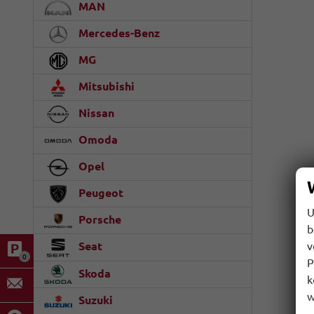
MAN
Mercedes-Benz
MG
Mitsubishi
Nissan
Omoda
Opel
Peugeot
U
Porsche
b
v
Seat
0
P
Skoda
k
w
Suzuki