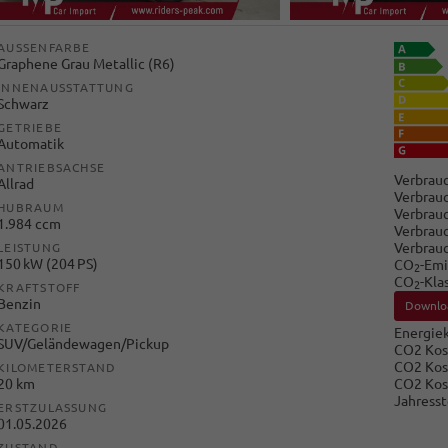
AUSSENFARBE
Graphene Grau Metallic (R6)
INNENAUSSTATTUNG
Schwarz
GETRIEBE
Automatik
ANTRIEBSACHSE
Verbrauc
Allrad
Verbrauc
HUBRAUM
Verbrauc
1.984 ccm
Verbrauc
Verbrau
LEISTUNG
150 kW (204 PS)
CO
-Emi
2
CO
-Kla
2
KRAFTSTOFF
Benzin
Downlo
KATEGORIE
Energiek
SUV/Geländewagen/Pickup
CO2 Kos
CO2 Kos
KILOMETERSTAND
CO2 Kos
20 km
Jahresst
ERSTZULASSUNG
01.05.2026
ZUSTAND