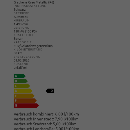
Graphene Grau Metallic (R6)
INNENAUSSTATTUNG
Schwarz
GETRIEBE
Automatik
HUBRAUM
1.498 ccm
LEISTUNG
110 kW (150 PS)
KRAFTSTOFF
Benzin
KATEGORIE
SUV/Geländewagen/Pickup
KILOMETERSTAND
80 km
ERSTZULASSUNG
01.03.2026
ZUSTAND
unfallfrei
Verbrauch kombiniert:
6,00 l/100km
Verbrauch Innenstadt:
7,90 l/100km
Verbrauch Stadtrand:
5,60 l/100km
Verbrauch Landstraße:
5,00 l/100km