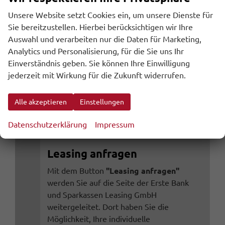
inkl. 20% MwSt., zzgl. den Kosten für Überführung und Zulassungspapieren
Unsere Website setzt Cookies ein, um unsere Dienste für
inkl. NoVA
Sie bereitzustellen. Hierbei berücksichtigen wir Ihre
Auswahl und verarbeiten nur die Daten für Marketing,
Wir rufen Sie an
Analytics und Personalisierung, für die Sie uns Ihr
Leasing anfragen
Einverständnis geben. Sie können Ihre Einwilligung
jederzeit mit Wirkung für die Zukunft widerrufen.
Alle akzeptieren
Einstellungen
Datenschutzerklärung
Impressum
Leasing anfragen
Mit dem Button
"Leasing anfragen"
werden Sie auf die Seite der Erste Bank
und Sparkassen Leasing GmbH
weitergeleitet. Dort haben Sie die
Möglichkeit, Ihre individuelle