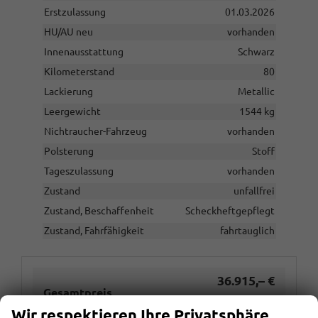
Erstzulassung
01.03.2026
HU/AU neu
vorhanden
Innenausstattung
Schwarz
Kilometerstand
80
Lackierung
Metallic
Leergewicht
1544 kg
Nichtraucher-Fahrzeug
vorhanden
Polsterung
Stoff
Tageszulassung
vorhanden
Zustand
unfallfrei
Zustand, Beschaffenheit
Scheckheftgepflegt
Zustand, Fahrfähigkeit
fahrtauglich
36.915,– €
Gesamtpreis
Wir respektieren Ihre Privatsphäre