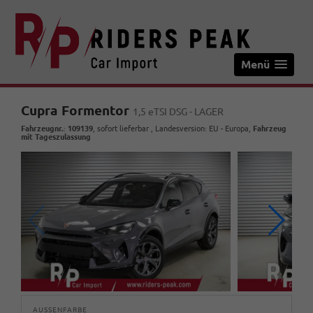
Menü
Cupra Formentor
1,5 eTSI DSG - LAGER
Fahrzeugnr.
:
109139
,
sofort lieferbar
, Landesversion: EU - Europa,
Fahrzeug
mit Tageszulassung
AUSSENFARBE