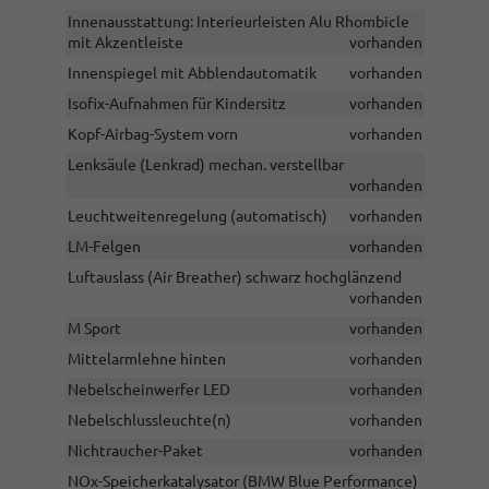
Innenausstattung: Interieurleisten Alu Rhombicle
mit Akzentleiste
vorhanden
Innenspiegel mit Abblendautomatik
vorhanden
Isofix-Aufnahmen für Kindersitz
vorhanden
Kopf-Airbag-System vorn
vorhanden
Lenksäule (Lenkrad) mechan. verstellbar
vorhanden
Leuchtweitenregelung (automatisch)
vorhanden
LM-Felgen
vorhanden
Luftauslass (Air Breather) schwarz hochglänzend
vorhanden
M Sport
vorhanden
Mittelarmlehne hinten
vorhanden
Nebelscheinwerfer LED
vorhanden
Nebelschlussleuchte(n)
vorhanden
Nichtraucher-Paket
vorhanden
NOx-Speicherkatalysator (BMW Blue Performance)