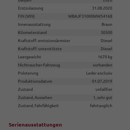
Baujahr
2020
Erstzulassung
31.08.2020
FIN (VIN)
WBAJF31000WW54168
Innenausstattung
Braun
Kilometerstand
30500
Kraftstoff: emissionsärmster
Diesel
Kraftstoff: unterstützte
Diesel
Leergewicht
1670 kg
Nichtraucher-Fahrzeug
vorhanden
Polsterung
Leder exclusiv
Produktionsdatum
01.07.2019
Zustand
unfallfrei
Zustand, Aussehen
1, sehr gut
Zustand, Fahrfähigkeit
fahrtauglich
Serienausstattungen