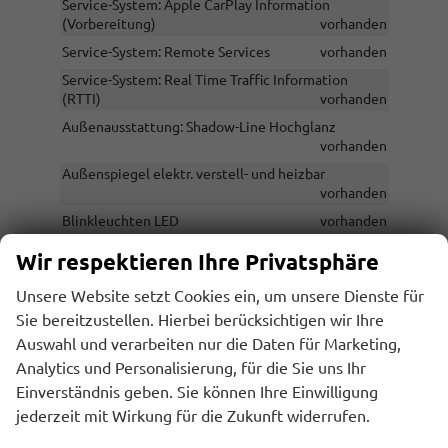
Service-System: Apple CarPlay Information
(Vorbereitung)
vorhanden
Service-System: Remote Services
vorhanden
Service-System: Real Time Traffic Information
(RTTI)
vorhanden
Außenausstattung: Shadow-Line Hochglanz
vorhanden
Außenspiegel elektr. verstell- und heizbar
vorhanden
Blinkleuchten LED
vorhanden
BMW Live Cockpit Plus
vorhanden
Wir respektieren Ihre Privatsphäre
Service-System: Amazon Alexa
vorhanden
Unsere Website setzt Cookies ein, um unsere Dienste für
Bordcomputer
vorhanden
Sie bereitzustellen. Hierbei berücksichtigen wir Ihre
Bremsassistent
vorhanden
Auswahl und verarbeiten nur die Daten für Marketing,
Bremsenergierückgewinnung
Analytics und Personalisierung, für die Sie uns Ihr
(Rekuperationssystem)
vorhanden
Einverständnis geben. Sie können Ihre Einwilligung
Dachhimmel Anthrazit (BMW Individual)
jederzeit mit Wirkung für die Zukunft widerrufen.
vorhanden