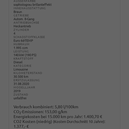
AUSSENFARBE
sophistograu brillanteffekt
INNENAUSSTATTUNG
Braun
GETRIEBE
Autom. 8-Gang
ANTRIEBSACHSE
Heckantrieb
ZYLINDER
4
SCHADSTOFFKLASSE
Euro 6d-TEMP
HUBRAUM
1.995 ccm
LEISTUNG
140 kW (190 PS)
KRAFTSTOFF
Diesel
KATEGORIE
Limousine
KILOMETERSTAND
30.500 km
ERSTZULASSUNG
31.08.2020
MODELLJAHR
2019
ZUSTAND
unfallfrei
Verbrauch kombiniert:
5,80 l/100km
CO
-Emissionen:
153,00 g/km
2
Energiekosten bei 15.000 km pro Jahr:
1.400,70 €
CO2 Kosten (niedrig)
:
(Kosten Durchschnitt 10 Jahre)
1.377,- €