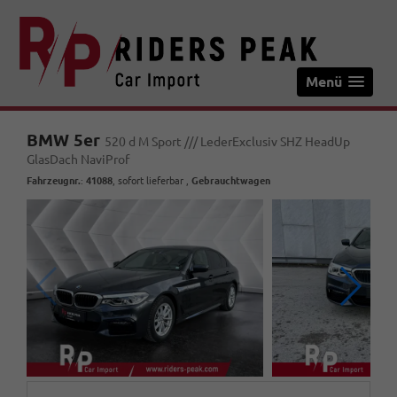
Menü
BMW 5er
520 d M Sport /// LederExclusiv SHZ HeadUp
GlasDach NaviProf
Fahrzeugnr.
:
41088
,
sofort lieferbar
,
Gebrauchtwagen