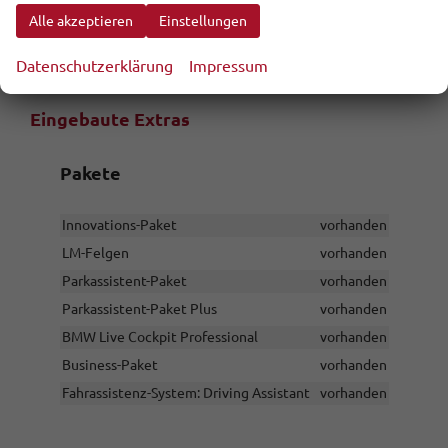
Diebstahlsicherung für Räder (Felgenschlösser)
Alle akzeptieren
Einstellungen
vorhanden
Dynamische Bremsleuchte
vorhanden
Datenschutzerklärung
Impressum
Eingebaute Extras
Pakete
Innovations-Paket
vorhanden
LM-Felgen
vorhanden
Parkassistent-Paket
vorhanden
Parkassistent-Paket Plus
vorhanden
BMW Live Cockpit Professional
vorhanden
Business-Paket
vorhanden
Fahrassistenz-System: Driving Assistant
vorhanden