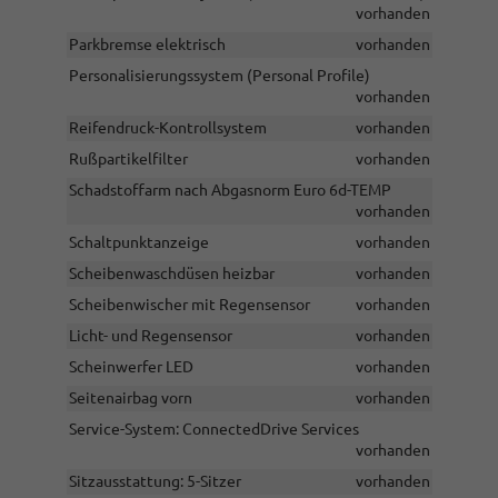
vorhanden
Parkbremse elektrisch
vorhanden
Personalisierungssystem (Personal Profile)
vorhanden
Reifendruck-Kontrollsystem
vorhanden
Rußpartikelfilter
vorhanden
Schadstoffarm nach Abgasnorm Euro 6d-TEMP
vorhanden
Schaltpunktanzeige
vorhanden
Scheibenwaschdüsen heizbar
vorhanden
Scheibenwischer mit Regensensor
vorhanden
Licht- und Regensensor
vorhanden
Scheinwerfer LED
vorhanden
Seitenairbag vorn
vorhanden
Service-System: ConnectedDrive Services
vorhanden
Sitzausstattung: 5-Sitzer
vorhanden