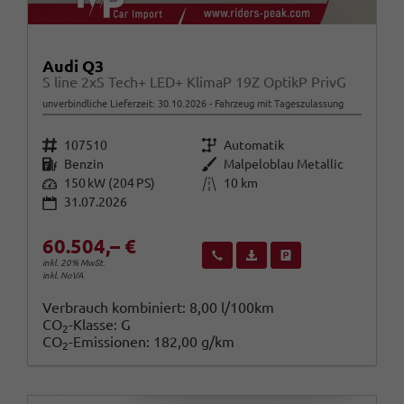
Audi Q3
S line 2xS Tech+ LED+ KlimaP 19Z OptikP PrivG
unverbindliche Lieferzeit:
30.10.2026
Fahrzeug mit Tageszulassung
Fahrzeugnr.
Getriebe
107510
Automatik
Kraftstoff
Außenfarbe
Benzin
Malpeloblau Metallic
Leistung
Kilometerstand
150 kW (204 PS)
10 km
31.07.2026
60.504,– €
Wir rufen Sie an
Fahrzeugexposé (PDF)
Fahrzeug parken
inkl. 20% MwSt.
inkl. NoVA
Verbrauch kombiniert:
8,00 l/100km
CO
-Klasse:
G
2
CO
-Emissionen:
182,00 g/km
2