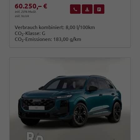
60.250,– €
Wir rufen Sie an
Fahrzeugexposé (PDF)
Fahrzeug parken
inkl. 20% MwSt.
inkl. NoVA
Verbrauch kombiniert:
8,00 l/100km
CO
-Klasse:
G
2
CO
-Emissionen:
183,00 g/km
2