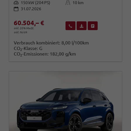
Leistung
Kilometerstand
150 kW (204 PS)
10 km
31.07.2026
60.504,– €
Wir rufen Sie an
Fahrzeugexposé (PDF)
Fahrzeug parken
inkl. 20% MwSt.
inkl. NoVA
Verbrauch kombiniert:
8,00 l/100km
CO
-Klasse:
G
2
CO
-Emissionen:
182,00 g/km
2