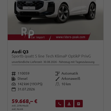
Audi Q3
Sportb quatt S line Tech KlimaP OptikP PrivG
unverbindliche Lieferzeit:
30.08.2026
Fahrzeug mit Tageszulassung
Fahrzeugnr.
Getriebe
110059
Automatik
Kraftstoff
Außenfarbe
Diesel
Arkonaweiß
Leistung
Kilometerstand
142 kW (193 PS)
10 km
31.07.2026
59.668,– €
Wir rufen Sie an
Fahrzeugexposé (PDF)
Fahrzeug parken
inkl. 20% MwSt.
inkl. NoVA