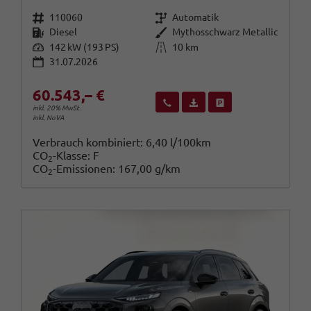
Fahrzeugnr.
Getriebe
110060
Automatik
Kraftstoff
Außenfarbe
Diesel
Mythosschwarz Metallic
Leistung
Kilometerstand
142 kW (193 PS)
10 km
31.07.2026
60.543,– €
Wir rufen Sie an
Fahrzeugexposé (PDF)
Fahrzeug parken
inkl. 20% MwSt.
inkl. NoVA
Verbrauch kombiniert:
6,40 l/100km
CO
-Klasse:
F
2
CO
-Emissionen:
167,00 g/km
2