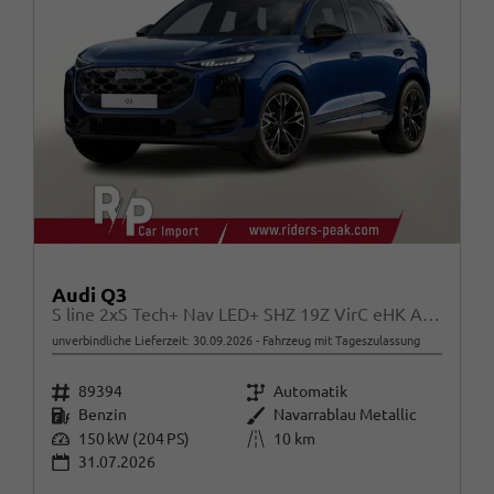
Audi Q3
S line 2xS Tech+ Nav LED+ SHZ 19Z VirC eHK ACC
unverbindliche Lieferzeit:
30.09.2026
Fahrzeug mit Tageszulassung
Fahrzeugnr.
Getriebe
89394
Automatik
Kraftstoff
Außenfarbe
Benzin
Navarrablau Metallic
Leistung
Kilometerstand
150 kW (204 PS)
10 km
31.07.2026