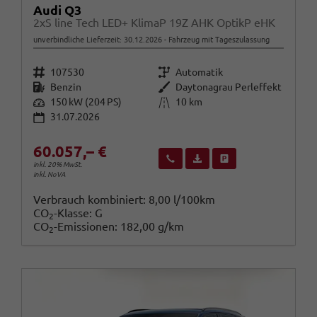
Audi Q3
2xS line Tech LED+ KlimaP 19Z AHK OptikP eHK
unverbindliche Lieferzeit:
30.12.2026
Fahrzeug mit Tageszulassung
Fahrzeugnr.
Getriebe
107530
Automatik
Kraftstoff
Außenfarbe
Benzin
Daytonagrau Perleffekt
Leistung
Kilometerstand
150 kW (204 PS)
10 km
31.07.2026
60.057,– €
Wir rufen Sie an
Fahrzeugexposé (PDF)
Fahrzeug parken
inkl. 20% MwSt.
inkl. NoVA
Verbrauch kombiniert:
8,00 l/100km
CO
-Klasse:
G
2
CO
-Emissionen:
182,00 g/km
2