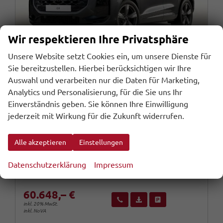
Wir respektieren Ihre Privatsphäre
Unsere Website setzt Cookies ein, um unsere Dienste für
Sie bereitzustellen. Hierbei berücksichtigen wir Ihre
Auswahl und verarbeiten nur die Daten für Marketing,
Analytics und Personalisierung, für die Sie uns Ihr
Audi Q3
2xS line Tech+ Leder KlimaP 19Z OptikP PrivG
Einverständnis geben. Sie können Ihre Einwilligung
jederzeit mit Wirkung für die Zukunft widerrufen.
unverbindliche Lieferzeit:
30.12.2026
Fahrzeug mit Tageszulassung
Fahrzeugnr.
Getriebe
107532
Automatik
Alle akzeptieren
Einstellungen
Kraftstoff
Außenfarbe
Benzin
Daytonagrau Perleffekt
Leistung
Kilometerstand
150 kW (204 PS)
10 km
Datenschutzerklärung
Impressum
31.07.2026
60.648,– €
Wir rufen Sie an
Fahrzeugexposé (PDF)
Fahrzeug parken
inkl. 20% MwSt.
inkl. NoVA