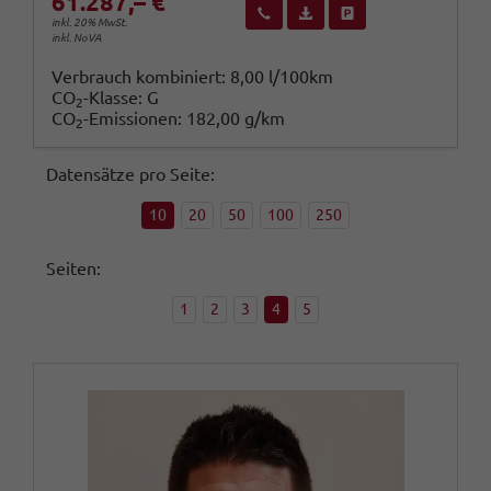
61.287,– €
Wir rufen Sie an
Fahrzeugexposé (PDF)
Fahrzeug parken
inkl. 20% MwSt.
inkl. NoVA
Verbrauch kombiniert:
8,00 l/100km
CO
-Klasse:
G
2
CO
-Emissionen:
182,00 g/km
2
Datensätze pro Seite:
10
20
50
100
250
Seiten:
1
2
3
4
5