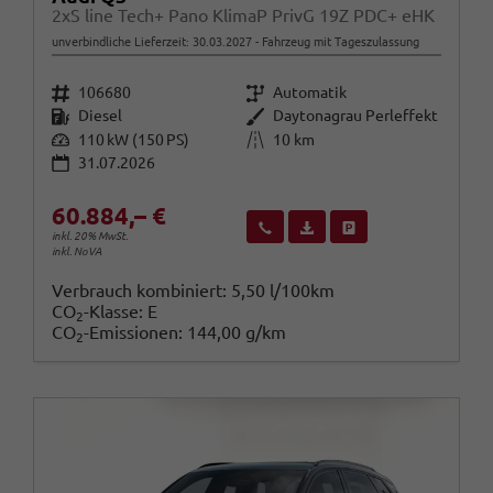
2xS line Tech+ Pano KlimaP PrivG 19Z PDC+ eHK
unverbindliche Lieferzeit:
30.03.2027
Fahrzeug mit Tageszulassung
Fahrzeugnr.
Getriebe
106680
Automatik
Kraftstoff
Außenfarbe
Diesel
Daytonagrau Perleffekt
Leistung
Kilometerstand
110 kW (150 PS)
10 km
31.07.2026
60.884,– €
Wir rufen Sie an
Fahrzeugexposé (PDF)
Fahrzeug parken
inkl. 20% MwSt.
inkl. NoVA
Verbrauch kombiniert:
5,50 l/100km
CO
-Klasse:
E
2
CO
-Emissionen:
144,00 g/km
2