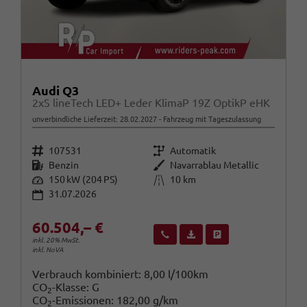
Audi Q3
2xS lineTech LED+ Leder KlimaP 19Z OptikP eHK
unverbindliche Lieferzeit:
28.02.2027
Fahrzeug mit Tageszulassung
Fahrzeugnr.
Getriebe
107531
Automatik
Kraftstoff
Außenfarbe
Benzin
Navarrablau Metallic
Leistung
Kilometerstand
150 kW (204 PS)
10 km
31.07.2026
60.504,– €
Wir rufen Sie an
Fahrzeugexposé (PDF)
Fahrzeug parken
inkl. 20% MwSt.
inkl. NoVA
Verbrauch kombiniert:
8,00 l/100km
CO
-Klasse:
G
2
CO
-Emissionen:
182,00 g/km
2