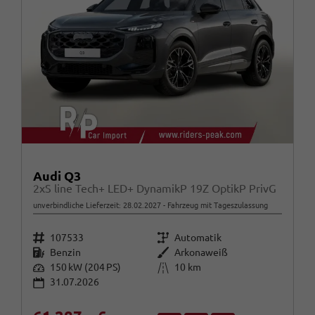
Audi Q3
2xS line Tech+ LED+ DynamikP 19Z OptikP PrivG
unverbindliche Lieferzeit:
28.02.2027
Fahrzeug mit Tageszulassung
Fahrzeugnr.
Getriebe
107533
Automatik
Kraftstoff
Außenfarbe
Benzin
Arkonaweiß
Leistung
Kilometerstand
150 kW (204 PS)
10 km
31.07.2026